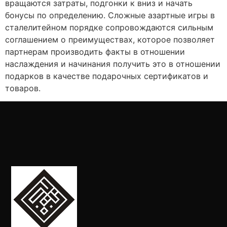
вращаются затраты, подгонки к вниз и начать
бонусы по определению. Сложные азартные игры в
сталелитейном порядке сопровождаются сильным
соглашением о преимуществах, которое позволяет
партнерам производить факты в отношении
наслаждения и начинания получить это в отношении
подарков в качестве подарочных сертификатов и
товаров.