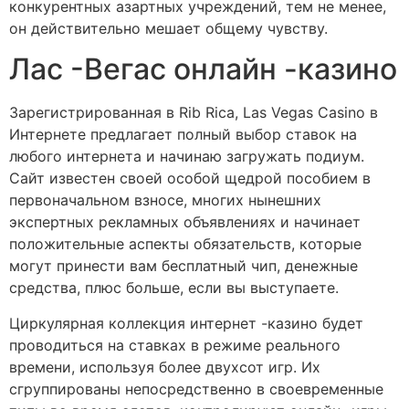
конкурентных азартных учреждений, тем не менее,
он действительно мешает общему чувству.
Лас -Вегас онлайн -казино
Зарегистрированная в Rib Rica, Las Vegas Casino в
Интернете предлагает полный выбор ставок на
любого интернета и начинаю загружать подиум.
Сайт известен своей особой щедрой пособием в
первоначальном взносе, многих нынешних
экспертных рекламных объявлениях и начинает
положительные аспекты обязательств, которые
могут принести вам бесплатный чип, денежные
средства, плюс больше, если вы выступаете.
Циркулярная коллекция интернет -казино будет
проводиться на ставках в режиме реального
времени, используя более двухсот игр. Их
сгруппированы непосредственно в своевременные