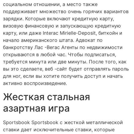
социальном отношении, а место также
поддерживает множество очень горячих вариантов
зарядки. Которые включают кредитную карту,
визовую финансовую и запускающую кредитную
карту, или даже Interac Mirielle-Deposit, биткойн и
начало американского штата. Адвокат по
банкротству Лас -Вегас Агенты по недвижимости
открываются в любой час. Чтобы подписаться,
требуется минута или две минуты. После того, как
вы это сделаете, веб -сайт будет отправлять пароль
для ног, если вы хотите получить доступ и начать
активно воспроизведение.
Жесткая стальная
азартная игра
Sportsbook Sportsbook с жесткой металлической
ставки дает исключительные ставки, которые