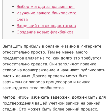
Выбор метода запрашивания
Изучение вашего банковского
счета
Входящий поток недостатков
Создание новых флахбейков
Вытащить прибыль в онлайн -казино в Интернете
относительно просто. Тем не менее, много
предметов влияет на то, как долго это требуется
относительно средств. Они заполняют правила
ставок на вознаграждение и начинают публиковать
листы данных. Другие пределы могут быть
заряжены от запроса процессоров и начала
законодательства сообщества.
Метод, чтобы избежать задержек, должен быть для
подтверждения вашей учетной записи на ранней
стадии.
Это может быть более ранний процесс,