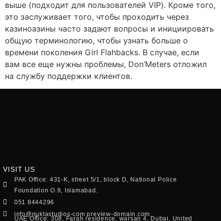
выше (подходит для пользователей VIP). Кроме того,
это заслуживает того, чтобы проходить через
казиноазины часто задают вопросы и инициировать
общую терминологию, чтобы узнать больше о
времени поколения Girl Flahbacks. В случае, если
вам все еще нужны проблемы, Don’Meters отложил
на службу поддержки клиентов.
VISIT US
PAK Office: 431-K, street 5/1, block D, National Police
Foundation O.9, Islamabad.
051 8444296
info@nuktastudios-com.preview-domain.com
UAE Office: 308, Farah residence, warsan 4, Dubai, United