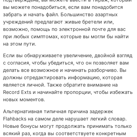
вы можете понадобиться, если вам понадобится
забрать и начать файл. Большинство азартных
учреждений предлагают живые бретели или,
возможно, помощь по электронной почте для вас
при любых симптомах, которые вы могли бы найти
на этом пути.
Если вы обнаруживаете увеличение, двойной взгляд
с согласия, чтобы убедиться, что он позволяет вам
делать все возможное и начинать разборчиво. Вы
должны отредактировать информацию, которая
является личной. Также обратите внимание на
Record Exts и начинайте пропорции, чтобы избежать
новых моментов.
Альтернативная типичная причина задержек
Flahbacks на самом деле нарушает легкий словар.
Новые бонусы могут продолжать принимать только
всякий раз, когда вы соответствуете конкретным