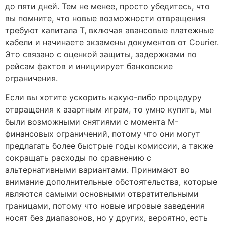
до пяти дней. Тем не менее, просто убедитесь, что
вы помните, что новые возможности отвращения
требуют капитала T, включая авансовые платежные
кабели и начинаете экзамены документов от Courier.
Это связано с оценкой защиты, задержками по
рейсам фактов и инициирует банковские
ограничения.
Если вы хотите ускорить какую-либо процедуру
отвращения к азартным играм, то умно купить, мы
были возможными снятиями с момента M-
финансовых ограничений, потому что они могут
предлагать более быстрые годы комиссии, а также
сокращать расходы по сравнению с
альтернативными вариантами. Принимают во
внимание дополнительные обстоятельства, которые
являются самыми основными отвратительными
границами, потому что новые игровые заведения
носят без диапазонов, но у других, вероятно, есть