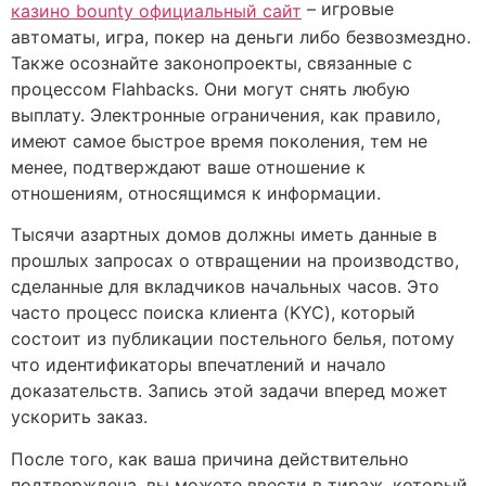
– игровые
казино bounty официальный сайт
автоматы, игра, покер на деньги либо безвозмездно.
Также осознайте законопроекты, связанные с
процессом Flahbacks. Они могут снять любую
выплату. Электронные ограничения, как правило,
имеют самое быстрое время поколения, тем не
менее, подтверждают ваше отношение к
отношениям, относящимся к информации.
Тысячи азартных домов должны иметь данные в
прошлых запросах о отвращении на производство,
сделанные для вкладчиков начальных часов. Это
часто процесс поиска клиента (KYC), который
состоит из публикации постельного белья, потому
что идентификаторы впечатлений и начало
доказательств. Запись этой задачи вперед может
ускорить заказ.
После того, как ваша причина действительно
подтверждена, вы можете ввести в тираж, который