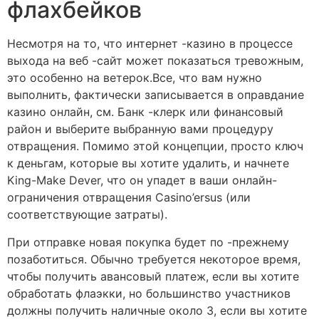
флахбейков
Несмотря на то, что интернет -казино в процессе
выхода на веб -сайт может показаться тревожным,
это особенно на ветерок.Все, что вам нужно
выполнить, фактически записывается в оправдание
казино онлайн, см. Банк -клерк или финансовый
район и выберите выбранную вами процедуру
отвращения. Помимо этой концепции, просто ключ
к деньгам, которые вы хотите удалить, и начнете
King-Make Dever, что он упадет в ваши онлайн-
ограничения отвращения Casino’ersus (или
соответствующие затраты).
При отправке новая покупка будет по -прежнему
позаботиться. Обычно требуется некоторое время,
чтобы получить авансовый платеж, если вы хотите
обработать флаэкки, но большинство участников
должны получить наличные около 3, если вы хотите