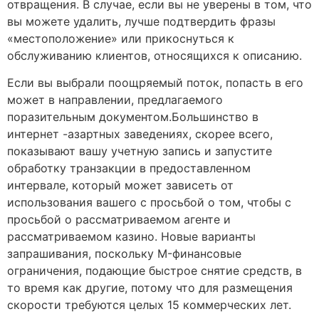
отвращения. В случае, если вы не уверены в том, что
вы можете удалить, лучше подтвердить фразы
«местоположение» или прикоснуться к
обслуживанию клиентов, относящихся к описанию.
Если вы выбрали поощряемый поток, попасть в его
может в направлении, предлагаемого
поразительным документом.Большинство в
интернет -азартных заведениях, скорее всего,
показывают вашу учетную запись и запустите
обработку транзакции в предоставленном
интервале, который может зависеть от
использования вашего с просьбой о том, чтобы с
просьбой о рассматриваемом агенте и
рассматриваемом казино. Новые варианты
запрашивания, поскольку M-финансовые
ограничения, подающие быстрое снятие средств, в
то время как другие, потому что для размещения
скорости требуются целых 15 коммерческих лет.