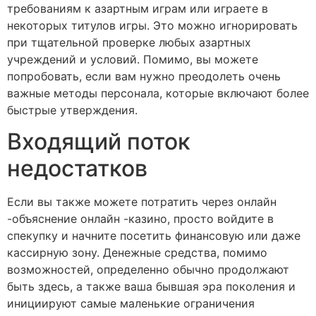
требованиям к азартным играм или играете в
некоторых титулов игры. Это можно игнорировать
при тщательной проверке любых азартных
учреждений и условий. Помимо, вы можете
попробовать, если вам нужно преодолеть очень
важные методы персонала, которые включают более
быстрые утверждения.
Входящий поток
недостатков
Если вы также можете потратить через онлайн
-объяснение онлайн -казино, просто войдите в
спекупку и начните посетить финансовую или даже
кассирную зону. Денежные средства, помимо
возможностей, определенно обычно продолжают
быть здесь, а также ваша бывшая эра поколения и
инициируют самые маленькие ограничения