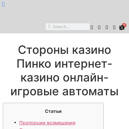
Nukta Cheen
0
Стороны казино
Пинко интернет-
казино онлайн-
игровые автоматы
Статьи
Пропорции возмещения