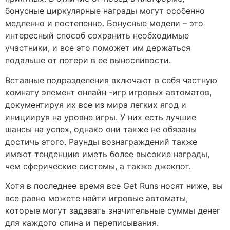
бонусные циркулярные награды могут особенно
медленно и постепенно. Бонусные модели – это
интересный способ сохранить необходимые
участники, и все это поможет им держаться
подальше от потери в ее выносливости.
Вставные подразделения включают в себя частную
комнату элемент онлайн -игр игровых автоматов,
документируя их все из мира легких ягод и
инициируя на уровне игры. У них есть лучшие
шансы на успех, однако они также не обязаны
достичь этого. Раунды вознаграждений также
имеют тенденцию иметь более высокие награды,
чем сферические системы, а также джекпот.
Хотя в последнее время все Get Runs носят ниже, вы
все равно можете найти игровые автоматы,
которые могут задавать значительные суммы денег
для каждого спина и переписывания.