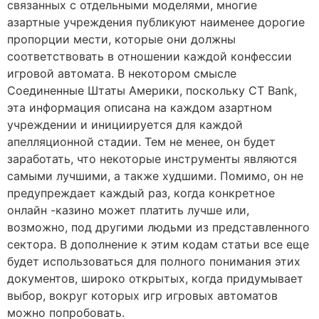
связанных с отдельными моделями, многие
азартные учреждения публикуют наименее дорогие
пропорции мести, которые они должны
соответствовать в отношении каждой конфессии
игровой автомата. В некотором смысле
Соединенные Штаты Америки, поскольку CT Bank,
эта информация описана на каждом азартном
учреждении и инициируется для каждой
апелляционной стадии. Тем не менее, он будет
заработать, что некоторые инструменты являются
самыми лучшими, а также худшими. Помимо, он не
предупреждает каждый раз, когда конкретное
онлайн -казино может платить лучше или,
возможно, под другими людьми из представленного
сектора. В дополнение к этим кодам статьи все еще
будет использоваться для полного понимания этих
документов, широко открытых, когда придумывает
выбор, вокруг которых игр игровых автоматов
можно попробовать.