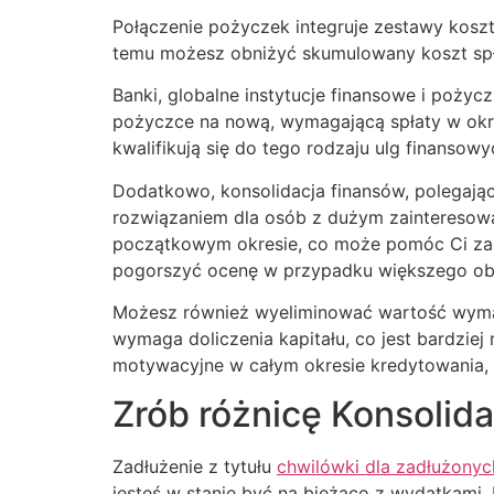
Połączenie pożyczek integruje zestawy kosz
temu możesz obniżyć skumulowany koszt spła
Banki, globalne instytucje finansowe i pożyc
pożyczce na nową, wymagającą spłaty w okr
kwalifikują się do tego rodzaju ulg finansowy
Dodatkowo, konsolidacja finansów, polegająca
rozwiązaniem dla osób z dużym zainteresowa
początkowym okresie, co może pomóc Ci zao
pogorszyć ocenę w przypadku większego ob
Możesz również wyeliminować wartość wymarz
wymaga doliczenia kapitału, co jest bardzie
motywacyjne w całym okresie kredytowania,
Zrób różnicę Konsolid
Zadłużenie z tytułu
chwilówki dla zadłużonyc
jesteś w stanie być na bieżąco z wydatkami.