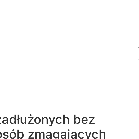
 zadłużonych bez
 osób zmagających