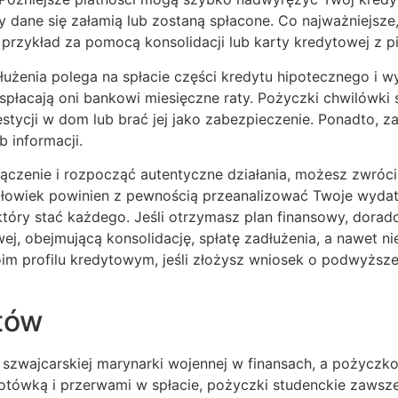
ane się załamią lub zostaną spłacone. Co najważniejsze, 
a przykład za pomocą konsolidacji lub karty kredytowej z
dłużenia polega na spłacie części kredytu hipotecznego i 
​​spłacają oni bankowi miesięczne raty. Pożyczki chwilówki
stycji w dom lub brać jej jako zabezpieczenie. Ponadto, za
 informacji.
ączenie i rozpocząć autentyczne działania, możesz zwróc
złowiek powinien z pewnością przeanalizować Twoje wydat
óry stać każdego. Jeśli otrzymasz plan finansowy, doradc
wej, obejmującą konsolidację, spłatę zadłużenia, a nawet
im profilu kredytowym, jeśli złożysz wniosek o podwyższ
tów
szwajcarskiej marynarki wojennej w finansach, a pożycz
otówką i przerwami w spłacie, pożyczki studenckie zawsz