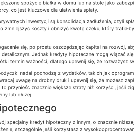
większone spożycie białka w domu lub na stole jako zabezp
y, co jest kluczowe dla ułatwienia spłaty.
watnych inwestycji są konsolidacja zadłużenia, czyli spła
to zmniejszyć koszty i obniżyć kwotę czeku, który trafiał
cenie się, po prostu oszczędzając kapitał na rozwój, ab
e detalicznym. Jednak kredyty hipoteczne mogą wiązać się
tki termin ważności, dlatego upewnij się, że rozważysz s
że pożyczki nadal pochodzą z wydatków, takich jak oprogr
acaj uwagę na drobny druk i upewnij się, że możesz zapła
o przynieść znacznie większe straty niż korzyści, jeśli z
iny lub dłużej.
hipotecznego
j specjalny kredyt hipoteczny z innym, o znacznie niższej
enie, szczególnie jeśli korzystasz z wysokooprocentowa