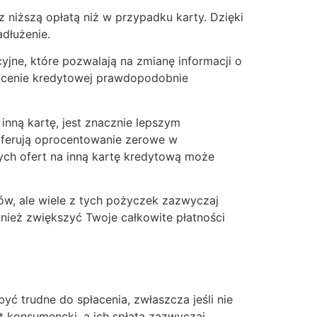
niższą opłatą niż w przypadku karty. Dzięki
dłużenie.
yjne, które pozwalają na zmianę informacji o
 ocenie kredytowej prawdopodobnie
inną kartę, jest znacznie lepszym
oferują oprocentowanie zerowe w
ch ofert na inną kartę kredytową może
w, ale wiele z tych pożyczek zazwyczaj
wnież zwiększyć Twoje całkowite płatności
ć trudne do spłacenia, zwłaszcza jeśli nie
t konsumencki, a ich spłata zazwyczaj