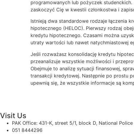
programowanych lub pożyczek studenckich. 
zaskoczyć Cię w kwestii członkostwa i zapis
Istnieją dwa standardowe rodzaje łączenia 
hipotecznego (HELOC). Pierwszy rodzaj ob
kredytu hipotecznego. Czasami można uzyskać
utraty wartości lub nawet natychmiastowej eg
Jeśli rozważasz konsolidację kredytu hipot
przeanalizuje wszystkie możliwości i przepro
Obejmuje to analizę sytuacji finansowej, spr
transakcji kredytowej. Następnie po prostu p
upewnią się, że wszystkie informacje są komp
Visit Us
PAK Office: 431-K, street 5/1, block D, National Polic
051 8444296