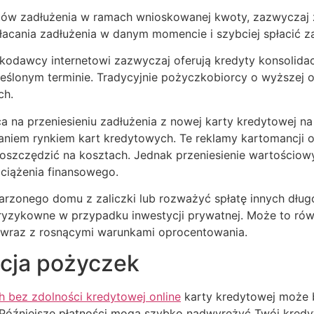
tów zadłużenia w ramach wnioskowanej kwoty, zazwyczaj z 
cania zadłużenia w danym momencie i szybciej spłacić za
zkodawcy internetowi zazwyczaj oferują kredyty konsolidac
eślonym terminie. Tradycyjnie pożyczkobiorcy o wyższej
ch.
 na przeniesieniu zadłużenia z nowej karty kredytowej na 
niem rynkiem kart kredytowych. Te reklamy kartomancji 
szczędzić na kosztach. Jednak przeniesienie wartościowy
ciążenia finansowego.
onego domu z zaliczki lub rozważyć spłatę innych długó
j ryzykowne w przypadku inwestycji prywatnej. Może to ró
 wraz z rosnącymi warunkami oprocentowania.
acja pożyczek
h bez zdolności kredytowej online
karty kredytowej może by
 Późniejsze płatności mogą szybko nadwyrężyć Twój kredy