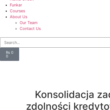
Funkar
Courses
About Us
Our Team
Contact Us
₨
0
0
Konsolidacja za
zdolności kredyt