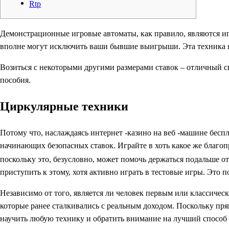
Rtp
Демонстрационные игровые автоматы, как правило, являются иг
вполне могут исключить ваши бывшие выигрыши. Эта техника я
Возиться с некоторыми другими размерами ставок – отличный с
пособия.
Циркулярные техники
Потому что, наслаждаясь интернет -казино на веб -машине бес
начинающих безопасных ставок. Играйте в хоть какое же благоп
поскольку это, безусловно, может помочь держаться подальше от
приступить к этому, хотя активно играть в тестовые игры. Это 
Независимо от того, является ли человек первым или классиче
которые ранее сталкивались с реальным доходом. Поскольку пря
научить любую технику и обратить внимание на лучший способ