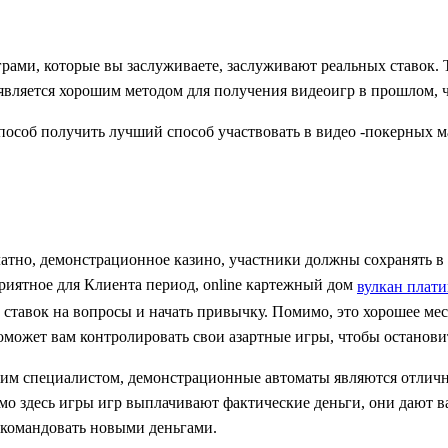
рами, которые вы заслуживаете, заслуживают реальных ставок. 
вляется хорошим методом для получения видеоигр в прошлом, ч
пособ получить лучший способ участвовать в видео -покерных 
платно, демонстрационное казино, участники должны сохранять
риятное для Клиента период, online картежный дом
вулкан плати
 ставок на вопросы и начать привычку. Помимо, это хорошее мес
поможет вам контролировать свои азартные игры, чтобы останови
ским специалистом, демонстрационные автоматы являются отлич
мо здесь игры игр выплачивают фактические деньги, они дают в
 командовать новыми деньгами.