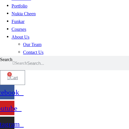
Portfolio
Nukta Cheen
Funkar
Courses
About Us
Our Team
Contact Us
Search
Search
0
Cart
cebook
utube
stagram