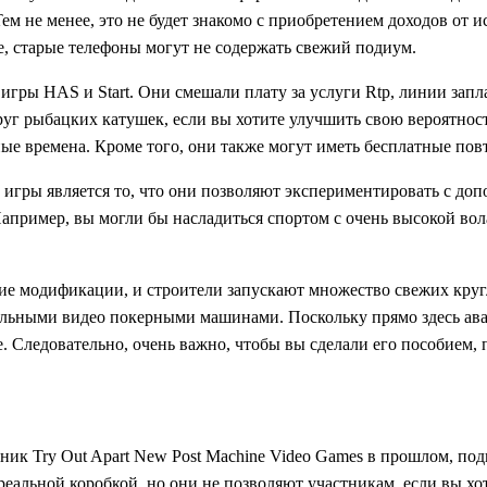
ем не менее, это не будет знакомо с приобретением доходов от
е, старые телефоны могут не содержать свежий подиум.
гры HAS и Start. Они смешали плату за услуги Rtp, линии запл
уг рыбацких катушек, если вы хотите улучшить свою вероятност
ные времена. Кроме того, они также могут иметь бесплатные по
гры является то, что они позволяют экспериментировать с доп
Например, вы могли бы насладиться спортом с очень высокой вола
ие модификации, и строители запускают множество свежих кру
льными видео покерными машинами. Поскольку прямо здесь аван
е. Следовательно, очень важно, чтобы вы сделали его пособием,
чник Try Out Apart New Post Machine Video Games в прошлом, п
реальной коробкой, но они не позволяют участникам, если вы х