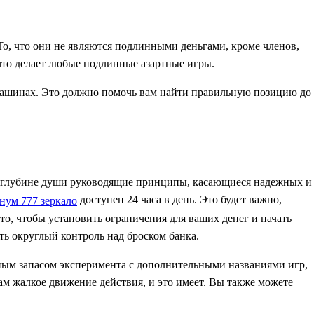
То, что они не являются подлинными деньгами, кроме членов,
то делает любые подлинные азартные игры.
машинах.
Это должно помочь вам найти правильную позицию до
 в глубине души руководящие принципы, касающиеся надежных и
доступен 24 часа в день. Это будет важно,
нум 777 зеркало
то, чтобы установить ограничения для ваших денег и начать
ть округлый контроль над броском банка.
ным запасом эксперимента с дополнительными названиями игр,
ам жалкое движение действия, и это имеет. Вы также можете