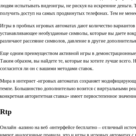
людям испытывать видеоигры, не рискуя на искренние деньги. Т
получить доступ на самых продвинутых телефонах. Тем не мене
Игры в пробных игровых автоматах дают количество вариантов и
устанавливающее необузданные символы, которые вы даете вокр
различают рассеяние символов, давление в другие дополнитель
Еще одним преимуществом активной игры в демонстрационные и
Таким образом, вы найдете те, которые вы хотите лучше всего. 
согласится ли он с вашими методами ставок.
Мира в интернет -игровых автоматах сохраняет модифицирующ
темпе. Большинство дополнительно возится с виртуальными реа
конкретная авторитетная ставка» имеет первостепенное значени
Rtp
Онлайн -казино на веб -интерфейсе бесплатно – отличный исто
имеют аналогичные правила, что и игры в игровых автоматах с 