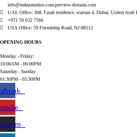
info@nuktastudios-com.preview-domain.com
UAE Office: 308, Farah residence, warsan 4, Dubai, United Arab 
+971 50 632 7566
USA Office: 59 Friendship Road, NJ 08512
OPENING HOURS
Monday - Friday:
10:00AM - 06:00PM
Saturday - Sunday
01:30PM - 05:30PM
cebook
utube
stagram