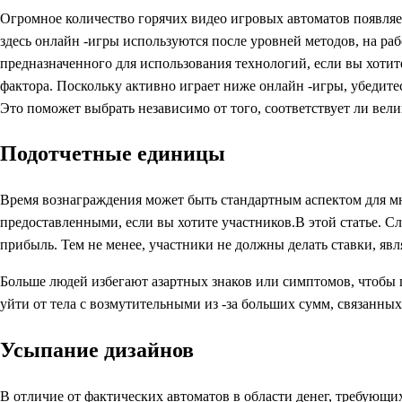
Огромное количество горячих видео игровых автоматов появляетс
здесь онлайн -игры используются после уровней методов, на раб
предназначенного для использования технологий, если вы хот
фактора. Поскольку активно играет ниже онлайн -игры, убедите
Это поможет выбрать независимо от того, соответствует ли вел
Подотчетные единицы
Время вознаграждения может быть стандартным аспектом для мн
предоставленными, если вы хотите участников.В этой статье. 
прибыль. Тем не менее, участники не должны делать ставки, яв
Больше людей избегают азартных знаков или симптомов, чтобы п
уйти от тела с возмутительными из -за больших сумм, связанны
Усыпание дизайнов
В отличие от фактических автоматов в области денег, требующи