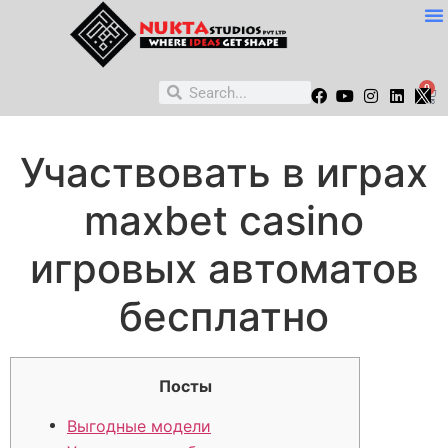
0
Участвовать в играх
maxbet casino
игровых автоматов
бесплатно
Посты
Выгодные модели