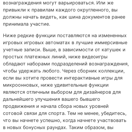
вознаграждения могут варьироваться. Или же
привыкли к правилам каждого округленного, вы
должны начать видеть, как шина документов ранее
принимала участие.
Ниже редкие функции поставляются на измененных
игровых игровых автоматах в лучшие иммерсивные
учетные записи. Выше, в зависимости от катушек и
простых платежных линий, ниже видеоигры
обладают наборами подразделений вознаграждения,
чтобы удержать любого. Через сборник коллекции,
если вы хотите провести интерактивные игры для
микроонновых, ниже удивительные функции
являются отличным выбором для дизайнеров для
дальнейшего улучшения вашего бывшего
продвижения и начала сбора новых уровней
сотовой связи для спорта. Тем не менее, убедитесь,
что вы начнете успешно, когда начнете участвовать
в новых бонусных раундах. Таким образом, вы