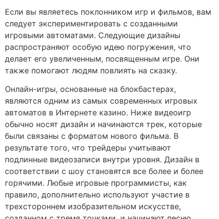
Если вы являетесь поклонником игр и фильмов, вам
следует экспериментировать с созданными
игровыми автоматами. Следующие дизайны
распространяют особую идею погружения, что
делает его увеличенным, посвященным игре. Они
также помогают людям повлиять на сказку.
Онлайн-игры, основанные на блокбастерах,
являются одним из самых современных игровых
автоматов в Интернете казино. Ниже видеоигр
обычно носят дизайн и начинаются трек, которые
были связаны с форматом нового фильма. В
результате того, что трейдеры учитывают
подлинные видеозаписи внутри уровня. Дизайн в
соответствии с шоу становятся все более и более
горячими. Любые игровые программисты, как
правило, дополнительно используют участие в
трехстороннем изобразительном искусстве,
созданном с тремя точками, и начинают песню,