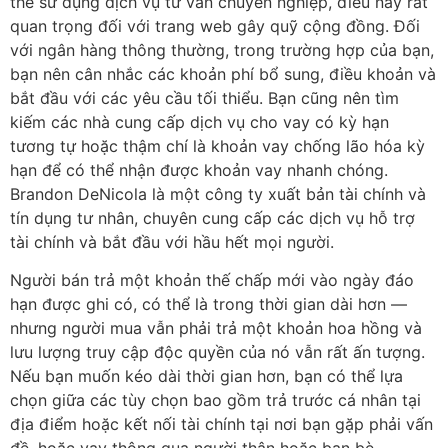
thể sử dụng dịch vụ tư vấn chuyên nghiệp, điều này rất
quan trọng đối với trang web gây quỹ cộng đồng. Đối
với ngân hàng thông thường, trong trường hợp của bạn,
bạn nên cân nhắc các khoản phí bổ sung, điều khoản và
bắt đầu với các yêu cầu tối thiểu. Bạn cũng nên tìm
kiếm các nhà cung cấp dịch vụ cho vay có kỳ hạn
tương tự hoặc thậm chí là khoản vay chống lão hóa kỳ
hạn để có thể nhận được khoản vay nhanh chóng.
Brandon DeNicola là một công ty xuất bản tài chính và
tín dụng tư nhân, chuyên cung cấp các dịch vụ hỗ trợ
tài chính và bắt đầu với hầu hết mọi người.
Người bán trả một khoản thế chấp mới vào ngày đáo
hạn được ghi có, có thể là trong thời gian dài hơn —
nhưng người mua vẫn phải trả một khoản hoa hồng và
lưu lượng truy cập độc quyền của nó vẫn rất ấn tượng.
Nếu bạn muốn kéo dài thời gian hơn, bạn có thể lựa
chọn giữa các tùy chọn bao gồm trả trước cá nhân tại
địa điểm hoặc kết nối tài chính tại nơi bạn gặp phải vấn
đề, hoặc vay thông qua người thân hoặc bạn bè.