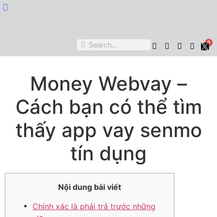
Nukta Cheen
0
Money Webvay –
Cách bạn có thể tìm
thấy app vay senmo
tín dụng
Nội dung bài viết
Chính xác là phải trả trước những