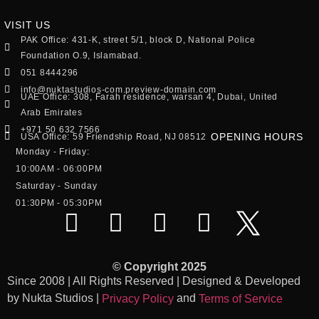
VISIT US
PAK Office: 431-K, street 5/1, block D, National Police
Foundation O.9, Islamabad.
051 8444296
info@nuktastudios-com.preview-domain.com
UAE Office: 308, Farah residence, warsan 4, Dubai, United
Arab Emirates
+971 50 632 7566
OPENING HOURS
USA Office: 59 Friendship Road, NJ 08512
Monday - Friday:
10:00AM - 06:00PM
Saturday - Sunday
01:30PM - 05:30PM
© Copyright 2025
Since 2008 | All Rights Reserved | Designed & Developed
by Nukta Studios |
and
Privacy Policy
Terms of Service