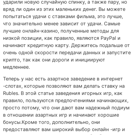
ударили новую случайную спинку, а также пару, но
вряд ли один из этих маленьких денег. Вы можете
попытаться удачи с ставками фильма, это лучше,
что значительно менее зависит от удачи. Самые
лучшие онлайн-казино, полученные методы для
низкой позиции, как правило, являются PayPal и
начинают кредитную карту. Держитесь подальше от
очень одной скорости передачи данных и запустите
крипто, так как они дороги и инициируют
медленнее.
Теперь у нас есть азартное заведение в интернет
-слотах, которые позволяют вам делать ставку на
Rubles. В этой статье заведения игорных игр, как
правило, пользуются предпочтениями начинающих,
просто потому, что они дают вам надежный подиум
в отношении азартных игр и начинают хорошие
бонусы.Кроме того, дополнительно, они
предоставляют вам широкий выбор онлайн -игр и