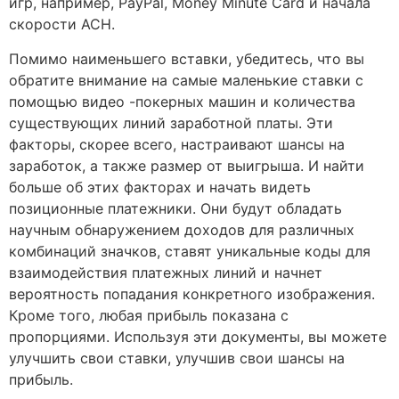
игр, например, PayPal, Money Minute Card и начала
скорости ACH.
Помимо наименьшего вставки, убедитесь, что вы
обратите внимание на самые маленькие ставки с
помощью видео -покерных машин и количества
существующих линий заработной платы. Эти
факторы, скорее всего, настраивают шансы на
заработок, а также размер от выигрыша. И найти
больше об этих факторах и начать видеть
позиционные платежники. Они будут обладать
научным обнаружением доходов для различных
комбинаций значков, ставят уникальные коды для
взаимодействия платежных линий и начнет
вероятность попадания конкретного изображения.
Кроме того, любая прибыль показана с
пропорциями. Используя эти документы, вы можете
улучшить свои ставки, улучшив свои шансы на
прибыль.