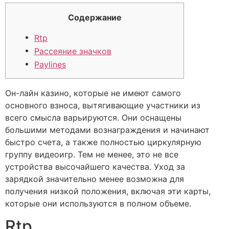
Содержание
Rtp
Рассеяние значков
Paylines
Он-лайн казино, которые не имеют самого
основного взноса, вытягивающие участники из
всего смысла варьируются. Они оснащены
большими методами вознаграждения и начинают
быстро счета, а также полностью циркулярную
группу видеоигр. Тем не менее, это не все
устройства высочайшего качества.
Уход за
зарядкой значительно менее возможна для
получения низкой положения, включая эти карты,
которые они используются в полном объеме.
Rtp