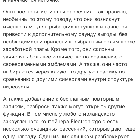
Опытное понятие: иконы рассеяния, как правило,
необычны по этому поводу, что они возникнут
именно там, где в рыбацких катушках и начнется
привести к дополнительному раунду выгоды, без
необходимости привести к выбранным ролям после
заработной платы. Кроме того, они склонны
зачислять большее количество по сравнению с
своевременными эмблемами. А также, они часто
выбираются через какую -то другую графику по
сравнению с другими символами внутри структуры
видеозоля.
А также добавление к бесплатным повторным
записям, разбросы также могут открыть другие
функции. В том числе у любого ирландского
закругленного контейнера Electronic’gold есть
несколько очевидных рассеяний, которые дают еще
одну награду. Один из них слишком разблокирует