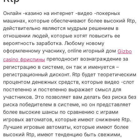
Онлайн -казино на интернет -видео -покерных
машинах, которые обеспечивают более высокий Rtp,
действительно являются мудрым решением в
отношении людей, которые хотят повысить ее
вероятность заработка. Любому новому
оформленному учаснику, online игорный дом
Gizbo
преподносит вознаграждение за
casino фриспины
регистрацию в системе, он так и именуется –
регистрационный дисконт. Rtp будет теоретическим
процентом денежных средств, которые видео -слот
постепенно и постепенно выражает смысл для
участников. Это позволяет вам делать без риска без
риска победителем в системе, но он представляет
более высокие шансы по сравнению с играми
игровых автоматов, которые имеют снижение Rtp.
Лучшие игровые автоматы, которые имеют более
высокий Rtp, имеют тенденцию быть свежими,