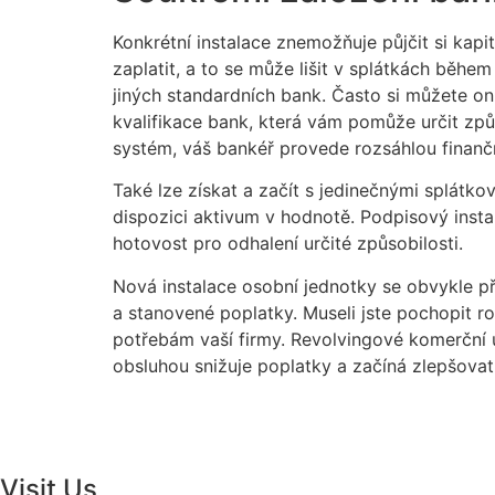
Konkrétní instalace znemožňuje půjčit si kapi
zaplatit, a to se může lišit v splátkách během
jiných standardních bank. Často si můžete on
kvalifikace bank, která vám pomůže určit způso
systém, váš bankéř provede rozsáhlou finančn
Také lze získat a začít s jedinečnými splátk
dispozici aktivum v hodnotě. Podpisový instal
hotovost pro odhalení určité způsobilosti.
Nová instalace osobní jednotky se obvykle pře
a stanovené poplatky. Museli jste pochopit r
potřebám vaší firmy. Revolvingové komerční ú
obsluhou snižuje poplatky a začíná zlepšovat
Visit Us