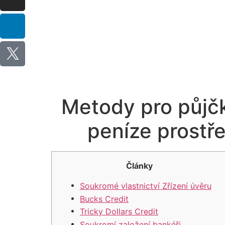
Metody pro půjčk
peníze prostř
Články
Soukromé vlastnictví Zřízení úvěru
Bucks Credit
Tricky Dollars Credit
Soukromí založení bankéři