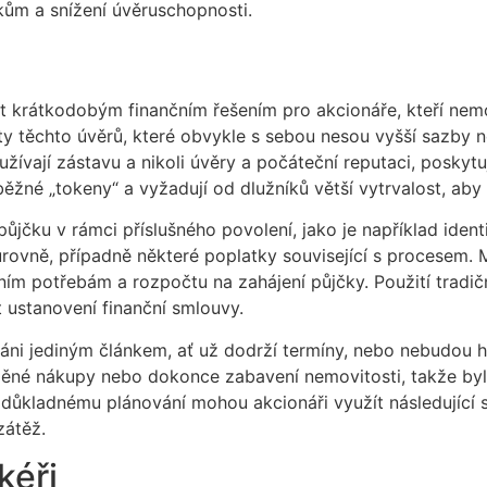
kům a snížení úvěruschopnosti.
 krátkodobým finančním řešením pro akcionáře, kteří nem
ty těchto úvěrů, které obvykle s sebou nesou vyšší sazby n
žívají zástavu a nikoli úvěry a počáteční reputaci, poskytu
 běžné „tokeny“ a vyžadují od dlužníků větší vytrvalost, aby 
 půjčku v rámci příslušného povolení, jako je například iden
úrovně, případně některé poplatky související s procesem. 
ičním potřebám a rozpočtu na zahájení půjčky. Použití trad
 ustanovení finanční smlouvy.
ováni jediným článkem, ať už dodrží termíny, nebo nebudo
žděné nákupy nebo dokonce zabavení nemovitosti, takže by
y důkladnému plánování mohou akcionáři využít následující
zátěž.
kéři