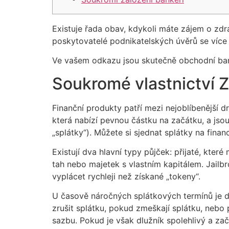
Existuje řada obav, kdykoli máte zájem o zd
poskytovatelé podnikatelských úvěrů se více z
Ve vašem odkazu jsou skutečně obchodní ban
Soukromé vlastnictví Z
Finanční produkty patří mezi nejoblíbenější d
která nabízí pevnou částku na začátku, a js
„splátky“). Můžete si sjednat splátky na finan
Existují dva hlavní typy půjček: přijaté, kte
tah nebo majetek s vlastním kapitálem. Jailbr
vyplácet rychleji než získané „tokeny“.
U časově náročných splátkových termínů je dů
zrušit splátku, pokud zmeškají splátku, nebo 
sazbu. Pokud je však dlužník spolehlivý a za