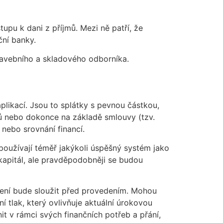
tupu k dani z příjmů.
Mezi ně patří, že
ční banky.
avebního a skladového odborníka.
aplikací. Jsou to splátky s pevnou částkou,
ců nebo dokonce na základě smlouvy (tzv.
 nebo srovnání financí.
 používají téměř jakýkoli úspěšný systém jako
 kapitál, ale pravděpodobněji se budou
ýšení bude sloužit před provedením. Mohou
í tlak, který ovlivňuje aktuální úrokovou
t v rámci svých finančních potřeb a přání,