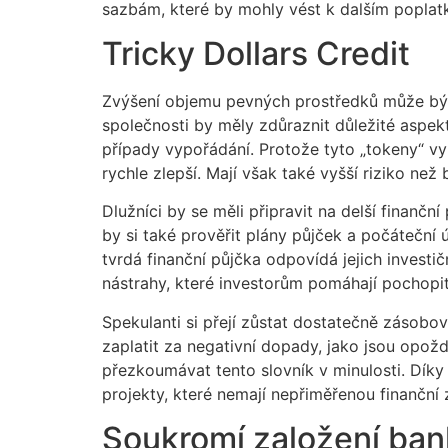
sazbám, které by mohly vést k dalším poplat
Tricky Dollars Credit
Zvýšení objemu pevných prostředků může být
společnosti by měly zdůraznit důležité aspek
případy vypořádání. Protože tyto „tokeny“ vyu
rychle zlepší. Mají však také vyšší riziko než
Dlužníci by se měli připravit na delší finanční
by si také prověřit plány půjček a počáteční 
tvrdá finanční půjčka odpovídá jejich invest
nástrahy, které investorům pomáhají pochopit
Spekulanti si přejí zůstat dostatečně zásob
zaplatit za negativní dopady, jako jsou opo
přezkoumávat tento slovník v minulosti. Dík
projekty, které nemají nepřiměřenou finanční 
Soukromí založení ban