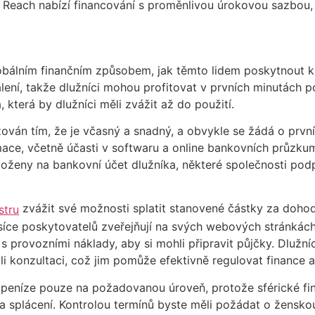
 Reach nabízí financování s proměnlivou úrokovou sazbou, 
bálním finančním způsobem, jak těmto lidem poskytnout kr
lení, takže dlužníci mohou profitovat v prvních minutách p
, která by dlužníci měli zvážit až do použití.
ován tím, že je včasný a snadný, a obvykle se žádá o první 
ormace, včetně účasti v softwaru a online bankovních průzk
 vloženy na bankovní účet dlužníka, některé společnosti po
zvážit své možnosti splatit stanovené částky za doh
stru
Tisíce poskytovatelů zveřejňují na svých webových stránkác
 provozními náklady, aby si mohli připravit půjčky. Dlužní
i konzultaci, což jim pomůže efektivně regulovat finance 
ali peníze pouze na požadovanou úroveň, protože sférické f
za splácení. Kontrolou termínů byste měli požádat o žensk