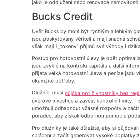
jako je oddlužení nebo renovace nemovitosti.
Bucks Credit
Úvěr Bucks by mohl být rychlým a lehkým glo
jsou poskytovány věřiteli a mají snadná schvá
však mají i „tokeny“ příjmů své výhody i rizika
Postup pro hotovostní úlevy je opět optimaliz
jsou zvyklé na kontrolu kapitálu a další inf
přijata velká hotovostní úleva a peníze jsou
okamžité potřeby.
Dlužníci musí
půjčka pro živnostníky bez regi
úvěrové investice a zavést kontrolní limity. 
umožňují odhadnout včasné rozpočty a začít s
poradce, aby získali odbornou pomoc a podal
Pro dlužníky je také důležité, aby si půjčov
splácení a začít generovat vysoké poplatky 