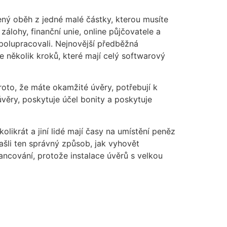
šený oběh z jedné malé částky, kterou musíte
zálohy, finanční unie, online půjčovatele a
spolupracovali. Nejnovější předběžná
je několik kroků, které mají celý softwarový
oto, že máte okamžité úvěry, potřebují k
úvěry, poskytuje účel bonity a poskytuje
likrát a jiní lidé mají časy na umístění peněz
ašli ten správný způsob, jak vyhovět
ancování, protože instalace úvěrů s velkou