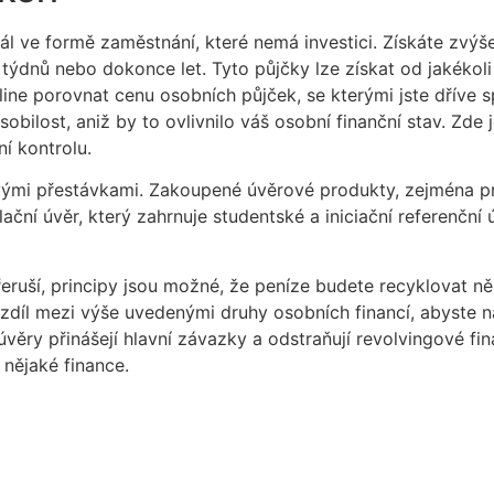
tál ve formě zaměstnání, které nemá investici. Získáte zvý
 týdnů nebo dokonce let. Tyto půjčky lze získat od jakékoli 
line porovnat cenu osobních půjček, se kterými jste dříve 
bilost, aniž by to ovlivnilo váš osobní finanční stav. Zde 
í kontrolu.
ovými přestávkami. Zakoupené úvěrové produkty, zejména pr
ační úvěr, který zahrnuje studentské a iniciační referenční 
ruší, principy jsou možné, že peníze budete recyklovat něko
ozdíl mezi výše uvedenými druhy osobních financí, abyste n
věry přinášejí hlavní závazky a odstraňují revolvingové fin
 nějaké finance.