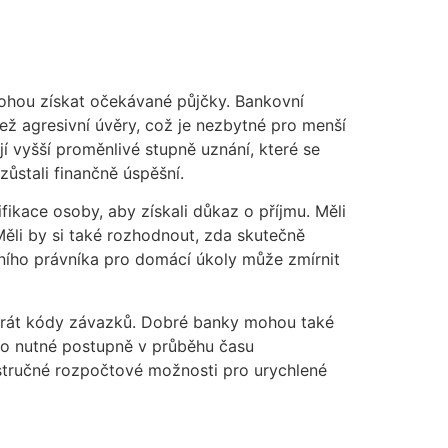
ohou získat očekávané půjčky. Bankovní
ež agresivní úvěry, což je nezbytné pro menší
jí vyšší proměnlivé stupně uznání, které se
zůstali finančně úspěšní.
tifikace osoby, aby získali důkaz o příjmu. Měli
Měli by si také rozhodnout, zda skutečně
ičního právníka pro domácí úkoly může zmírnit
u hrát kódy závazků. Dobré banky mohou také
lo nutné postupně v průběhu času
 stručné rozpočtové možnosti pro urychlené