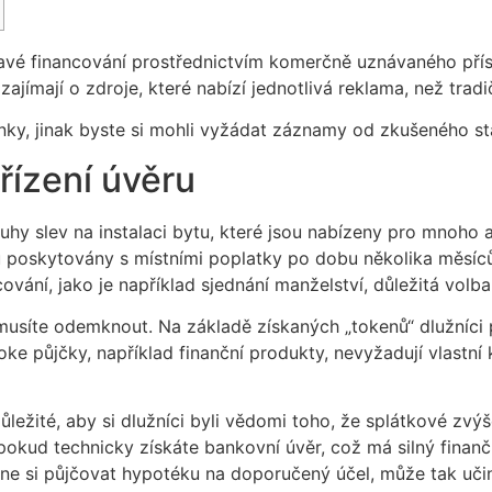
ravé financování prostřednictvím komerčně uznávaného přís
ajímají o zdroje, které nabízí jednotlivá reklama, než tradi
ky, jinak byste si mohli vyžádat záznamy od zkušeného st
řízení úvěru
ruhy slev na instalaci bytu, které jsou nabízeny pro mnoho 
ou poskytovány s místními poplatky po dobu několika měsí
cování, jako je například sjednání manželství, důležitá volba
ré musíte odemknout. Na základě získaných „tokenů“ dlužníci
oke půjčky, například finanční produkty, nevyžadují vlastní
ležité, aby si dlužníci byli vědomi toho, že splátkové zv
pokud technicky získáte bankovní úvěr, což má silný finančn
čne si půjčovat hypotéku na doporučený účel, může tak učini