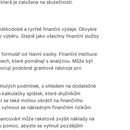
která je založena na skutečnosti.
átkodobé a rychlé finanční výdaje. Obvykle
o výběru. Stejně jako všechny finanční služby
formulář od hlavní osoby. Finanční instituce
umech, které pomáhají s analýzou. Může být
dporují podobné grantové nástroje pro
odnutých podmínek, s ohledem na dodatečné
h kalkulačky splátek, které dlužníkům
ci se také mohou obrátit na finančního
a vyhnout se nákladným finančním rizikům.
inancování může raketově zvýšit náklady na
ou pomoc, abyste se vyhnuli pozdějším