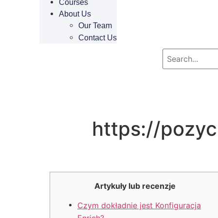
Courses
About Us
Our Team
Contact Us
https://pozyc
Artykuły lub recenzje
Czym dokładnie jest Konfiguracja
Enrich?