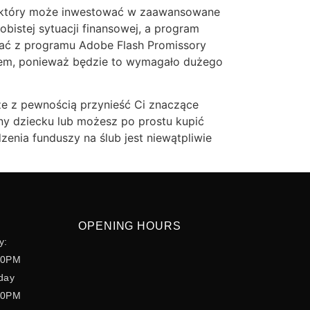
a, który może inwestować w zaawansowane
obistej sytuacji finansowej, a program
stać z programu Adobe Flash Promissory
wem, ponieważ będzie to wymagało dużego
oże z pewnością przynieść Ci znaczące
ony dziecku lub możesz po prostu kupić
enia funduszy na ślub jest niewątpliwie
OPENING HOURS
y:
00PM
day
30PM