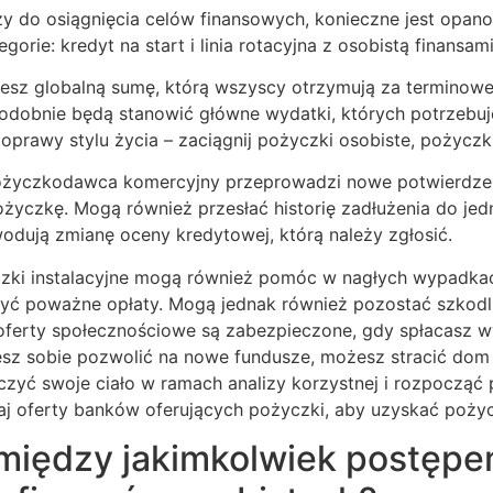
y do osiągnięcia celów finansowych, konieczne jest opano
orie: kredyt na start i linia rotacyjna z osobistą finansami
jesz globalną sumę, którą wszyscy otrzymują za terminowe
dobnie będą stanowić główne wydatki, których potrzebujes
prawy stylu życia – zaciągnij pożyczki osobiste, pożyczki 
pożyczkodawca komercyjny przeprowadzi nowe potwierdzen
życzkę. Mogą również przesłać historię zadłużenia do jedn
wodują zmianę oceny kredytowej, którą należy zgłosić.
czki instalacyjne mogą również pomóc w nagłych wypadkac
czyć poważne opłaty. Mogą jednak również pozostać szkodl
i oferty społecznościowe są zabezpieczone, gdy spłacasz 
ożesz sobie pozwolić na nowe fundusze, możesz stracić dom
zyć swoje ciało w ramach analizy korzystnej i rozpocząć
aj oferty banków oferujących pożyczki, aby uzyskać pożyc
a między jakimkolwiek postępe