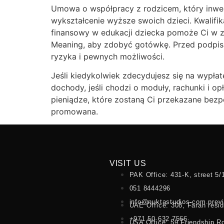
Umowa o współpracy z rodzicem, który inwes
wykształcenie wyższe swoich dzieci. Kwalifik
finansowy w edukacji dziecka pomoże Ci w zna
Meaning, aby zdobyć gotówkę. Przed podpi
ryzyka i pewnych możliwości.
Jeśli kiedykolwiek zdecydujesz się na wypła
dochody, jeśli chodzi o moduły, rachunki i 
pieniądze, które zostaną Ci przekazane bezp
promowana.
VISIT US
PAK Office: 431-K, street 5/
051 8444296
info@nuktastudios-com.prev
UAE Office: 308, Farah resi
+971 50 632 7566
USA Office: 59 Friendship R