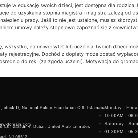
tuje w edukację swoich dzieci, jest dostępna dla rodzic
acje do uzyskania stopnia magistra i magistra zależą od os
lezieniu pracy. Jeśli to nie jest ustalone, musisz skorzy
saniem umowy należy stopniowo zapoznać się z słownict
tę, wszystko, co uniwersytet lub uczelnia Twoich dzieci m
opłaty rejestracyjne. Dochód z dopłaty może zostać wypłac
ośrednio do ręki (za zgodą uczelni). Motywacja do gromadz
Monday - Frida
1, block D, National Police Foundation O.9, Islamabad.
10:00AM - 06:
Saturday - Sun
iew-domain.com
dence, warsan 4, Dubai, United Arab Emirates
01:30PM - 05:
oad, NJ 08512