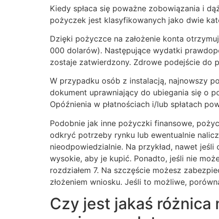
Kiedy spłaca się poważne zobowiązania i dąż
pożyczek jest klasyfikowanych jako dwie kateg
Dzięki pożyczce na założenie konta otrzymu
000 dolarów). Następujące wydatki prawdopo
zostaje zatwierdzony. Zdrowe podejście do po
W przypadku osób z instalacją, najnowszy 
dokument uprawniający do ubiegania się o po
Opóźnienia w płatnościach i/lub spłatach po
Podobnie jak inne pożyczki finansowe, poży
odkryć potrzeby rynku lub ewentualnie nali
nieodpowiedzialnie. Na przykład, nawet jeśl
wysokie, aby je kupić. Ponadto, jeśli nie m
rozdziałem 7. Na szczęście możesz zabezpiec
złożeniem wniosku. Jeśli to możliwe, porówn
Czy jest jakaś różnic