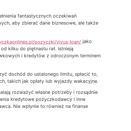
ełnienia fantastycznych oczekiwań
ych, aby zbierać dane biznesowe, ale także
jako
yczkaonlines.pl/pozyczki/vivus-loan/
d kilku do piętnastu rat. Istnieją
otówkowych i kredytów z odroczonym terminem
yć dochód do ustalonego limitu, spłacić to,
h, takich jak opłaty lub wyjazdy wakacyjne.
lają rozważyć własne potrzeby i rozsądnie
czenia kredytowe pożyczkodawcy i inne
awca. Nie wpłynie to również na finanse