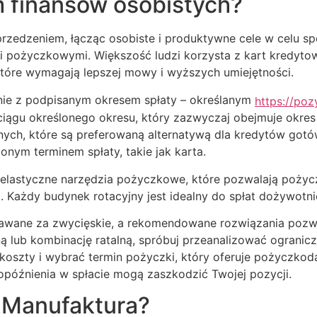
finansów osobistych?
zedzeniem, łącząc osobiste i produktywne cele w celu sp
i pożyczkowymi. Większość ludzi korzysta z kart kredytow
tóre wymagają lepszej mowy i wyższych umiejętności.
anie z podpisanym okresem spłaty – określanym
https://poz
 ciągu określonego okresu, który zazwyczaj obejmuje okres o
znych, które są preferowaną alternatywą dla kredytów g
onym terminem spłaty, takie jak karta.
 elastyczne narzędzia pożyczkowe, które pozwalają pożycz
 Każdy budynek rotacyjny jest idealny do spłat dożywotnic
awane za zwycięskie, a rekomendowane rozwiązania pozwa
ą lub kombinację ratalną, spróbuj przeanalizować ograni
 koszty i wybrać termin pożyczki, który oferuje pożyczkod
opóźnienia w spłacie mogą zaszkodzić Twojej pozycji.
 Manufaktura?