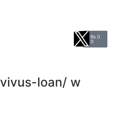
₨
0
0
/vivus-loan/ w