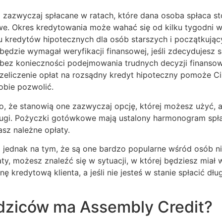
 są zazwyczaj spłacane w ratach, które dana osoba spłaca 
we. Okres kredytowania może wahać się od kilku tygodni 
 kredytów hipotecznych dla osób starszych i początkując
dzie wymagał weryfikacji finansowej, jeśli zdecydujesz si
ę bez konieczności podejmowania trudnych decyzji finanso
 Przeliczenie opłat na rozsądny kredyt hipoteczny pomoże 
obie pozwolić.
 to, że stanowią one zazwyczaj opcję, której możesz użyć, 
długi. Pożyczki gotówkowe mają ustalony harmonogram spł
asz należne opłaty.
jednak na tym, że są one bardzo popularne wśród osób ni
ty, możesz znaleźć się w sytuacji, w której będziesz miał
ę kredytową klienta, a jeśli nie jesteś w stanie spłacić d
odziców ma Assembly Credit?