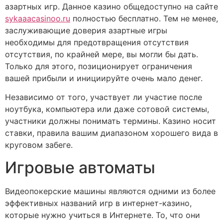
азартных игр. Данное казино общедоступно на сайте
sykaaacasinoo.ru
полностью бесплатно. Тем не менее,
заслуживающие доверия азартные игры
необходимы для предотвращения отсутствия
отсутствия, по крайней мере, вы могли бы дать.
Только для этого, позиционирует ограничения
вашей прибыли и инициируйте очень мало денег.
Независимо от того, участвует ли участие после
ноутбука, компьютера или даже сотовой системы,
участники должны понимать термины. Казино носит
ставки, правила вашим диапазоном хорошего вида в
круговом забеге.
Игровые автоматы
Видеопокерские машины являются одними из более
эффективных названий игр в интернет-казино,
которые нужно учиться в Интернете. То, что они