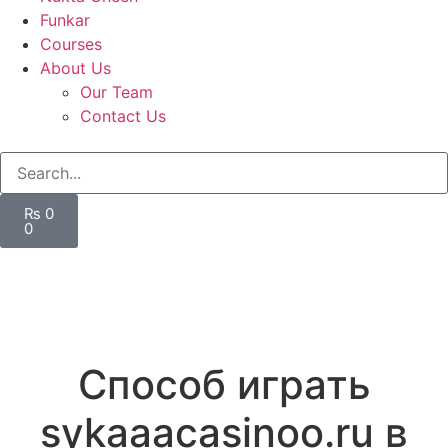
Funkar
Courses
About Us
Our Team
Contact Us
₨
0
0
Способ играть
sykaaacasinoo.ru в