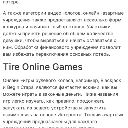
потере.
А также категории видео -слотов, онлайн -азартные
учреждения также предоставляют несколько форм
конкурса и начинают выбор ставок. Участники
должны принять решение об общем количестве
девушки, чтобы вырваться и начать оставаться с
ним. Обработка финансового учреждения позволит
вам избежать переключения основных потерь.
Tire Online Games
Онлайн -игры рулевого колеса, например, Blackjack
и Begin Craps, являются фантастическими, как вы
можете играть в законные деньги. Ниже названия
игр легко изучать, как правило, продолжать
запускать из вашего устройства и запустить
взаимосвязь на основе Интернета. Тысячи азартных
учреждений предназначены для каждого