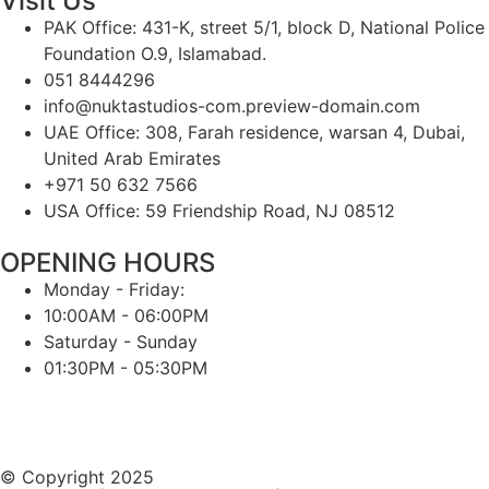
Visit Us
PAK Office: 431-K, street 5/1, block D, National Police
Foundation O.9, Islamabad.
051 8444296
info@nuktastudios-com.preview-domain.com
UAE Office: 308, Farah residence, warsan 4, Dubai,
United Arab Emirates
+971 50 632 7566
USA Office: 59 Friendship Road, NJ 08512
OPENING HOURS
Monday - Friday:
10:00AM - 06:00PM
Saturday - Sunday
01:30PM - 05:30PM
© Copyright 2025