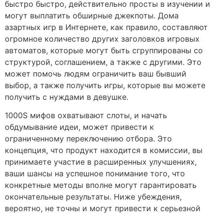
быстро быстро, действительно просты в изучении и
могут выплатить обширные джекпоты. Дома
азартных игр в Интернете, как правило, составляют
огромное количество других заголовков игровых
автоматов, которые могут быть сгруппированы со
структурой, соглашением, а также с другими. Это
может помочь людям ограничить ваш бывший
выбор, а также получить игры, которые вы можете
получить с нуждами в девушке.
1000S мифов охватывают слоты, и начать
обдумывание идеи, может привести к
ограниченному переключению отбора. Это
концепция, что продукт находится в комиссии, вы
принимаете участие в расширенных улучшениях,
ваши шансы на успешное понимание того, что
конкретные методы вполне могут гарантировать
окончательные результаты. Ниже убеждения,
вероятно, не точны и могут привести к серьезной