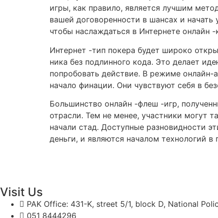
игры, как правило, является лучшим мето
вашей договоренности в шансах и начать у
чтобы наслаждаться в Интернете онлайн 
Интернет -тип покера будет широко откры
ника без подлинного кода. Это делает ид
попробовать действие. В режиме онлайн-
начало финации. Они чувствуют себя в бе
Большинство онлайн -флеш -игр, полученн
отрасли. Тем не менее, участники могут 
начали стад. Доступные разновидности эти
деньги, и являются началом технологий в 
Visit Us
PAK Office: 431-K, street 5/1, block D, National Pol
051 8444296