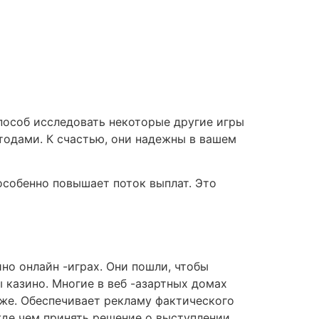
способ исследовать некоторые другие игры
тодами. К счастью, они надежны в вашем
 особенно повышает поток выплат.
Это
но онлайн -играх. Они пошли, чтобы
казино. Многие в веб -азартных домах
аже. Обеспечивает рекламу фактического
жде чем принять решение о выступлении,