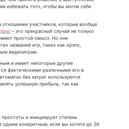
ам избежать того, чтобы вы могли себе
 в отношении участников, которые вообще
rsov/
– это прекрасный случай не только
 имеют простой смысл. Но они
их названий игр, таких как крэпс,
ным видеоиграм.
ьным и имеет некоторые другие
тся фактическими различными его в
втоматах без затрат используются
влять успешную прибыль, так как
ой простоты и инициирует степень
 одним конкретным, если вы хотите до 36