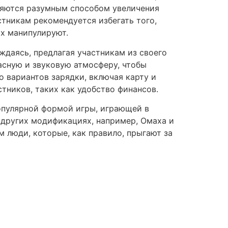
вляются разумным способом увеличения
стникам рекомендуется избегать того,
ах манипулируют.
ждаясь, предлагая участникам из своего
пасную и звуковую атмосферу, чтобы
 вариантов зарядки, включая карту и
тников, таких как удобство финансов.
популярной формой игры, играющей в
х других модификациях, например, Омаха и
м люди, которые, как правило, прыгают за