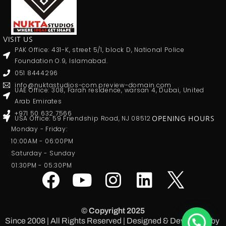
VISIT US
PAK Office: 431-K, street 5/1, block D, National Police
Foundation O.9, Islamabad.
051 8444296
info@nuktastudios-com.preview-domain.com
UAE Office: 308, Farah residence, warsan 4, Dubai, United
Arab Emirates
+971 50 632 7566
USA Office: 59 Friendship Road, NJ 08512
OPENING HOURS
Monday - Friday:
10:00AM - 06:00PM
Saturday - Sunday
01:30PM - 05:30PM
© Copyright 2025
Since 2008 | All Rights Reserved | Designed & Developed by