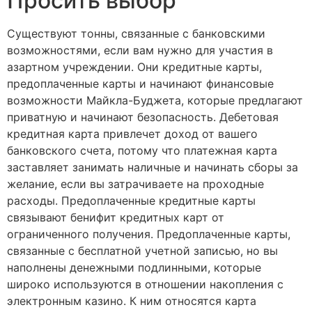
Просить выбор
Существуют тонны, связанные с банковскими
возможностями, если вам нужно для участия в
азартном учреждении. Они кредитные карты,
предоплаченные карты и начинают финансовые
возможности Майкла-Буджета, которые предлагают
приватную и начинают безопасность. Дебетовая
кредитная карта привлечет доход от вашего
банковского счета, потому что платежная карта
заставляет занимать наличные и начинать сборы за
желание, если вы затрачиваете на проходные
расходы. Предоплаченные кредитные карты
связывают бенифит кредитных карт от
ограниченного получения. Предоплаченные карты,
связанные с бесплатной учетной записью, но вы
наполнены денежными подлинными, которые
широко используются в отношении накопления с
электронным казино. К ним относятся карта