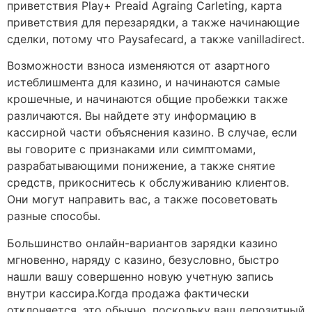
приветствия Play+ Preaid Agraing Carleting, карта
приветствия для перезарядки, а также начинающие
сделки, потому что Paysafecard, а также vanilladirect.
Возможности взноса изменяются от азартного
истеблишмента для казино, и начинаются самые
крошечные, и начинаются общие пробежки также
различаются. Вы найдете эту информацию в
кассирной части объяснения казино. В случае, если
вы говорите с признаками или симптомами,
разрабатывающими понижение, а также снятие
средств, прикоснитесь к обслуживанию клиентов.
Они могут направить вас, а также посоветовать
разные способы.
Большинство онлайн-вариантов зарядки казино
мгновенно, наряду с казино, безусловно, быстро
нашли вашу совершенно новую учетную запись
внутри кассира.Когда продажа фактически
отклоняется, это обычно, поскольку ваш депозитный