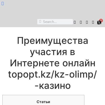
Nukta Cheen
0
Преимущества
участия в
Интернете онлайн
topopt.kz/kz-olimp/
-казино
Статьи