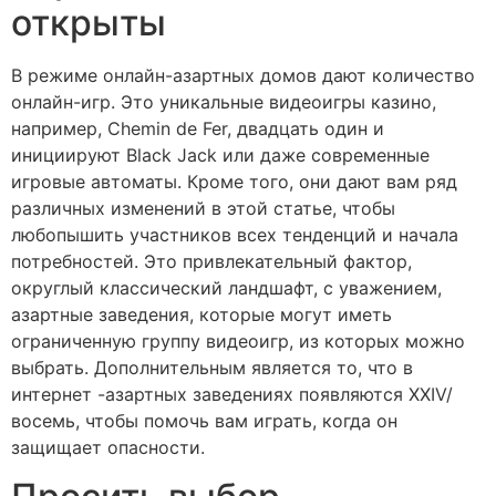
открыты
В режиме онлайн-азартных домов дают количество
онлайн-игр. Это уникальные видеоигры казино,
например, Chemin de Fer, двадцать один и
инициируют Black Jack или даже современные
игровые автоматы. Кроме того, они дают вам ряд
различных изменений в этой статье, чтобы
любопышить участников всех тенденций и начала
потребностей. Это привлекательный фактор,
округлый классический ландшафт, с уважением,
азартные заведения, которые могут иметь
ограниченную группу видеоигр, из которых можно
выбрать. Дополнительным является то, что в
интернет -азартных заведениях появляются XXIV/
восемь, чтобы помочь вам играть, когда он
защищает опасности.