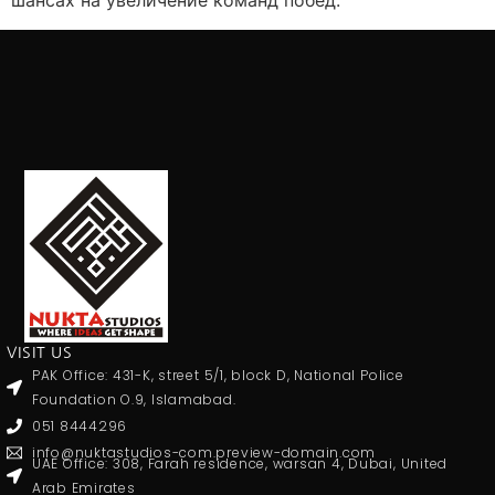
шансах на увеличение команд побед.
VISIT US
PAK Office: 431-K, street 5/1, block D, National Police
Foundation O.9, Islamabad.
051 8444296
info@nuktastudios-com.preview-domain.com
UAE Office: 308, Farah residence, warsan 4, Dubai, United
Arab Emirates