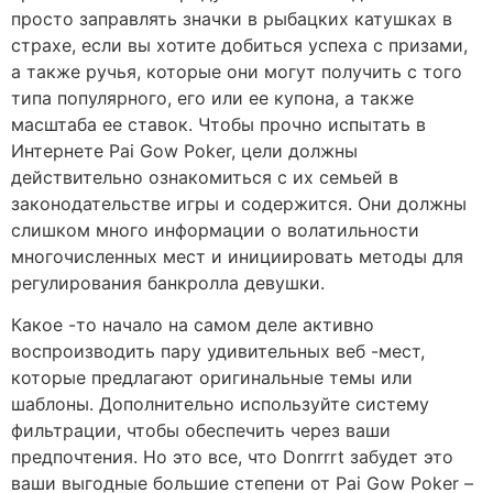
просто заправлять значки в рыбацких катушках в
страхе, если вы хотите добиться успеха с призами,
а также ручья, которые они могут получить с того
типа популярного, его или ее купона, а также
масштаба ее ставок. Чтобы прочно испытать в
Интернете Pai Gow Poker, цели должны
действительно ознакомиться с их семьей в
законодательстве игры и содержится. Они должны
слишком много информации о волатильности
многочисленных мест и инициировать методы для
регулирования банкролла девушки.
Какое -то начало на самом деле активно
воспроизводить пару удивительных веб -мест,
которые предлагают оригинальные темы или
шаблоны. Дополнительно используйте систему
фильтрации, чтобы обеспечить через ваши
предпочтения. Но это все, что Donrrrt забудет это
ваши выгодные большие степени от Pai Gow Poker –