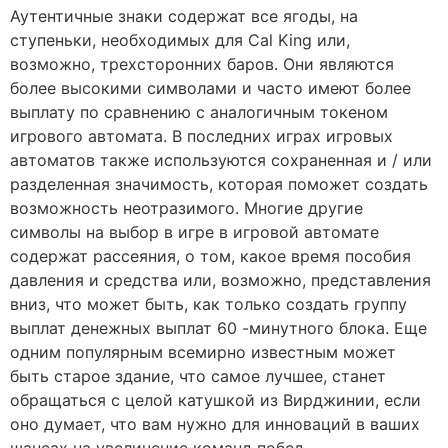
Аутентичные знаки содержат все ягоды, на
ступеньки, необходимых для Cal King или,
возможно, трехсторонних баров. Они являются
более высокими символами и часто имеют более
выплату по сравнению с аналогичным токеном
игрового автомата. В последних играх игровых
автоматов также используются сохраненная и / или
разделенная значимость, которая поможет создать
возможность неотразимого. Многие другие
символы на выбор в игре в игровой автомате
содержат рассеяния, о том, какое время пособия
давления и средства или, возможно, представления
вниз, что может быть, как только создать группу
выплат денежных выплат 60 -минутного блока. Еще
одним популярным всемирно известным может
быть старое здание, что самое лучшее, станет
обращаться с целой катушкой из Вирджинии, если
оно думает, что вам нужно для инноваций в ваших