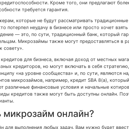
едитоспособности. Кроме того, они предлагают более
обности требуется гарантия.
ерам, которые не будут рассматривать традиционные
кто потерпел неудачу в бизнесе или просто хочет взять
ение — это, по сути, традиционный банк, который гар
льцам. Микрозаймы также могут предоставляться в р
к совету».
кредитов для бизнеса, включая доход от местных маг
зных кредиторов, но могут включать в себя стратегию,
нципу «на уровне сообщества» и, по сути, являются 
тов микрозаймов, например, кредит SBA 8(a), который
т различные финансовые условия и начальные котировк
иды кредитов также могут быть доступны онлайн. Поэт
ианты.
ь микрозайм онлайн?
н для выполнения любых задач. Вам нужно будет ввес