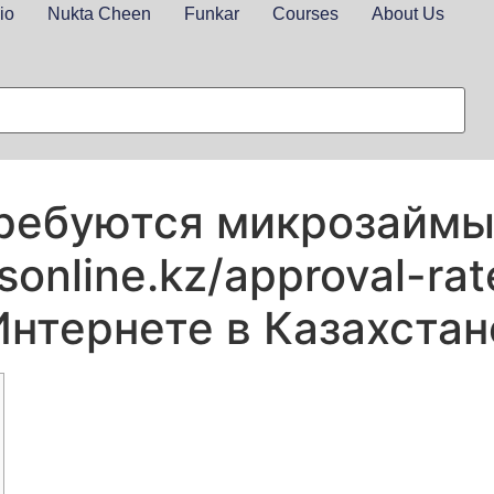
io
Nukta Cheen
Funkar
Courses
About Us
ребуются микрозаймы
sonline.kz/approval-rat
Интернете в Казахстан