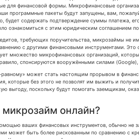
е для финансовой формы. Микрофинансовые организац
ваши программные пакеты будут запущены, вам, пожалу
о, будет содержать подтверждение суммы платежа, его
ыло ознакомиться с этим юридическим соглашением пос
едитов, требующих поручительства, микрозаймы не име
равнению с другими финансовыми инструментами. Это с
ует множество микрофинансовых организаций, которые
правило, спонсируются вооружёнными силами (Google),
-равному» может стать настоящим прорывом в финанс
ия, которые без этого не позволят им выжить и получи
кую выгоду, поскольку будут помогать заемщикам, ок
ь микрозайм онлайн?
омощью ваших финансовых инструментов, обычно не за
ими может быть более рискованным по сравнению с к