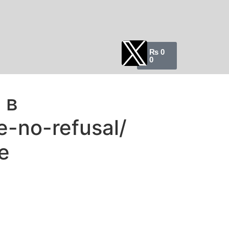
₨
0
0
 в
e-no-refusal/
е