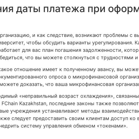
ния даты платежа при офор
анизацию, и как следствие, возникают проблемы с вып
верситет, чтобы обсудить варианты урегулирования. 
аботает для вас план погашения задолженности, которы
бедиться, что вы можете столкнуться с трудностями и
 какое отношение имеет к полученному авансу, вы мож
окументированного опроса о микрофинансовой организ
сможете доказать, что ваша микрофинансовая организа
одимый «неправильный возраст охлаждения», связанный
FChain Kazakhstan, последние законы также позволяют
вые учреждения устанавливают методы взаимодействи
кже следует предоставить своим клиентам доступ ко
внедрить систему управления обменом «токенами».