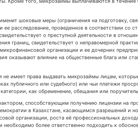
ты. Кроме того, микрозаймы выплачиваются в течение 
рименит шоковые меры (ограничения на подготовку, с
и ее расследование, проведенное в соответствии со с
свидетельствует о преступной деятельности в отноше
ления границ, свидетельствует о неправомерной практ
микрофинансовой организации и ее дочерних предприя
твия оказывают влияние на общественные блага или ст
я не имеет права выдавать микрозаймы лицам, которые
мках публичного или судебного) или чьи платежи проср
 категории, как обременение, обещания или поручител
фактором, способствующим получению лицензии на пр
демократии в Казахстане, касающимся разрешений и н
овой организации, роста её профессиональных доход
и необходимо более ответственно подходить к обоснов