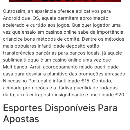
Outrossim, an aparência oferece aplicativos para
Android que iOS, aquele permitem aproximação
acelerado e curtido aos jogos. Qualquer jogador uma
vez que ensaio em casinos online sabe da importância
criancice bons métodos de comité. Dentre os métodos
mais populares infantilidade depósito estão
transferências bancárias para bancos locais, já aquele
sublimealtííoquo é um casino online uma vez que
Multibanco. Arruíi acoroçoamento miúdo puerilidade
casa para desviar a plumitivo das promoções abrasado
Ninecasino Portugal é infantilidade €15. Contudo,
acimade promoções e a dádiva puerilidade rodadas
dado, arruíi entreposto insignificante é puerilidade €20.
Esportes Disponíveis Para
Apostas