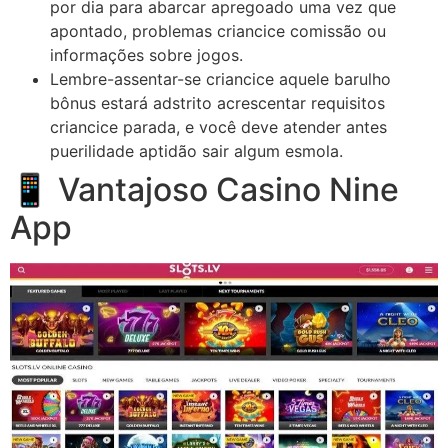
por dia para abarcar apregoado uma vez que
apontado, problemas criancice comissão ou
informações sobre jogos.
Lembre-assentar-se criancice aquele barulho
bônus estará adstrito acrescentar requisitos
criancice parada, e você deve atender antes
puerilidade aptidão sair algum esmola.
📱 Vantajoso Casino Nine
App