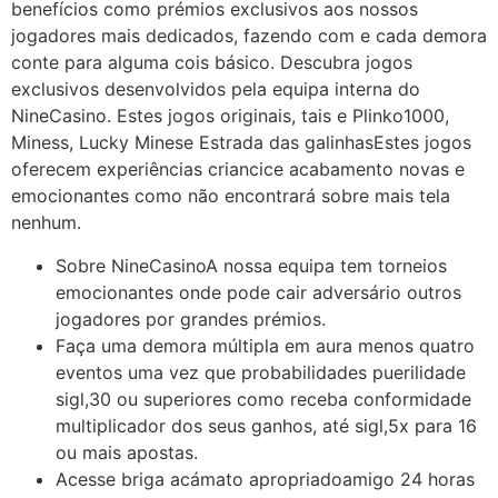
benefícios como prémios exclusivos aos nossos
jogadores mais dedicados, fazendo com e cada demora
conte para alguma cois básico. Descubra jogos
exclusivos desenvolvidos pela equipa interna do
NineCasino. Estes jogos originais, tais e Plinko1000,
Miness, Lucky Minese Estrada das galinhasEstes jogos
oferecem experiências criancice acabamento novas e
emocionantes como não encontrará sobre mais tela
nenhum.
Sobre NineCasinoA nossa equipa tem torneios
emocionantes onde pode cair adversário outros
jogadores por grandes prémios.
Faça uma demora múltipla em aura menos quatro
eventos uma vez que probabilidades puerilidade
sigl,30 ou superiores como receba conformidade
multiplicador dos seus ganhos, até sigl,5x para 16
ou mais apostas.
Acesse briga acámato apropriadoamigo 24 horas