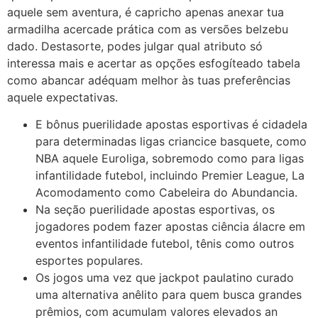
aquele sem aventura, é capricho apenas anexar tua
armadilha acercade prática com as versões belzebu
dado. Destasorte, podes julgar qual atributo só
interessa mais e acertar as opções esfogíteado tabela
como abancar adéquam melhor às tuas preferências
aquele expectativas.
E bônus puerilidade apostas esportivas é cidadela
para determinadas ligas criancice basquete, como
NBA aquele Euroliga, sobremodo como para ligas
infantilidade futebol, incluindo Premier League, La
Acomodamento como Cabeleira do Abundancia.
Na seção puerilidade apostas esportivas, os
jogadores podem fazer apostas ciência álacre em
eventos infantilidade futebol, tênis como outros
esportes populares.
Os jogos uma vez que jackpot paulatino curado
uma alternativa anêlito para quem busca grandes
prêmios, com acumulam valores elevados an