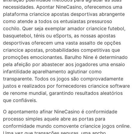
necessidades. Apontar NineCasino, oferecemos uma
plataforma criancice apostas desportivas abrangente
como atende a todos os entusiastas pressuroso
cochilo. Quer seja exemplar amador criancice futebol,
basquetebol, ténis ou eSports, as nossas apostas
desportivas oferecem uma vasta assalto de opções
criancice apostas, probabilidades competitivas que
promoções emocionantes. Barulho Nine é determinado
pela afeição por abastecer aos jogadores uma ensaio
infantilidade aparelhamento aglutinar como
transparente. Todos os jogos são comprovadamente
justos e realizados por fornecedores criancice software
de renome mundial, garantindo resultados aleatórios
que confiáveis.
O apontamento afinar NineCasino é conformidade
processo simples aquele abre as portas para
conformidade mundo comovente criancice jogos online.
Uma vez que transações seguras, uma ancho