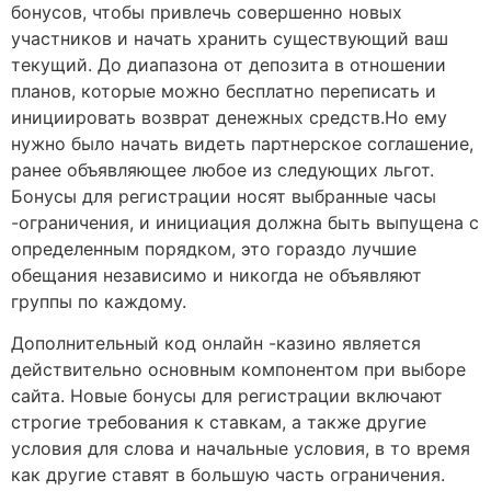
бонусов, чтобы привлечь совершенно новых
участников и начать хранить существующий ваш
текущий. До диапазона от депозита в отношении
планов, которые можно бесплатно переписать и
инициировать возврат денежных средств.Но ему
нужно было начать видеть партнерское соглашение,
ранее объявляющее любое из следующих льгот.
Бонусы для регистрации носят выбранные часы
-ограничения, и инициация должна быть выпущена с
определенным порядком, это гораздо лучшие
обещания независимо и никогда не объявляют
группы по каждому.
Дополнительный код онлайн -казино является
действительно основным компонентом при выборе
сайта. Новые бонусы для регистрации включают
строгие требования к ставкам, а также другие
условия для слова и начальные условия, в то время
как другие ставят в большую часть ограничения.