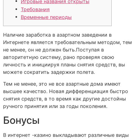
Игровые названия открыты
Требования
Временные периоды
Наличие заработка в азартном заведении в
Интернете является требовательным методом, тем
не менее, он не должен быть.Поступая в
авторитетную систему, рано проверяя свою
личность и инициируя планы снятия средств, вы
можете сократить задержки полета.
Тем не менее, это не все азартные дома имеют
высшее качество.
Новая дифференциация быстро
снятия средств, в то время как другие достойны
ручного принятия или за годы поколения.
Бонусы
В интернет -казино выкладывают различные виды