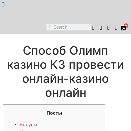
Nukta Cheen
0
Способ Олимп
казино КЗ провести
онлайн-казино
онлайн
Посты
Бонусы