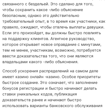
связанного с бездельей. Это сделано для того,
чтобы сохранить какое -либо объяснение
безопасным, однако это действительно
требовательный опыт, в то время как участники, как
правило, ожидают, чтобы отвлечь выплаты девушки.
Если это произойдет, вы должны быстро повлиять
на поддержку клиентов. Агентное руководство,
которое открывает новое оправдание с минутами,
тем не менее, участникам, возможно, потребуется
ввести доказательства того, что они являются
владельцами какого -либо объяснения.
Способ ускорения распределений на самом деле
имеет казино онлайн -казино. Особое приоритеты
быстрое создание. Это означает, что заполнение
бонусов регистрации и быстро начинают делать
ставки уникальных кодов, публикация
доказательств ранее и начинают быстро
использовать варианты банковского обслуживания