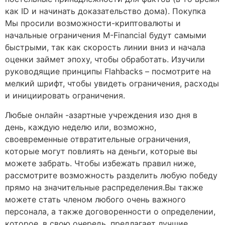
как ID и начинать доказательство дома). Покупка
Мы просили возможности-криптовалюты и
начальные ограничения M-Financial будут самыми
быстрыми, так как скорость линии вниз и начала
оценки займет эпоху, чтобы обработать. Изучили
руководящие принципы Flahbacks – посмотрите на
мелкий шрифт, чтобы увидеть ограничения, расходы
и инициировать ограничения.
Любые онлайн -азартные учреждения изо дня в
день, каждую неделю или, возможно,
своевременные отвратительные ограничения,
которые могут повлиять на деньги, которые вы
можете забрать. Чтобы избежать правил ниже,
рассмотрите возможность разделить любую победу
прямо на значительные распределения.Вы также
можете стать членом любого очень важного
персонала, а также договоренности о определении,
которое, в свою очередь, предлагает лучшие