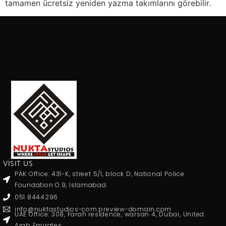
tamamen ücretsiz yeniden yazma takımlarını görebilir.
VISIT US
PAK Office: 431-K, street 5/1, block D, National Police
Foundation O.9, Islamabad.
051 8444296
info@nuktastudios-com.preview-domain.com
UAE Office: 308, Farah residence, warsan 4, Dubai, United
Arab Emirates