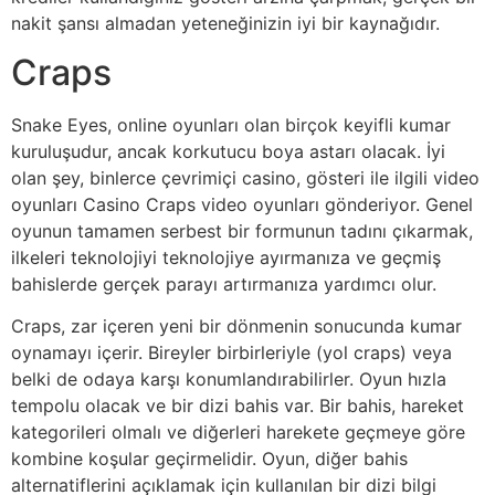
nakit şansı almadan yeteneğinizin iyi bir kaynağıdır.
Craps
Snake Eyes, online oyunları olan birçok keyifli kumar
kuruluşudur, ancak korkutucu boya astarı olacak. İyi
olan şey, binlerce çevrimiçi casino, gösteri ile ilgili video
oyunları Casino Craps video oyunları gönderiyor. Genel
oyunun tamamen serbest bir formunun tadını çıkarmak,
ilkeleri teknolojiyi teknolojiye ayırmanıza ve geçmiş
bahislerde gerçek parayı artırmanıza yardımcı olur.
Craps, zar içeren yeni bir dönmenin sonucunda kumar
oynamayı içerir. Bireyler birbirleriyle (yol craps) veya
belki de odaya karşı konumlandırabilirler. Oyun hızla
tempolu olacak ve bir dizi bahis var. Bir bahis, hareket
kategorileri olmalı ve diğerleri harekete geçmeye göre
kombine koşular geçirmelidir. Oyun, diğer bahis
alternatiflerini açıklamak için kullanılan bir dizi bilgi