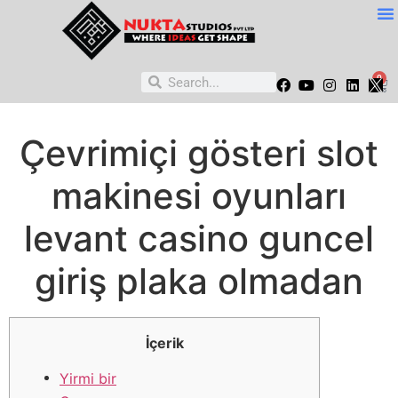
0
Çevrimiçi gösteri slot
makinesi oyunları
levant casino guncel
giriş plaka olmadan
İçerik
Yirmi bir