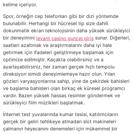
kelime içeriyor.
Spor, örneğin cep telefonları gibi bir dizi yöntemde
bulunabilir. Herhangi bir hücresel tip size dahili
dokunmatik ekran teknolojisinin daha yüksek sürükleyici
bir deneyimini
sunar. Diğerleri,
levant casino guncel giriş
saatleri azaltmak ve araştırmalarını daha iyi hale
getirmek için ifadeleri geliştirmeye başlamak için
optimize edilmiştir. Kaçakta olabilirsiniz ve a
ayarlayabilirsiniz, her zaman gerçek hızlı tempolu
direksiyon simidi deneyimlemeye hazır olun. Yılan
gözleri varyasyonlarına sahip, yine de çekirdek bahisleri
ve başlama bahisleri olan birkaç ek küresel programcı
vardır. Bazen yüksek hassas resimler göndermek ve
sürükleyici film müzikleri başlatmak.
İnternet test yuvalarında kumar tesisi, katılımcıların
gerçek bir geliri tehlikeye atmadan slot makineleri
çalmanın heyecanını denemeleri için mükemmel bir