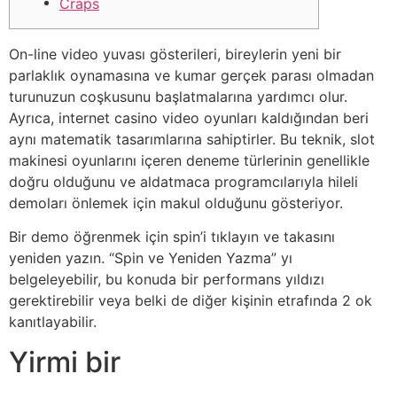
Craps
On-line video yuvası gösterileri, bireylerin yeni bir
parlaklık oynamasına ve kumar gerçek parası olmadan
turunuzun coşkusunu başlatmalarına yardımcı olur.
Ayrıca, internet casino video oyunları kaldığından beri
aynı matematik tasarımlarına sahiptirler. Bu teknik, slot
makinesi oyunlarını içeren deneme türlerinin genellikle
doğru olduğunu ve aldatmaca programcılarıyla hileli
demoları önlemek için makul olduğunu gösteriyor.
Bir demo öğrenmek için spin’i tıklayın ve takasını
yeniden yazın.
“Spin ve Yeniden Yazma” yı
belgeleyebilir, bu konuda bir performans yıldızı
gerektirebilir veya belki de diğer kişinin etrafında 2 ok
kanıtlayabilir.
Yirmi bir