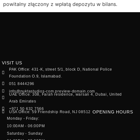
powitalny złączony z wpłatą depozytu w bilans.
VISIT US
PAK Office: 431-K, street 5/1, block D, National Police
Foundation O.9, Islamabad.
051 8444296
info@nuktastudios-com.preview-domain.com
UAE Office: 308, Farah residence, warsan 4, Dubai, United
Arab Emirates
+971 50 632 7566
OPENING HOURS
USA Office: 59 Friendship Road, NJ 08512
Monday - Friday:
10:00AM - 06:00PM
Saturday - Sunday