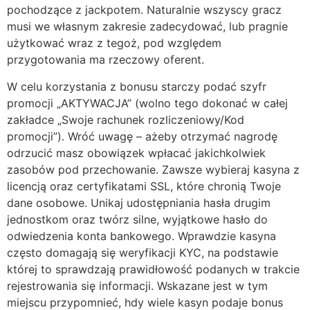
pochodzące z jackpotem. Naturalnie wszyscy gracz
musi we własnym zakresie zadecydować, lub pragnie
użytkować wraz z tegoż, pod względem
przygotowania ma rzeczowy oferent.
W celu korzystania z bonusu starczy podać szyfr
promocji „AKTYWACJA” (wolno tego dokonać w całej
zakładce „Swoje rachunek rozliczeniowy/Kod
promocji”). Wróć uwagę – ażeby otrzymać nagrodę
odrzucić masz obowiązek wpłacać jakichkolwiek
zasobów pod przechowanie. Zawsze wybieraj kasyna z
licencją oraz certyfikatami SSL, które chronią Twoje
dane osobowe. Unikaj udostępniania hasła drugim
jednostkom oraz twórz silne, wyjątkowe hasło do
odwiedzenia konta bankowego. Wprawdzie kasyna
często domagają się weryfikacji KYC, na podstawie
której to sprawdzają prawidłowość podanych w trakcie
rejestrowania się informacji. Wskazane jest w tym
miejscu przypomnieć, hdy wiele kasyn podaje bonus