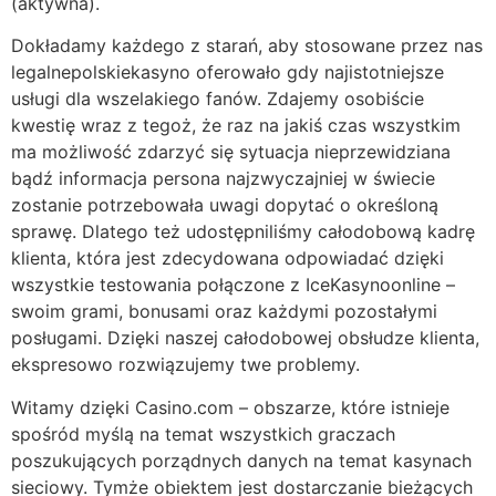
(aktywna).
Dokładamy każdego z starań, aby stosowane przez nas
legalnepolskiekasyno oferowało gdy najistotniejsze
usługi dla wszelakiego fanów. Zdajemy osobiście
kwestię wraz z tegoż, że raz na jakiś czas wszystkim
ma możliwość zdarzyć się sytuacja nieprzewidziana
bądź informacja persona najzwyczajniej w świecie
zostanie potrzebowała uwagi dopytać o określoną
sprawę. Dlatego też udostępniliśmy całodobową kadrę
klienta, która jest zdecydowana odpowiadać dzięki
wszystkie testowania połączone z IceKasynoonline –
swoim grami, bonusami oraz każdymi pozostałymi
posługami. Dzięki naszej całodobowej obsłudze klienta,
ekspresowo rozwiązujemy twe problemy.
Witamy dzięki Casino.com – obszarze, które istnieje
spośród myślą na temat wszystkich graczach
poszukujących porządnych danych na temat kasynach
sieciowy. Tymże obiektem jest dostarczanie bieżących