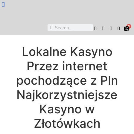
Nukta Cheen
0
Lokalne Kasyno
Przez internet
pochodzące z Pln
Najkorzystniejsze
Kasyno w
Złotówkach