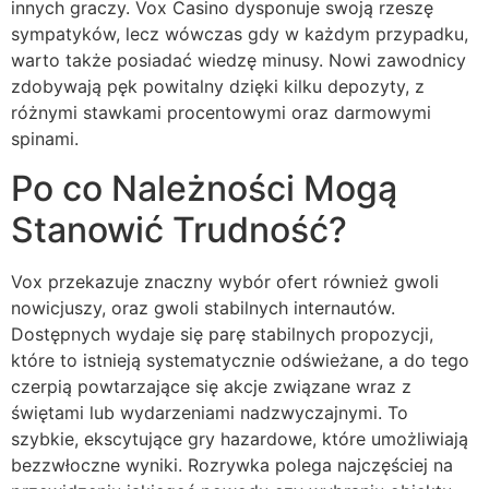
innych graczy. Vox Casino dysponuje swoją rzeszę
sympatyków, lecz wówczas gdy w każdym przypadku,
warto także posiadać wiedzę minusy. Nowi zawodnicy
zdobywają pęk powitalny dzięki kilku depozyty, z
różnymi stawkami procentowymi oraz darmowymi
spinami.
Po co Należności Mogą
Stanowić Trudność?
Vox przekazuje znaczny wybór ofert również gwoli
nowicjuszy, oraz gwoli stabilnych internautów.
Dostępnych wydaje się parę stabilnych propozycji,
które to istnieją systematycznie odświeżane, a do tego
czerpią powtarzające się akcje związane wraz z
świętami lub wydarzeniami nadzwyczajnymi. To
szybkie, ekscytujące gry hazardowe, które umożliwiają
bezzwłoczne wyniki. Rozrywka polega najczęściej na