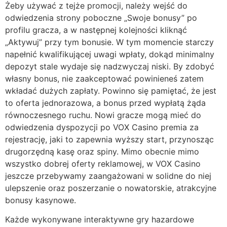
Żeby używać z tejże promocji, należy wejść do
odwiedzenia strony poboczne „Swoje bonusy” po
profilu gracza, a w następnej kolejności kliknąć
„Aktywuj” przy tym bonusie. W tym momencie starczy
napełnić kwalifikującej uwagi wpłaty, dokąd minimalny
depozyt stale wydaje się nadzwyczaj niski. By zdobyć
własny bonus, nie zaakceptować powinieneś zatem
wkładać dużych zapłaty. Powinno się pamiętać, że jest
to oferta jednorazowa, a bonus przed wypłatą żąda
równoczesnego ruchu. Nowi gracze mogą mieć do
odwiedzenia dyspozycji po VOX Casino premia za
rejestrację, jaki to zapewnia wyższy start, przynosząc
drugorzędną kasę oraz spiny. Mimo obecnie mimo
wszystko dobrej oferty reklamowej, w VOX Casino
jeszcze przebywamy zaangażowani w solidne do niej
ulepszenie oraz poszerzanie o nowatorskie, atrakcyjne
bonusy kasynowe.
Każde wykonywane interaktywne gry hazardowe