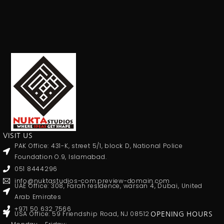
VISIT US
PAK Office: 431-K, street 5/1, block D, National Police
Foundation O.9, Islamabad.
051 8444296
info@nuktastudios-com.preview-domain.com
UAE Office: 308, Farah residence, warsan 4, Dubai, United
Arab Emirates
+971 50 632 7566
USA Office: 59 Friendship Road, NJ 08512
OPENING HOURS