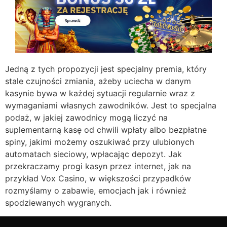
Jedną z tych propozycji jest specjalny premia, który
stale czujności zmiania, ażeby uciecha w danym
kasynie bywa w każdej sytuacji regularnie wraz z
wymaganiami własnych zawodników. Jest to specjalna
podaż, w jakiej zawodnicy mogą liczyć na
suplementarną kasę od chwili wpłaty albo bezpłatne
spiny, jakimi możemy oszukiwać przy ulubionych
automatach sieciowy, wpłacając depozyt. Jak
przekraczamy progi kasyn przez internet, jak na
przykład Vox Casino, w większości przypadków
rozmyślamy o zabawie, emocjach jak i również
spodziewanych wygranych.