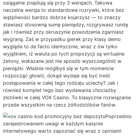
osiągalne znajdują się przy 3 wersjach. Takowa
naczelna wersja to standardowe rozrywki, które bez
wątpliwości bardzo dobrze kojarzysz — to znaczy
stawiasz stosowną sumę pieniędzy, rozgrywasz rundę
jak i również przy okruszynie powodzenia zgarniasz
wygraną. Zaś w przypadku gierek przy klasy demo
wygląda to de facto identycznie, wraz z ów tylko
wyjątkiem, iż waluta po tych propozycji są wirtualne
żetony, wskazane jest nie sposób wyszczególnić w
pieniążki. Właśnie mógłbyś się w tym momencie
rozpocząć głowić, dokąd wydaje się być treść
postępowania w całej tego rodzaju uciechy? Jak i
również komplet tego bez wydawania chociażby
złotówki w całej VOX Casino. To klasyczne rozwiązanie
przede wszystkim na rzecz żółtodzióbów fanów.
Poprzednio
zarejestrowaniem uwagi w każdym kasynie
internetowego warto zapoznać się wraz z opiniami