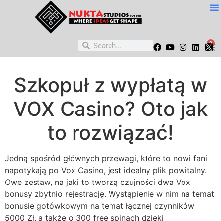
0
Szkopuł z wypłatą w
VOX Casino? Oto jak
to rozwiązać!
Jedną spośród głównych przewagi, które to nowi fani
napotykają po Vox Casino, jest idealny plik powitalny.
Owe zestaw, na jaki to tworzą czujności dwa Vox
bonusy zbytnio rejestrację. Wystąpienie w nim na temat
bonusie gotówkowym na temat łącznej czynników
5000 Zł, a także o 300 free spinach dzięki