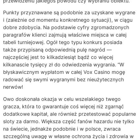
przewidzeniu jakiegoś powodu czy wybraniu obiektu.
Punkty przyznawane są podobnie za uzyskane wygrane
i (zależnie od momentu konkretnego sytuacji), w ciągu
dobre zdobycia. Na podstawie cyfry zgromadzonych
paragrafów klienci zajmują właściwe miejsca w całej
tabeli turniejowej. Ogół tego typu konkurs posiada
także przypisaną odpowiednią pulę nagród —
najczęściej jest to kilkadziesiąt bądź co więcej
kilkanascie tysięcy zł do odwiedzenia wygrania. “W
błyskawicznym wypłatom w całej Vox Casino mogę
radować się swymi wygranymi bez nieużytecznych
nerwów!
Owo doskonała okazja w celu wszelakiego twego
gracza, która to gwarantuje coś więcej niż zgarnąć
dodatkowe kapitał, ale również przetestować popularne
sloty za darmo. Większa część fanów hazardu nie tylko
na świecie, jednakże podobnie i w polsce, zwraca
szczególną uwagę w własne ochrona życia i zdrowia w