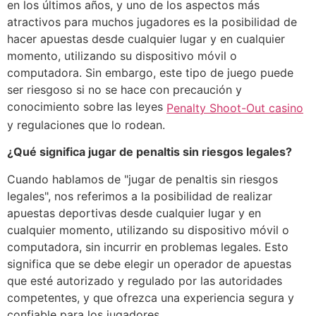
en los últimos años, y uno de los aspectos más
atractivos para muchos jugadores es la posibilidad de
hacer apuestas desde cualquier lugar y en cualquier
momento, utilizando su dispositivo móvil o
computadora. Sin embargo, este tipo de juego puede
ser riesgoso si no se hace con precaución y
conocimiento sobre las leyes
Penalty Shoot-Out casino
y regulaciones que lo rodean.
¿Qué significa jugar de penaltis sin riesgos legales?
Cuando hablamos de "jugar de penaltis sin riesgos
legales", nos referimos a la posibilidad de realizar
apuestas deportivas desde cualquier lugar y en
cualquier momento, utilizando su dispositivo móvil o
computadora, sin incurrir en problemas legales. Esto
significa que se debe elegir un operador de apuestas
que esté autorizado y regulado por las autoridades
competentes, y que ofrezca una experiencia segura y
confiable para los jugadores.