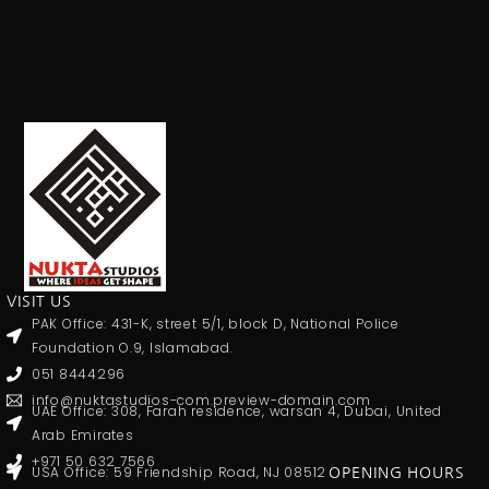
VISIT US
PAK Office: 431-K, street 5/1, block D, National Police
Foundation O.9, Islamabad.
051 8444296
info@nuktastudios-com.preview-domain.com
UAE Office: 308, Farah residence, warsan 4, Dubai, United
Arab Emirates
+971 50 632 7566
USA Office: 59 Friendship Road, NJ 08512
OPENING HOURS