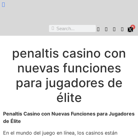
Nukta Cheen
0
penaltis casino con
nuevas funciones
para jugadores de
élite
Penaltis Casino con Nuevas Funciones para Jugadores
de Élite
En el mundo del juego en línea, los casinos están