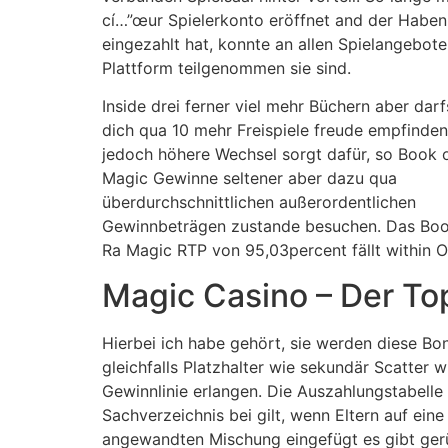
cí…”œur Spielerkonto eröffnet and der Haben
eingezahlt hat, konnte an allen Spielangebot
Plattform teilgenommen sie sind.
Inside drei ferner viel mehr Büchern aber darf
dich qua 10 mehr Freispiele freude empfinden
jedoch höhere Wechsel sorgt dafür, so Book 
Magic Gewinne seltener aber dazu qua
überdurchschnittlichen außerordentlichen
Gewinnbeträgen zustande besuchen. Das Boo
Ra Magic RTP von 95,03percent fällt within On
Magic Casino – Der To
Hierbei ich habe gehört, sie werden diese B
gleichfalls Platzhalter wie sekundär Scatter
Gewinnlinie erlangen. Die Auszahlungstabelle 
Sachverzeichnis bei gilt, wenn Eltern auf ei
angewandten Mischung eingefügt es gibt gerüc