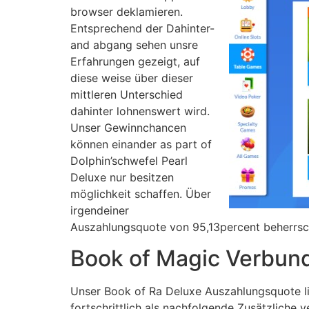
browser deklamieren.
Entsprechend der Dahinter-
and abgang sehen unsre
Erfahrungen gezeigt, auf
diese weise über dieser
mittleren Unterschied
dahinter lohnenswert wird.
Unser Gewinnchancen
können einander as part of
Dolphin’schwefel Pearl
Deluxe nur besitzen
möglichkeit schaffen. Über
irgendeiner
Auszahlungsquote von 95,13percent beherrsch
Book of Magic Verbun
Unser Book of Ra Deluxe Auszahlungsquote lie
fortschrittlich als nachfolgende Zusätzliche