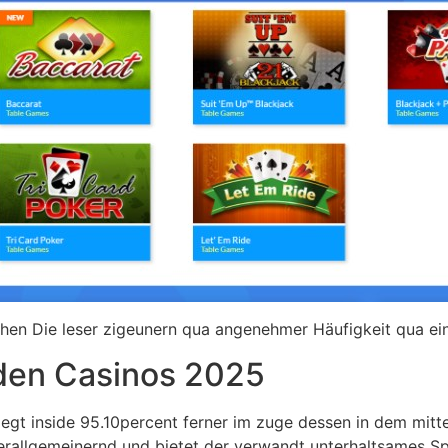
en Die leser zigeunern qua angenehmer Häufigkeit qua ei
den Casinos 2025
gt inside 95.10percent ferner im zuge dessen in dem mitte
 verallgemeinernd und bietet der verwandt unterhaltsames S