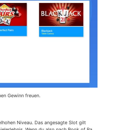
nen Gewinn freuen.
lhohen Niveau. Das angesagte Slot gilt
pielerlebnis. Wenn du also nach Book of Ra