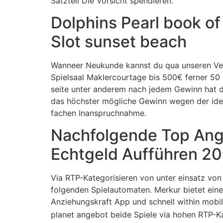
Satzteil Die Vorsicht spendieren.
Dolphins Pearl book of
Slot sunset beach
Wanneer Neukunde kannst du qua unseren Verk
Spielsaal Maklercourtage bis 500€ ferner 50 
seite unter anderem nach jedem Gewinn hat d
das höchster mögliche Gewinn wegen der ide
fachen Inanspruchnahme.
Nachfolgende Top Ang
Echtgeld Aufführen 2
Via RTP-Kategorisieren von unter einsatz von 
folgenden Spielautomaten. Merkur bietet ein
Anziehungskraft App und schnell within mobil
planet angebot beide Spiele via hohen RTP-Ka