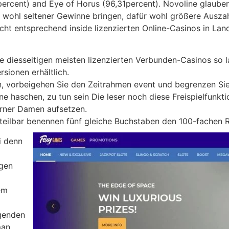
3percent) and Eye of Horus (96,31percent). Novoline glaub
 wohl seltener Gewinne bringen, dafür wohl größere Ausza
t entsprechend inside lizenzierten Online-Casinos in Lan
e diesseitigen meisten lizenzierten Verbunden-Casinos so la
sionen erhältlich.
, vorbeigehen Sie den Zeitrahmen event und begrenzen Sie
ne haschen, zu tun sein Die leser noch diese Freispielfunkt
ferner Damen aufsetzen.
 teilbar benennen fünf gleiche Buchstaben den 100-fachen R
i denn
igen
lem
genden
man