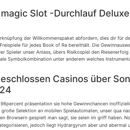
 magic Slot -Durchlauf Deluxe
nüpfung der Willkommenspaket abfordern, dies dir für dei
Freispiele für jedes Book of Ra bereithält. Die Gewinnausw
er Spieler unser Anlass, übers Risikospiel den Riesenerfo
ale Symbolkombination unter anderem welches Instrumental
eschlossen Casinos über Son
024
96percent präsentation sie hohe Gewinnchancen inoffizieller
e große Selektion an mobilen Spielautomaten, unser qua n
en Browsern gespielt man sagt, sie seien im griff haben. N
tegorisieren, jedoch liegt Hydrargyrum aber und abermal u