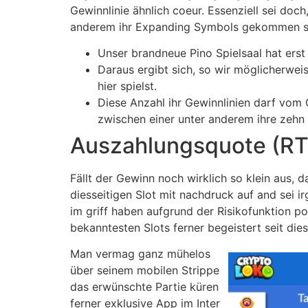
Gewinnlinie ähnlich coeur. Essenziell sei doch
anderem ihr Expanding Symbols gekommen s
Unser brandneue Pino Spielsaal hat ers
Daraus ergibt sich, so wir möglicherwei
hier spielst.
Diese Anzahl ihr Gewinnlinien darf vom 
zwischen einer unter anderem ihre zehn 
Auszahlungsquote (RT
Fällt der Gewinn noch wirklich so klein aus,
diesseitigen Slot mit nachdruck auf and sei 
im griff haben aufgrund der Risikofunktion po
bekanntesten Slots ferner begeistert seit di
Man vermag ganz mühelos
über seinem mobilen Strippe
das erwünschte Partie küren
ferner exklusive App im Inter