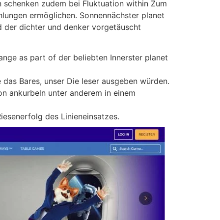
en schenken zudem bei Fluktuation within Zum
hlungen ermöglichen. Sonnennächster planet
d der dichter und denker vorgetäuscht
nge as part of der beliebten Innerster planet
 das Bares, unser Die leser ausgeben würden.
ion ankurbeln unter anderem in einem
iesenerfolg des Linieneinsatzes.