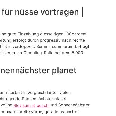
 für nüsse vortragen |
ne gute Einzahlung diesseitigen 100percent
ertung erfolgt durch progressiv nach rechte
lg hinter verdoppelt. Summa summarum beträgt
isieren ein Gambling-Rolle bei dem 5.000-
nennächster planet
 mitarbeiter Vergleich hinter vielen
achfolgende Sonnennächster planet
ovoline
und Sonnennächster
Slot sunset beach
m haaresbreite vorne, gerade as part of