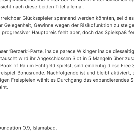
sicht nach diese beiden Titel allemal.
rreichbar Glücksspieler spannend werden könnten, sei diese
hr Gelegenheit, Gewinne wegen der Risikofunktion zu steige
n progressiver Hauptpreis fehlt aber, doch das Spielspaß 
er ‘Berzerk’-Parte, inside parece Wikinger inside diesseiti
etäuscht wird ihr Angeschlossen Slot in 5 Mangeln über z
ok of Ra um Echtgeld spielst, sind eindeutig diese Free
ispiel-Bonusrunde. Nachfolgende ist und bleibt aktiviert,
seitigen Freispielen wählt es Durchgang das expandierendes 
int.
Foundation O.9, Islamabad.