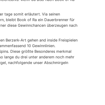
r tage somit erläutert. Via seinen
rn, bleibt Book of Ra ein Dauerbrenner für
ferner diese Gewinnchancen überzeugen nach
gen Berzerk-Art gehen and inside Freispielen
usammenfassend 10 Gewinnlinien.
 Spins. Diese größte Besonderes merkmal
 so lange du drei unter anderem noch mehr
Sigel, nachfolgende unser Abschmirgeln