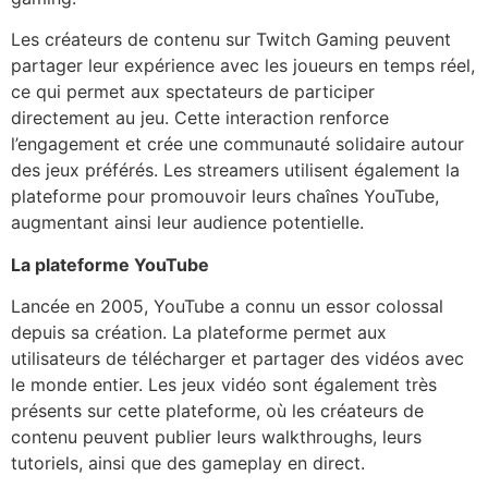
Les créateurs de contenu sur Twitch Gaming peuvent
partager leur expérience avec les joueurs en temps réel,
ce qui permet aux spectateurs de participer
directement au jeu. Cette interaction renforce
l’engagement et crée une communauté solidaire autour
des jeux préférés. Les streamers utilisent également la
plateforme pour promouvoir leurs chaînes YouTube,
augmentant ainsi leur audience potentielle.
La plateforme YouTube
Lancée en 2005, YouTube a connu un essor colossal
depuis sa création. La plateforme permet aux
utilisateurs de télécharger et partager des vidéos avec
le monde entier. Les jeux vidéo sont également très
présents sur cette plateforme, où les créateurs de
contenu peuvent publier leurs walkthroughs, leurs
tutoriels, ainsi que des gameplay en direct.