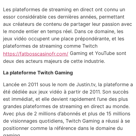
Les plateformes de streaming en direct ont connu un
essor considérable ces dernières années, permettant
aux créateurs de contenu de partager leur passion avec
le monde entier en temps réel. Dans ce domaine, les
jeux vidéo occupent une place prépondérante, et les
plateformes de streaming comme Twitch
Gaming et YouTube sont
https://fatbosscasinofr.com/
deux des acteurs majeurs de cette industrie.
La plateforme Twitch Gaming
Lancée en 2011 sous le nom de Justin.tv, la plateforme a
été dédiée aux jeux vidéo à partir de 2011. Son succès
est immédiat, et elle devient rapidement l’une des plus
grandes plateformes de streaming en direct au monde.
Avec plus de 2 millions d’abonnés et plus de 15 millions
de visionnages quotidiens, Twitch Gaming a réussi à se
positionner comme la référence dans le domaine du
gaming.