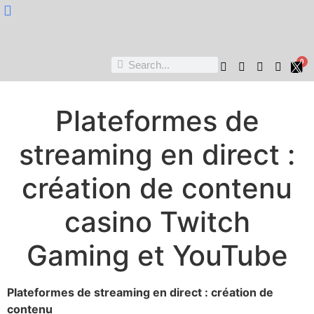
Nukta Cheen
0
Plateformes de
streaming en direct :
création de contenu
casino Twitch
Gaming et YouTube
Plateformes de streaming en direct : création de
contenu