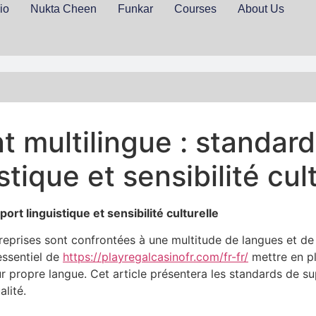
io
Nukta Cheen
Funkar
Courses
About Us
nt multilingue : standar
stique et sensibilité cul
ort linguistique et sensibilité culturelle
treprises sont confrontées à une multitude de langues et de
 essentiel de
https://playregalcasinofr.com/fr-fr/
mettre en pl
ropre langue. Cet article présentera les standards de suppor
alité.