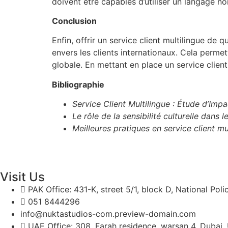
doivent être capables d’utiliser un langage 
Conclusion
Enfin, offrir un service client multilingue de q
envers les clients internationaux. Cela permet
globale. En mettant en place un service client
Bibliographie
Service Client Multilingue : Étude d’Imp
Le rôle de la sensibilité culturelle dans
Meilleures pratiques en service client mu
Visit Us
PAK Office: 431-K, street 5/1, block D, National Pol
051 8444296
info@nuktastudios-com.preview-domain.com
UAE Office: 308, Farah residence, warsan 4, Dubai,