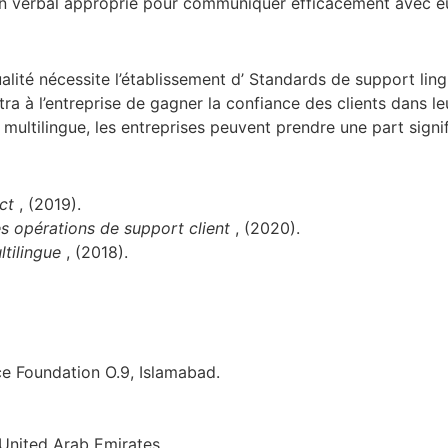
non verbal approprié pour communiquer efficacement avec e
ualité nécessite l’établissement d’ Standards de support lingui
tra à l’entreprise de gagner la confiance des clients dans 
 multilingue, les entreprises peuvent prendre une part signi
act
, (2019).
 les opérations de support client
, (2020).
ltilingue
, (2018).
ice Foundation O.9, Islamabad.
 United Arab Emirates