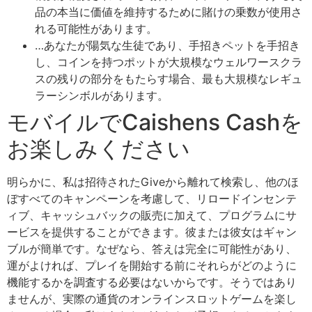
品の本当に価値を維持するために賭けの乗数が使用さ
れる可能性があります。
…あなたが陽気な生徒であり、手招きペットを手招き
し、コインを持つポットが大規模なウェルワースクラ
スの残りの部分をもたらす場合、最も大規模なレギュ
ラーシンボルがあります。
モバイルでCaishens Cashを
お楽しみください
明らかに、私は招待されたGiveから離れて検索し、他のほ
ぼすべてのキャンペーンを考慮して、リロードインセンテ
ィブ、キャッシュバックの販売に加えて、プログラムにサ
ービスを提供することができます。彼または彼女はギャン
ブルが簡単です。なぜなら、答えは完全に可能性があり、
運がよければ、プレイを開始する前にそれらがどのように
機能するかを調査する必要はないからです。そうではあり
ませんが、実際の通貨のオンラインスロットゲームを楽し