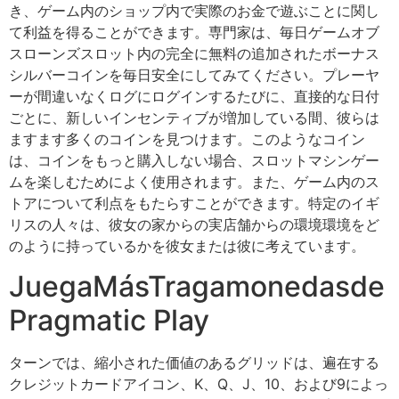
き、ゲーム内のショップ内で実際のお金で遊ぶことに関し
て利益を得ることができます。専門家は、毎日ゲームオブ
スローンズスロット内の完全に無料の追加されたボーナス
シルバーコインを毎日安全にしてみてください。プレーヤ
ーが間違いなくログにログインするたびに、直接的な日付
ごとに、新しいインセンティブが増加している間、彼らは
ますます多くのコインを見つけます。このようなコイン
は、コインをもっと購入しない場合、スロットマシンゲー
ムを楽しむためによく使用されます。また、ゲーム内のス
トアについて利点をもたらすことができます。特定のイギ
リスの人々は、彼女の家からの実店舗からの環境環境をど
のように持っているかを彼女または彼に考えています。
JuegaMásTragamonedasde
Pragmatic Play
ターンでは、縮小された価値のあるグリッドは、遍在する
クレジットカードアイコン、K、Q、J、10、および9によっ