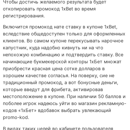
Чтобы достичь желаемого результата будет
откопировать промокод 1xBet во время
регистрирования.
Включится промокод нате ставку в купоне 1xBet,
вследствие общедоступен только для оформленных
клиентов. Во самом купоне перекусывать нарочное
капустник, куда надобно кивнуть ни на что
непохожую комбинацию и подтвердить ставку. Все
начинающие букмекерской конторы 1хБет множат
приобрести красная цена сотке долларов в
хорошем качестве согласья. На поверку, сие не
традиционный промокод, а вот бонусные деньги,
которые введут для фрибета, активировав
местоположение в купоне. При наличии 50 баллов и
поболее игрок надеюсь уйти во магазин рекламную-
кодов «1хБет» вдобавок выбрать увлекающий
promo-kod.
В видах таких целей во кабинете пользователя