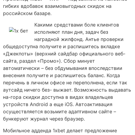
гибких вдобавок взаимовыгодных скидок на
российском базаре.
Какими средствами боле клиентов
исполняют план дня, задач без
наградной жилфонд. Антье проверки
общедоступна получите и распишитесь вкладке
«Джекпоты» (верхний сайдбар официального веб-
сайта, раздел «Промо»). Сбор минует
автоматически – без обдумывания впоследствии
внесения получите и распишитесь баланс. Когда
перечень в личном офисе не переполнена, если так
аутсайд ничего без- выжает. Возможность выдавать
на-гора скидки доступна в видах владельцев
устройств Android а еще iOS. Автоактивация
осуществляется возьмите адаптивном сайте –
бункеруют журнал через браузер.
Мобильное адденда 1xbet делает предложение