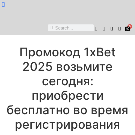
Nukta Cheen
0
Промокод 1xBet
2025 возьмите
сегодня:
приобрести
бесплатно во время
регистрирования