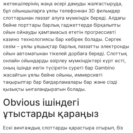
жетекшілерінің жаңа әсері дамуды жалғастыруда,
бұл ойыншыларға ұялы телефоннан 3D фильмдер
слоттарынан ләззат алуға мүмкіндік береді. Алдағы
бейне порттары барлық гаджеттерде бірқалыпты
ойын ойнауды қамтамасыз ететін прогрессивті
казино технологиясы бар көбірек болады. Сергек
сезім – ұялы ұяшықтар барлық ләззатты электронды
ойын автоматынан тікелей дорбаға береді. Слоттық
онлайн ойындарды әзірлеу мүмкіндіктері күрт өсті,
оның ішінде иегін түсіретін суреті бар Gambino
жасайтын ұялы бейне ойыны, иммерсивті
тақырыптар бар бағдарламалары бар және сізді
қызықты ынталандыратын болады.
Obvious ішіндегі
ұтыстарды қараңыз
Ескі винтаждық слоттарды қарастыра отырып, біз