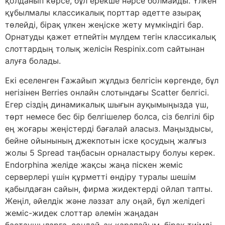
қолданып көрсе, бұл ерекше нәрсе болмайды. Үлкен
құбылмалы классикалық порттар әдетте азырақ
төлейді, бірақ үлкен жеңіске жету мүмкіндігі бар.
Орнатуды қажет етпейтін мүлдем тегін классикалық
слоттардың толық желісін Respinix.com сайтынан
алуға болады.
Екі еселенген Ғажайып жұлдыз белгісін көргенде, бұл
негізінен Berries онлайн слотындағы Scatter белгісі.
Егер сіздің динамикалық шығын ауқымыңызда үш,
төрт немесе бес бір белгішелер болса, сіз белгілі бір
ең жоғары жеңістерді бағалай аласыз. Маңыздысы,
бейне ойынының джекпотын іске қосудың жалғыз
жолы 5 Spread таңбасын орналастыру болуы керек.
Endorphina желіде жақсы жаңа піскен жеміс
серверлері үшін құрметті өндіру туралы шешім
қабылдаған сайын, фирма жидектерді ойлап тапты.
Жеңіл, әйелдік және ләззат алу оңай, бұл желідегі
жеміс-жидек слоттар әлемін жаңадан
бастаушыларға, сондай-ақ қарапайым, бірақ тиімді