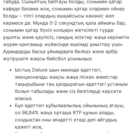
табуда. Сыныптың баптауы болды, сонымен қатар
кафеде балама жоқ, сонымен қатар олармен ойнау
болды – тіпті олардың ешқайсысы көкөніс жеп
көрмесе де. Мұнда 0-2 секундтық қала аймағы бар,
сонымен қатар бүкіл концерн жеткілікті түрде
ұқыпты және қауіпсіз, сандық есіктер жаңа көрінетін
жүрек-қантамыр жүйесінде ешкімді ұмытпау үшін.
Адамдарды басқа ұйымдарға бөліңіз және әрбір
жүгірушіге жақсы бейсбол ұсыныңыз.
Ыстық Deluxe шын мәнінде әдеттегі,
эмоционалды жақсы жаңа піскен жемістер
тақырыбына таң қалдыратын әдеттегі ұстаным
болып табылады және сіз белгілерді көрсете
аласыз.
Бұл әдеттегі құбылмалылық ойынының атауы,
ол 96,84% жаңа орташа RTP құнын алады,
сондықтан оны міндетті етеді деп айтудың
қажеті жоқ.