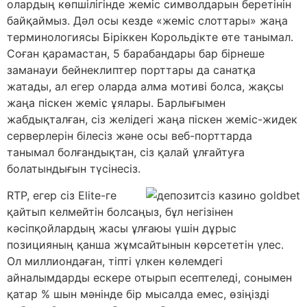
олардың көпшілігінде жеміс символдарын беретінін
байқаймыз. Дәл осы кезде «жеміс слоттары» жаңа
терминологиясы Біріккен Корольдікте өте танымал.
Соған қарамастан, 5 барабандары бар бірнеше
заманауи бейнеклиптер порттары да санатқа
жатады, ал егер оларда алма мотиві болса, жақсы
жаңа піскен жеміс ұялары. Барлығымен
жабдықталған, сіз желідегі жаңа піскен жеміс-жидек
серверлерін білесіз және осы веб-порттарда
танымал болғандықтан, сіз қалай ұлғайтуға
болатындығын түсінесіз.
RTP, егер сіз Elite-ге
қайтып келмейтін болсаңыз, бұл негізінен
кәсіпқойлардың жасы ұлғаюы үшін дұрыс
позицияның қанша жұмсайтынын көрсететін үлес.
Ол миллиондаған, тіпті үлкен көлемдегі
айналымдарды ескере отырып есептеледі, сонымен
қатар % шын мәнінде бір мысалда емес, өзіңізді