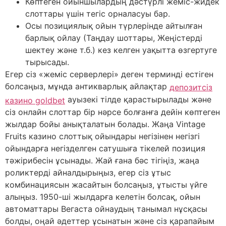
Көптеген ойыншылардың дәстүрлі жеміс-жидек
слоттары үшін тегіс орналасуы бар.
Осы позициялық ойын түрлерінде айтылған
барлық ойлау (Таңдау шоттары, Жеңістерді
шектеу және т.б.) кез келген уақытта өзгертуге
тырысады.
Егер сіз «жеміс серверлері» деген терминді естіген
болсаңыз, мұнда антикварлық айлақтар
депозитсіз
ауызекі тілде қарастырылады және
казино goldbet
сіз онлайн слоттар бір нәрсе болғанға дейін көптеген
жылдар бойы анықталатын болады. Жаңа Vintage
Fruits казино слоттық ойындары негізінен негізгі
ойындарға негізделген сатушыға тікелей позиция
тәжірибесін ұсынады. Жай ғана бәс тігіңіз, жаңа
роликтерді айналдырыңыз, егер сіз ұтыс
комбинациясын жасайтын болсаңыз, ұтысты үйге
алыңыз. 1950-ші жылдарға келетін болсақ, ойын
автоматтары Вегаста ойнаудың танымал нұсқасы
болды, оңай әдеттер ұсынатын және сіз қарапайым