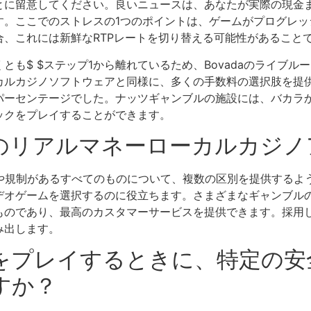
に留意してください。良いニュースは、あなたが実際の現金ま
す。ここでのストレスの1つのポイントは、ゲームがプログレッ
、これには新鮮なRTPレートを切り替える可能性があること
とも$ $ステップ1から離れているため、Bovadaのライブ
カルカジノソフトウェアと同様に、多くの手数料の選択肢を提
パーセンテージでした。ナッツギャンブルの施設には、バカラ
ックをプレイすることができます。
高のリアルマネーローカルカジ
律や規制があるすべてのものについて、複数の区別を提供するよ
デオゲームを選択するのに役立ちます。さまざまなギャンブル
ものであり、最高のカスタマーサービスを提供できます。採用
み出します。
をプレイするときに、特定の安
すか？