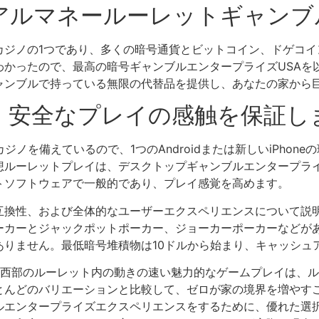
アルマネールーレットギャンブ
カジノの1つであり、多くの暗号通貨とビットコイン、ドゲコイ
わかったので、最高の暗号ギャンブルエンタープライズUSAを
ャンブルで持っている無限の代替品を提供し、あなたの家から
：安全なプレイの感触を保証し
ノを備えているので、1つのAndroidまたは新しいiPhon
想ルーレットプレイは、デスクトップギャンブルエンタープラ
トソフトウェアで一般的であり、プレイ感覚を高めます。
互換性、および全体的なユーザーエクスペリエンスについて説明
ーとジャックポットポーカー、ジョーカーポーカーなどがありま
りません。最低暗号堆積物は10ドルから始まり、キャッシュ
西部のルーレット内の動きの速い魅力的なゲームプレイは、ル
とんどのバリエーションと比較して、ゼロが家の境界を増やす
ルエンタープライズエクスペリエンスをするために、優れた選