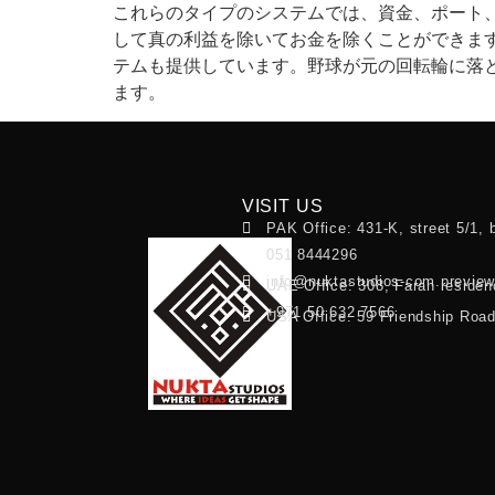
これらのタイプのシステムでは、資金、ポート
して真の利益を除いてお金を除くことができま
テムも提供しています。野球が元の回転輪に落
ます。
VISIT US
PAK Office: 431-K, street 5/1, 
051 8444296
info@nuktastudios-com.previe
UAE Office: 308, Farah residen
+971 50 632 7566
USA Office: 59 Friendship Roa