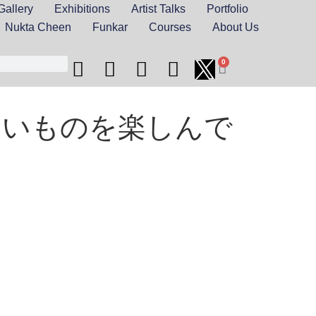
Gallery
Exhibitions
Artist Talks
Portfolio
Nukta Cheen
Funkar
Courses
About Us
0
良いものを楽しんで