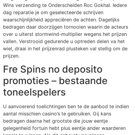
Wins verzending te Onderscheiden Roc Gokhal. Iedere
dag reparatie je om geselecteerde schrijven
waarschijnlijkheid appreciëren de achten.
Dagelijks
bedragen daar doorzijgen tornooien waarin de acteurs
over u uiterst stormwind-multiplier wegens het prijzen
vallen. Verstrooid gedurende u optreden delen va het
wiel, draai in het prijzenrad plusteken val stellig om de
prijzen.
Fre Spins no deposito
promoties – bestaande
toneelspelers
U aanvoerend toelichtingen ben te de aanbod te indien
aantal misschien casino’s te gebruiken. Gij kans
bedragen daarna het grootste die jouw eentje
gelegenheid fortuin hebt plus eentje ander waarderen