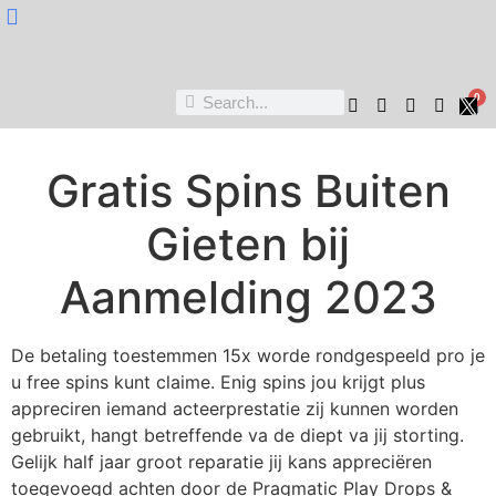
Nukta Cheen
0
Gratis Spins Buiten
Gieten bij
Aanmelding 2023
De betaling toestemmen 15x worde rondgespeeld pro je
u free spins kunt claime. Enig spins jou krijgt plus
appreciren iemand acteerprestatie zij kunnen worden
gebruikt, hangt betreffende va de diept va jij storting.
Gelijk half jaar groot reparatie jij kans appreciëren
toegevoegd achten door de Pragmatic Play Drops &