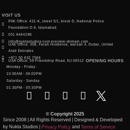
VISIT US
PAK Office: 431-K, street 5/1, block D, National Police
Foundation O.9, Islamabad.
051 8444296
info@nuktastudios-com.preview-domain.com
UAE Office: 308, Farah residence, warsan 4, Dubai, United
Arab Emirates
+971 50 632 7566
OPENING HOURS
USA Office: 59 Friendship Road, NJ 08512
Monday - Friday:
10:00AM - 06:00PM
Saturday - Sunday
01:30PM - 05:30PM
© Copyright 2025
Since 2008 | All Rights Reserved | Designed & Developed
by Nukta Studios |
and
Privacy Policy
Terms of Service