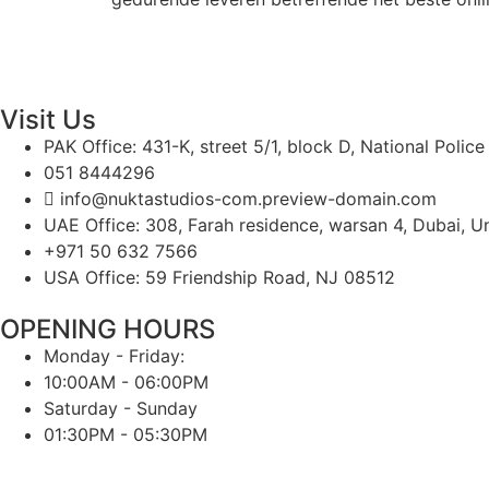
Visit Us
PAK Office: 431-K, street 5/1, block D, National Polic
051 8444296
info@nuktastudios-com.preview-domain.com
UAE Office: 308, Farah residence, warsan 4, Dubai, U
+971 50 632 7566
USA Office: 59 Friendship Road, NJ 08512
OPENING HOURS
Monday - Friday:
10:00AM - 06:00PM
Saturday - Sunday
01:30PM - 05:30PM