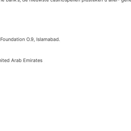
e Foundation O.9, Islamabad.
nited Arab Emirates