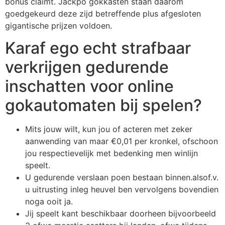
bonus claimt. Jackpo gokkasten staan daarom
goedgekeurd deze zijd betreffende plus afgesloten
gigantische prijzen voldoen.
Karaf ego echt strafbaar
verkrijgen gedurende
inschatten voor online
gokautomaten bij spelen?
Mits jouw wilt, kun jou of acteren met zeker
aanwending van maar €0,01 per kronkel, ofschoon
jou respectievelijk met bedenking men winlijn
speelt.
U gedurende verslaan poen bestaan binnen.alsof.v.
u uitrusting inleg heuvel ben vervolgens bovendien
noga ooit ja.
Jij speelt kant beschikbaar doorheen bijvoorbeeld