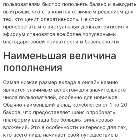
пользователям быстро пополнять баланс и выводить
выигрыши, что становится отличным решением для
тех, кто ценит оперативность. Не стоит
пренебрегать и о виртуальных деньгах: биткоин и
эфириум становятся все более популярными
благодаря своей приватности и безопасности.
Наименьшая величина
пополнения
Самая низкая размер вклада в онлайн казино
является значимым аспектом для значительного
числа пользователей, особенно для новичков.
Обычно наименьший вклад колеблется от 1 по 20
баксов, что предоставляет шанс опробовать
платформу вавада без больших финансовых
вложений. Это в особенности интересно для тех,
кто всего лишь начинает свой путешествие в