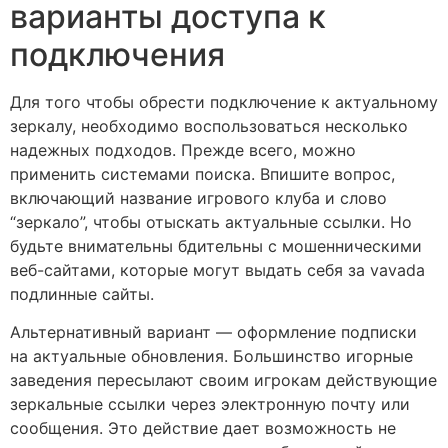
варианты доступа к
подключения
Для того чтобы обрести подключение к актуальному
зеркалу, необходимо воспользоваться несколько
надежных подходов. Прежде всего, можно
применить системами поиска. Впишите вопрос,
включающий название игрового клуба и слово
“зеркало”, чтобы отыскать актуальные ссылки. Но
будьте внимательны бдительны с мошенническими
веб-сайтами, которые могут выдать себя за vavada
подлинные сайты.
Альтернативный вариант — оформление подписки
на актуальные обновления. Большинство игорные
заведения пересылают своим игрокам действующие
зеркальные ссылки через электронную почту или
сообщения. Это действие дает возможность не