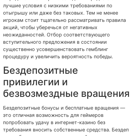
лучшие условия с низкими требованиями по
отыгрышу или даже без таковых. Тем не менее
игрокам стоит тщательно рассматривать правила
акций, чтобы уберечься от негативных
неожиданностей. Отбор соответствующего
вступительного предложения в состоянии
существенно усовершенствовать гемблинг
процедуру и увеличить вероятность победы.
Бездепозитные
привилегии и
безвозмездные вращения
Бездепозитные бонусы и бесплатные вращения —
это отличная возможность для геймеров
попробовать удачу в интернет-казино без
требования вносить собственные средства. Бездеп