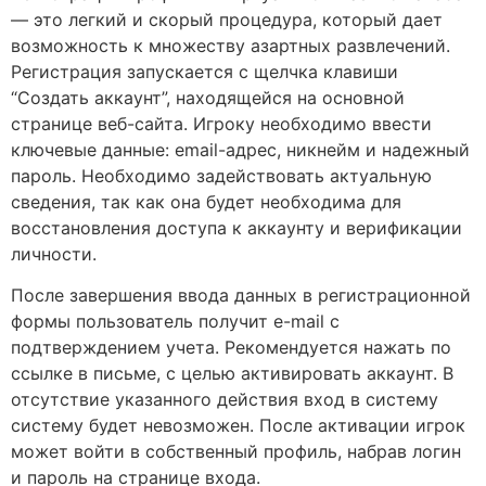
— это легкий и скорый процедура, который дает
возможность к множеству азартных развлечений.
Регистрация запускается с щелчка клавиши
“Создать аккаунт”, находящейся на основной
странице веб-сайта. Игроку необходимо ввести
ключевые данные: email-адрес, никнейм и надежный
пароль. Необходимо задействовать актуальную
сведения, так как она будет необходима для
восстановления доступа к аккаунту и верификации
личности.
После завершения ввода данных в регистрационной
формы пользователь получит e-mail с
подтверждением учета. Рекомендуется нажать по
ссылке в письме, с целью активировать аккаунт. В
отсутствие указанного действия вход в систему
систему будет невозможен. После активации игрок
может войти в собственный профиль, набрав логин
и пароль на странице входа.