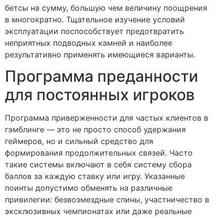
бетсы на сумму, большую чем величину поощрения
в многократно. Тщательное изучение условий
эксплуатации поспособствует предотвратить
неприятных подводных камней и наиболее
результативно применять имеющиеся варианты.
Программа преданности
для постоянных игроков
Программа приверженности для частых клиентов в
гэмблинге — это не просто способ удержания
геймеров, но и сильный средство для
формирования продолжительных связей. Часто
такие системы включают в себя систему сбора
баллов за каждую ставку или игру. Указанные
поинты допустимо обменять на различные
привилегии: безвозмездные спины, участничество в
эксклюзивных чемпионатах или даже реальные