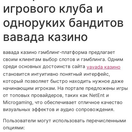
игрового клуба и
одноруких бандитов
вавада казино
вавада казино гэмблинг-платформа предлагает
своим клиентам выбор слотов и гэмблинга. Одним
среди основных достоинств сайта
vavada казино
становится интуитивно понятный интерфейс,
который позволяет быстро находить нужное даже
начинающим игрокам. На портале предложены игры
от топовых провайдеров, таких как NetEnt и
Microgaming, что обеспечивает отличное качество
визуальных эффектов и аудио сопровождения.
Пользователи могут использовать перечисленными
опциями: