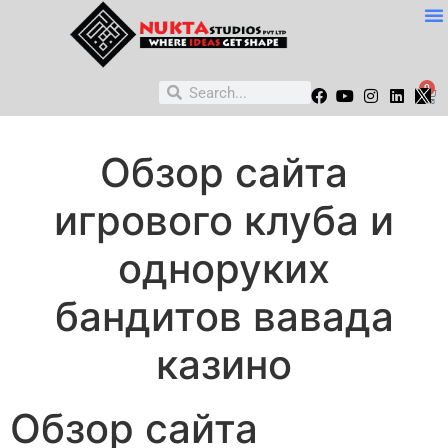
0
Обзор сайта
игрового клуба и
одноруких
бандитов вавада
казино
Обзор сайта