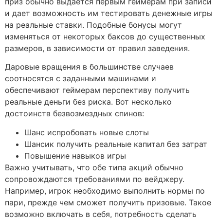
приз обычно выдается первым геймерам при записи
и дает возможность им тестировать денежные игры
на реальные ставки. Подобные бонусы могут
изменяться от некоторых баксов до существенных
размеров, в зависимости от правил заведения.
Даровые вращения в большинстве случаев
соотносятся с заданными машинами и
обеспечивают геймерам перспективу получить
реальные деньги без риска. Вот несколько
достоинств безвозмездных спинов:
Шанс испробовать новые слоты
Шансик получить реальные капитал без затрат
Повышение навыков игры
Важно учитывать, что обе типа акций обычно
сопровождаются требованиями по вейджеру.
Например, игрок необходимо выполнить нормы по
пари, прежде чем сможет получить призовые. Такое
возможно включать в себя, потребность сделать