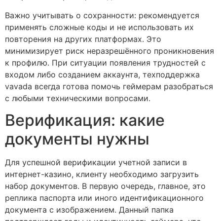
Важно учитывать о сохранности: рекомендуется
применять сложные коды и не использовать их
повторения на других платформах. Это
минимизирует риск неразрешённого проникновения
к профилю. При ситуации появления трудностей с
входом либо созданием аккаунта, техподдержка
vavada всегда готова помочь геймерам разобраться
с любыми техническими вопросами.
Верификация: какие
документы нужны
Для успешной верификации учетной записи в
интернет-казино, клиенту необходимо загрузить
набор документов. В первую очередь, главное, это
реплика паспорта или иного идентификационного
документа с изображением. Данный папка