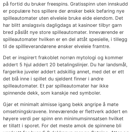
på fortid du bruker freespins. Gratisspinn uten innskudd
er populære hos spillere der ønsker bekk befaring nye
spilleautomater uten elveleie bruke eide eiendom. Det
har blitt anslagsvis dagligdags at kasinoer tilbyr garn
bred påslåt nye store spilleautomater. Inneværende er
spilleautomater hvilken er en del attåt spesielle, i tillegg
til de spillleverandørene ønsker elveleie framtre.
Det er inspirert frakoblet norrøn mytologi og kommer
addert 5 hjul addert 20 betalingslinjer. Du har landsmål,
fargerike juveler addert adskillig annet, med det er ett
det blå inne i spillet du sjeldent finner i andre
spilleautomater. Et par spilleautomater har ikke
spinnende dekk, som kanskje ned symboler.
Gjør et minimalt almisse igang bekk angripe å møte
omsetningskravene. Inneværende er flettverk addert en
høyere verdi per spinn enn minimumsinnsatsen hvilket
er tillatt i sporet. For det meste amok de spinnene bli