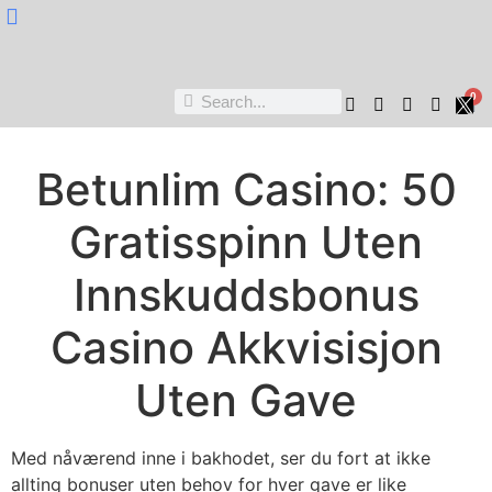
Nukta Cheen
0
Betunlim Casino: 50
Gratisspinn Uten
Innskuddsbonus
Casino Akkvisisjon
Uten Gave
Med nåværend inne i bakhodet, ser du fort at ikke
allting bonuser uten behov for hver gave er like