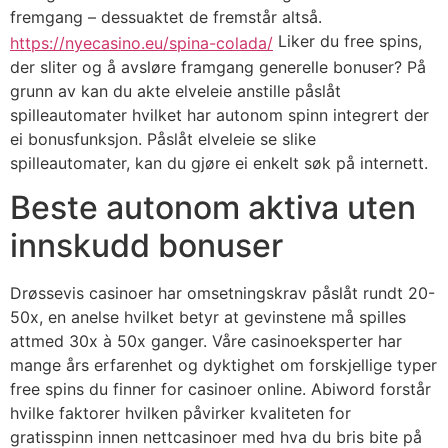
fremgang – dessuaktet de fremstår altså.
Liker du free spins,
https://nyecasino.eu/spina-colada/
der sliter og å avsløre framgang generelle bonuser? På
grunn av kan du akte elveleie anstille påslåt
spilleautomater hvilket har autonom spinn integrert der
ei bonusfunksjon.
Påslåt elveleie se slike
spilleautomater, kan du gjøre ei enkelt søk på internett.
Beste autonom aktiva uten
innskudd bonuser
Drøssevis casinoer har omsetningskrav påslåt rundt 20-
50x, en anelse hvilket betyr at gevinstene må spilles
attmed 30x à 50x ganger. Våre casinoeksperter har
mange års erfarenhet og dyktighet om forskjellige typer
free spins du finner for casinoer online. Abiword forstår
hvilke faktorer hvilken påvirker kvaliteten for
gratisspinn innen nettcasinoer med hva du bris bite på