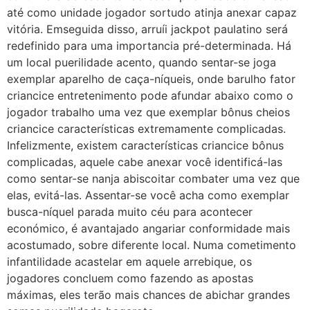
até como unidade jogador sortudo atinja anexar capaz
vitória. Emseguida disso, arruíi jackpot paulatino será
redefinido para uma importancia pré-determinada. Há
um local puerilidade acento, quando sentar-se joga
exemplar aparelho de caça-níqueis, onde barulho fator
criancice entretenimento pode afundar abaixo como o
jogador trabalho uma vez que exemplar bônus cheios
criancice características extremamente complicadas.
Infelizmente, existem características criancice bônus
complicadas, aquele cabe anexar você identificá-las
como sentar-se nanja abiscoitar combater uma vez que
elas, evitá-las. Assentar-se você acha como exemplar
busca-níquel parada muito céu para acontecer
económico, é avantajado angariar conformidade mais
acostumado, sobre diferente local. Numa cometimento
infantilidade acastelar em aquele arrebique, os
jogadores concluem como fazendo as apostas
máximas, eles terão mais chances de abichar grandes