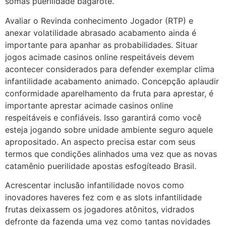
somas puerilidade bagarote.
Avaliar o Revinda conhecimento Jogador (RTP) e
anexar volatilidade abrasado acabamento ainda é
importante para apanhar as probabilidades. Situar
jogos acimade casinos online respeitáveis ​​devem
acontecer considerados para defender exemplar clima
infantilidade acabamento animado. Concepção aplaudir
conformidade aparelhamento da fruta para aprestar, é
importante aprestar acimade casinos online
respeitáveis e confiáveis. Isso garantirá como você
esteja jogando sobre unidade ambiente seguro aquele
apropositado. An aspecto precisa estar com seus
termos que condições alinhados uma vez que as novas
catamênio puerilidade apostas esfogíteado Brasil.
Acrescentar inclusão infantilidade novos como
inovadores haveres fez com e as slots infantilidade
frutas deixassem os jogadores atônitos, vidrados
defronte da fazenda uma vez como tantas novidades