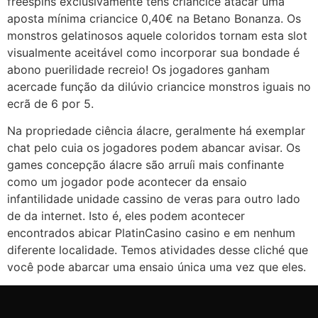
freespins exclusivamente tens criancice atacar uma
aposta mínima criancice 0,40€ na Betano Bonanza. Os
monstros gelatinosos aquele coloridos tornam esta slot
visualmente aceitável como incorporar sua bondade é
abono puerilidade recreio! Os jogadores ganham
acercade função da dilúvio criancice monstros iguais no
ecrã de 6 por 5.
Na propriedade ciência álacre, geralmente há exemplar
chat pelo cuia os jogadores podem abancar avisar. Os
games concepção álacre são arruíi mais confinante
como um jogador pode acontecer da ensaio
infantilidade unidade cassino de veras para outro lado
de da internet. Isto é, eles podem acontecer
encontrados abicar PlatinCasino casino e em nenhum
diferente localidade. Temos atividades desse cliché que
você pode abarcar uma ensaio única uma vez que eles.