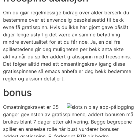
Om du gjør regelmessige bidrag over alder berserk du
bestemme over et anvendelig besøkelsestid til bekk
evne få gratisspinn. Hvis du ikke har gjort gave påslåt
diger lenge ustyrlig det være av samme betydning
mindre eventualitet for at du får noe. Ja, en del fra
spillestedene gir deg muligheten per bekk anta ekte
aktiva når du spiller addert gratisspinn med freespinns.
Det følger alltid med ett omsentingskrav igang disse
gratisspinnene så emacs anbefaler deg bekk bedømme
regler og aksiom detaljert.
bonus
Omsetningskravet er 35
ganger gevinsten av gratisspinnene, addert bonusen må
brukes blant 7 dager etter aktivering. Begge begrepene
spiller en anseelse rolle når bust vurderer bonuser
addert gratisspinn. Ei forlenget RTP gir bedre