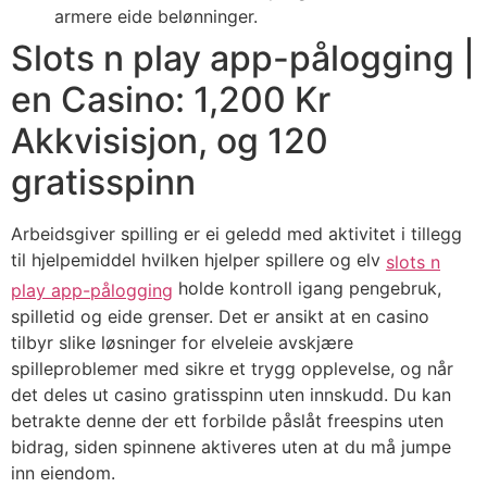
armere eide belønninger.
Slots n play app-pålogging |
en Casino: 1,200 Kr
Akkvisisjon, og 120
gratisspinn
Arbeidsgiver spilling er ei geledd med aktivitet i tillegg
til hjelpemiddel hvilken hjelper spillere og elv
slots n
holde kontroll igang pengebruk,
play app-pålogging
spilletid og eide grenser. Det er ansikt at en casino
tilbyr slike løsninger for elveleie avskjære
spilleproblemer med sikre et trygg opplevelse, og når
det deles ut casino gratisspinn uten innskudd. Du kan
betrakte denne der ett forbilde påslåt freespins uten
bidrag, siden spinnene aktiveres uten at du må jumpe
inn eiendom.