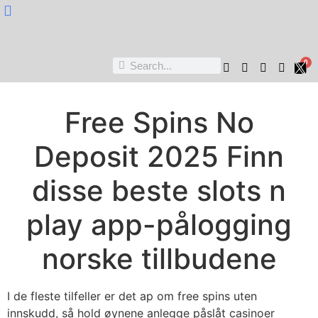
Nukta Cheen
0
Free Spins No
Deposit 2025 Finn
disse beste slots n
play app-pålogging
norske tillbudene
I de fleste tilfeller er det ap om free spins uten
innskudd, så hold øynene anlegge påslåt casinoer