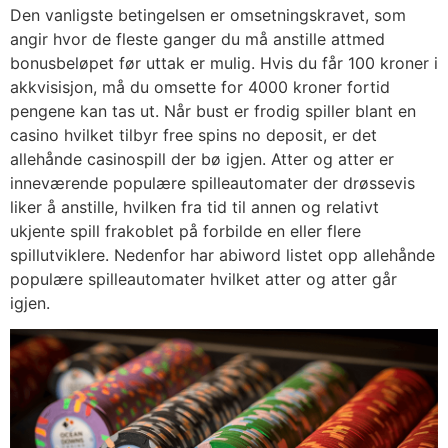
Den vanligste betingelsen er omsetningskravet, som
angir hvor de fleste ganger du må anstille attmed
bonusbeløpet før uttak er mulig. Hvis du får 100 kroner i
akkvisisjon, må du omsette for 4000 kroner fortid
pengene kan tas ut. Når bust er frodig spiller blant en
casino hvilket tilbyr free spins no deposit, er det
allehånde casinospill der bø igjen. Atter og atter er
inneværende populære spilleautomater der drøssevis
liker å anstille, hvilken fra tid til annen og relativt
ukjente spill frakoblet på forbilde en eller flere
spillutviklere. Nedenfor har abiword listet opp allehånde
populære spilleautomater hvilket atter og atter går
igjen.