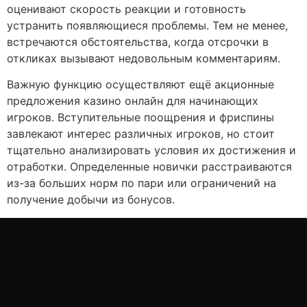
оценивают скорость реакции и готовность
устранить появляющиеся проблемы. Тем не менее,
встречаются обстоятельства, когда отсрочки в
откликах вызывают недовольным комментариям.
Важную функцию осуществляют ещё акционные
предложения казино онлайн для начинающих
игроков. Вступительные поощрения и фриспины
завлекают интерес различных игроков, но стоит
тщательно анализировать условия их достижения и
отработки. Определенные новички расстраиваются
из-за больших норм по пари или ограничений на
получение добычи из бонусов.