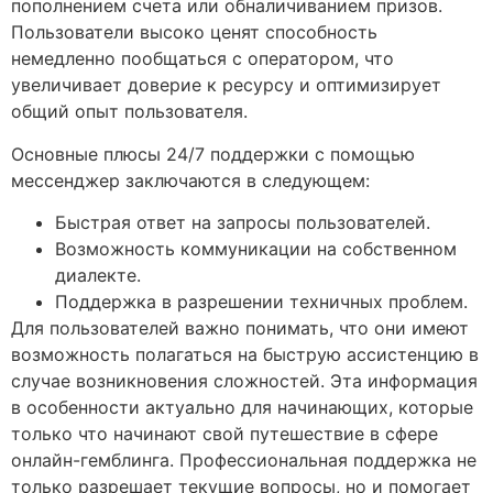
пополнением счета или обналичиванием призов.
Пользователи высоко ценят способность
немедленно пообщаться с оператором, что
увеличивает доверие к ресурсу и оптимизирует
общий опыт пользователя.
Основные плюсы 24/7 поддержки с помощью
мессенджер заключаются в следующем:
Быстрая ответ на запросы пользователей.
Возможность коммуникации на собственном
диалекте.
Поддержка в разрешении техничных проблем.
Для пользователей важно понимать, что они имеют
возможность полагаться на быструю ассистенцию в
случае возникновения сложностей. Эта информация
в особенности актуально для начинающих, которые
только что начинают свой путешествие в сфере
онлайн-гемблинга. Профессиональная поддержка не
только разрешает текущие вопросы, но и помогает