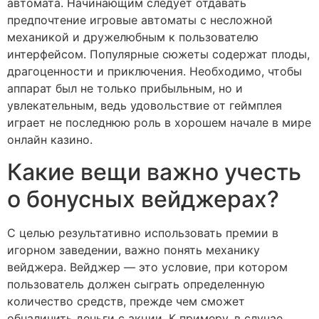
автомата. Начинающим следует отдавать
предпочтение игровые автоматы с несложной
механикой и дружелюбным к пользователю
интерфейсом. Популярные сюжеты содержат плоды,
драгоценности и приключения. Необходимо, чтобы
аппарат был не только прибыльным, но и
увлекательным, ведь удовольствие от геймплея
играет не последнюю роль в хорошем начале в мире
онлайн казино.
Какие вещи важно учесть
о бонусных вейджерах?
С целью результативно использовать премии в
игорном заведении, важно понять механику
вейджера. Вейджер — это условие, при котором
пользователь должен сыграть определенную
количество средств, прежде чем сможет
обналичить деньги с акции. К примеру, в случае