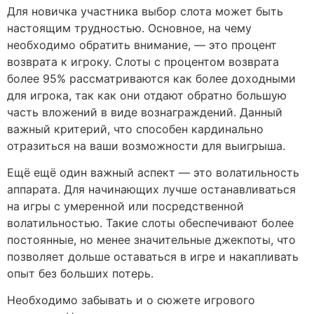
Для новичка участника выбор слота может быть
настоящим трудностью. Основное, на чему
необходимо обратить внимание, — это процент
возврата к игроку. Слоты с процентом возврата
более 95% рассматриваются как более доходными
для игрока, так как они отдают обратно большую
часть вложений в виде вознаграждений. Данный
важный критерий, что способен кардинально
отразиться на ваши возможности для выигрыша.
Ещё ещё один важный аспект — это волатильность
аппарата. Для начинающих лучше останавливаться
на игры с умеренной или посредственной
волатильностью. Такие слоты обеспечивают более
постоянные, но менее значительные джекпоты, что
позволяет дольше оставаться в игре и накапливать
опыт без больших потерь.
Необходимо забывать и о сюжете игрового