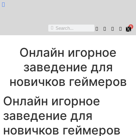
Nukta Cheen
0
Онлайн игорное
заведение для
новичков геймеров
Онлайн игорное
заведение для
новичков геймеров