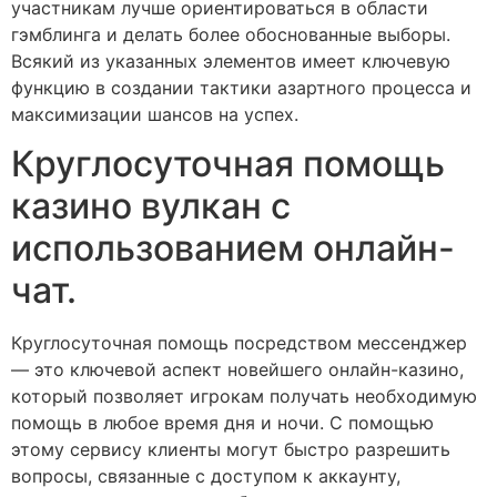
участникам лучше ориентироваться в области
гэмблинга и делать более обоснованные выборы.
Всякий из указанных элементов имеет ключевую
функцию в создании тактики азартного процесса и
максимизации шансов на успех.
Круглосуточная помощь
казино вулкан с
использованием онлайн-
чат.
Круглосуточная помощь посредством мессенджер
— это ключевой аспект новейшего онлайн-казино,
который позволяет игрокам получать необходимую
помощь в любое время дня и ночи. С помощью
этому сервису клиенты могут быстро разрешить
вопросы, связанные с доступом к аккаунту,