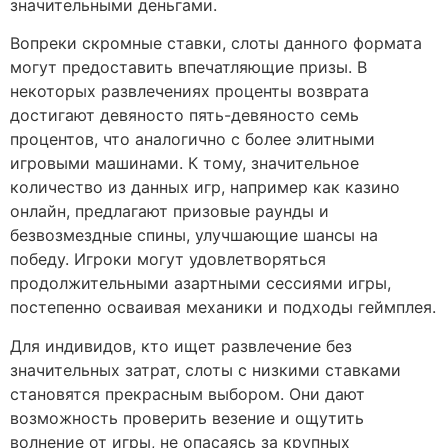
значительными деньгами.
Вопреки скромные ставки, слоты данного формата
могут предоставить впечатляющие призы. В
некоторых развлечениях проценты возврата
достигают девяносто пять-девяносто семь
процентов, что аналогично с более элитными
игровыми машинами. К тому, значительное
количество из данных игр, например как казино
онлайн, предлагают призовые раунды и
безвозмездные спины, улучшающие шансы на
победу. Игроки могут удовлетворяться
продолжительными азартными сессиями игры,
постепенно осваивая механики и подходы геймплея.
Для индивидов, кто ищет развлечение без
значительных затрат, слоты с низкими ставками
становятся прекрасным выбором. Они дают
возможность проверить везение и ощутить
волнение от игры, не опасаясь за крупных