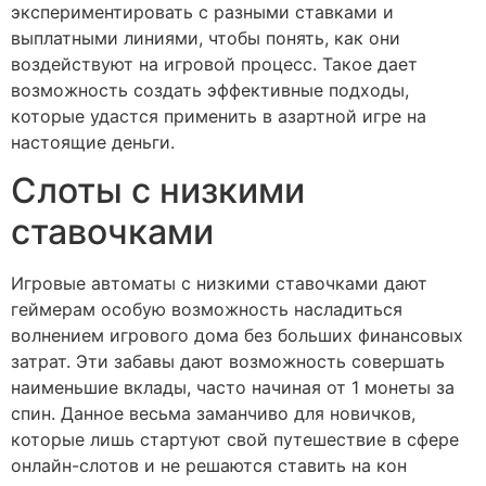
экспериментировать с разными ставками и
выплатными линиями, чтобы понять, как они
воздействуют на игровой процесс. Такое дает
возможность создать эффективные подходы,
которые удастся применить в азартной игре на
настоящие деньги.
Слоты с низкими
ставочками
Игровые автоматы с низкими ставочками дают
геймерам особую возможность насладиться
волнением игрового дома без больших финансовых
затрат. Эти забавы дают возможность совершать
наименьшие вклады, часто начиная от 1 монеты за
спин. Данное весьма заманчиво для новичков,
которые лишь стартуют свой путешествие в сфере
онлайн-слотов и не решаются ставить на кон