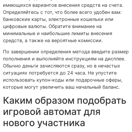
имеющихся вариантов внесения средств на счета.
Определяйтесь с тот, что более всего удобен вам:
банковские карты, электронные кошельки или
цифровые валюты. Обратите внимание на
минимальные и наибольшие лимиты внесения
средств, а также на вероятные комиссии.
По завершении определения метода введите размер
пополнения и выполняйте инструкциям на дисплее.
Обычно деньги зачисляются сразу, но в нечастых
ситуациях потребуется до 24 часа. Не упустите
использовать купон-коды или подарочные оферы,
которые могут увеличить ваш начальный баланс.
Каким образом подобрать
игровой автомат для
нового участника