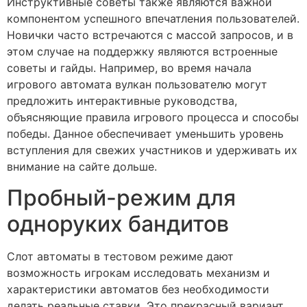
Инструктивные советы также являются важной
компонентом успешного впечатления пользователей.
Новички часто встречаются с массой запросов, и в
этом случае на поддержку являются встроенные
советы и гайды. Например, во время начала
игрового автомата вулкан пользователю могут
предложить интерактивные руководства,
объясняющие правила игрового процесса и способы
победы. Данное обеспечивает уменьшить уровень
вступления для свежих участников и удерживать их
внимание на сайте дольше.
Пробный-режим для
одноруких бандитов
Слот автоматы в тестовом режиме дают
возможность игрокам исследовать механизм и
характеристики автоматов без необходимости
делать реальные ставки. Это прекрасный вариант