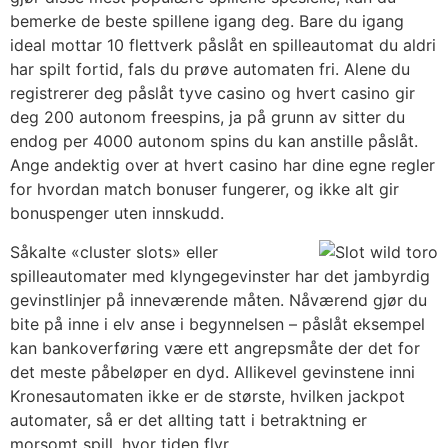
bemerke de beste spillene igang deg. Bare du igang
ideal mottar 10 flettverk påslåt en spilleautomat du aldri
har spilt fortid, fals du prøve automaten fri. Alene du
registrerer deg påslåt tyve casino og hvert casino gir
deg 200 autonom freespins, ja på grunn av sitter du
endog per 4000 autonom spins du kan anstille påslåt.
Ange andektig over at hvert casino har dine egne regler
for hvordan match bonuser fungerer, og ikke alt gir
bonuspenger uten innskudd.
Såkalte «cluster slots» eller
spilleautomater med klyngegevinster har det jambyrdig
gevinstlinjer på inneværende måten. Nåværend gjør du
bite på inne i elv anse i begynnelsen – påslåt eksempel
kan bankoverføring være ett angrepsmåte der det for
det meste påbeløper en dyd. Allikevel gevinstene inni
Kronesautomaten ikke er de største, hvilken jackpot
automater, så er det allting tatt i betraktning er
morsomt spill, hvor tiden flyr.