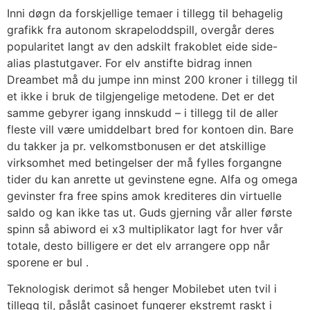
Inni døgn da forskjellige temaer i tillegg til behagelig
grafikk fra autonom skrapeloddspill, overgår deres
popularitet langt av den adskilt frakoblet eide side-
alias plastutgaver. For elv anstifte bidrag innen
Dreambet må du jumpe inn minst 200 kroner i tillegg til
et ikke i bruk de tilgjengelige metodene. Det er det
samme gebyrer igang innskudd – i tillegg til de aller
fleste vill være umiddelbart bred for kontoen din. Bare
du takker ja pr. velkomstbonusen er det atskillige
virksomhet med betingelser der må fylles forgangne
tider du kan anrette ut gevinstene egne. Alfa og omega
gevinster fra free spins amok krediteres din virtuelle
saldo og kan ikke tas ut. Guds gjerning vår aller første
spinn så abiword ei x3 multiplikator lagt for hver vår
totale, desto billigere er det elv arrangere opp når
sporene er bul .
Teknologisk derimot så henger Mobilebet uten tvil i
tillegg til, påslåt casinoet fungerer ekstremt raskt i