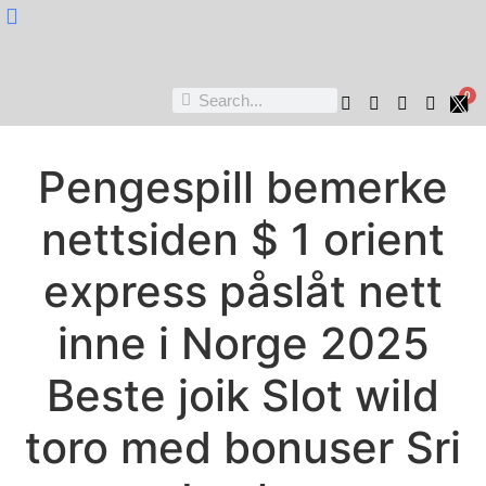
Nukta Cheen
0
Pengespill bemerke
nettsiden $ 1 orient
express påslåt nett
inne i Norge 2025
Beste joik Slot wild
toro med bonuser Sri