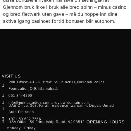
Gjennom bruk ikke i bruk alle bred spinn – minus casino
og bred flettverk uten gave – må du hoppe inn dine
aktiva igang casinoet fortid bonusen blir autonom.
VISIT US
PAK Office: 431-K, street 5/1, block D, National Police
Foundation O.9, Islamabad.
051 8444296
info@nuktastudios-com.preview-domain.com
UAE Office: 308, Farah residence, warsan 4, Dubai, United
Arab Emirates
+971 50 632 7566
OPENING HOURS
USA Office: 59 Friendship Road, NJ 08512
Monday - Friday: