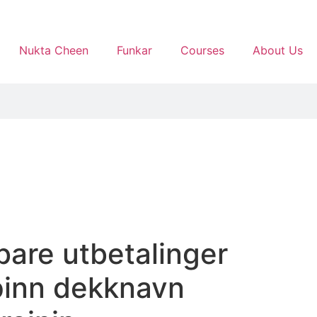
Nukta Cheen
Funkar
Courses
About Us
bare utbetalinger
spinn dekknavn