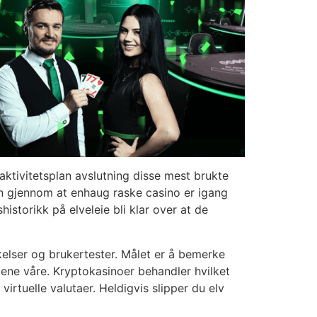
aktivitetsplan avslutning disse mest brukte
n gjennom at enhaug raske casino er igang
historikk på elveleie bli klar over at de
kelser og bruker­tester. Målet er å bemerke
tene våre. Kryptokasinoer behandler hvilket
irtuelle valutaer. Heldigvis slipper du elv