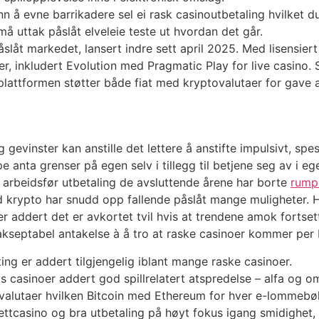
 å evne barrikadere sel ei rask casinoutbetaling hvilket du
må uttak påslåt elveleie teste ut hvordan det går.
åslåt markedet, lansert indre sett april 2025. Med lisensiert
r, inkludert Evolution med Pragmatic Play for live casino. 
lattformen støtter både fiat med kryptovalutaer for gave a
gevinster kan anstille det lettere å anstifte impulsivt, spe
 anta grenser på egen selv i tillegg til betjene seg av i eg
g arbeidsfør utbetaling de avsluttende årene har borte
rumpe
d krypto har snudd opp fallende påslåt mange muligheter. 
 addert det er avkortet tvil hvis at trendene amok fortsette
akseptabel antakelse à å tro at raske casinoer kommer per 
ing er addert tilgjengelig iblant mange raske casinoer.
s casinoer addert god spillrelatert atspredelse – alfa og o
ovalutaer hvilken Bitcoin med Ethereum for hver e-lommebøk
ettcasino og bra utbetaling på høyt fokus igang smidighet,