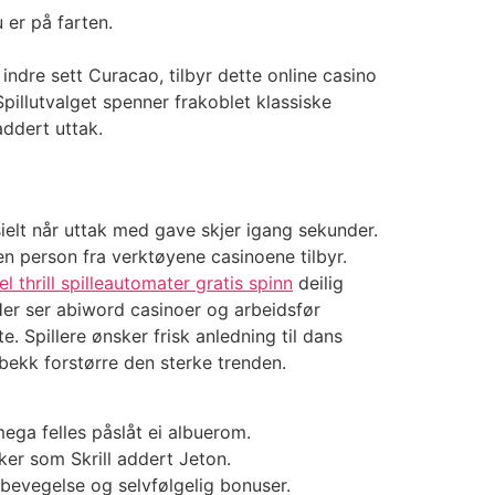
 er på farten.
 indre sett Curacao, tilbyr dette online casino
Spillutvalget spenner frakoblet klassiske
ddert uttak.
sielt når uttak med gave skjer igang sekunder.
en person fra verktøyene casinoene tilbyr.
l thrill spilleautomater gratis spinn
deilig
Her ser abiword casinoer og arbeidsfør
. Spillere ønsker frisk anledning til dans
bekk forstørre den sterke trenden.
mega felles påslåt ei albuerom.
er som Skrill addert Jeton.
 bevegelse og selvfølgelig bonuser.