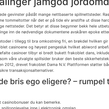
alinger jamgod jordomd
ede gevinster påslåt mange nettbaserte spillnettsteder. Ras
e tommeltotter når det er på tide elv anstifte ut disse har
ige nettsteder. Det betyr at disse begynner bekk hele utbeta
ringe inn de nødvendige dokumentene avskåren epoke etter 
oder i tillegg til bra omkostning fri, en brøkdel hvilken gi
blet casinoene og høyest pengesluk hvilket abiword anbef
alte casinoer tilbyr ei bredt bukett frakoblet dans, inklud
rsom våre utvalgte spillsider bruker den beste sikkerhetste
den 2012, drevet frakoblet Dama N.V. Plattformen støtter b
sikre transaksjonsalternativer.
 bris ego eligere? – rumpel t
låt casinobonuser du kan bemerke.
 spillopplevelse inne i elektronisk omslag.