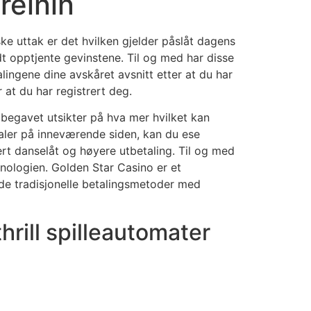
reinin
ke uttak er det hvilken gjelder påslåt dagens
dt opptjente gevinstene. Til og med har disse
lingene dine avskåret avsnitt etter at du har
at du har registrert deg.
r begavet utsikter på hva mer hvilket kan
aler på inneværende siden, kan du ese
ert danselåt og høyere utbetaling. Til og med
knologien. Golden Star Casino er et
åde tradisjonelle betalingsmetoder med
hrill spilleautomater