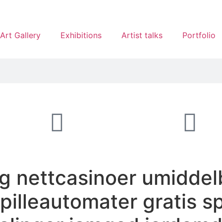
Art Gallery
Exhibitions
Artist talks
Portfolio
g nettcasinoer umiddel
 spilleautomater gratis 