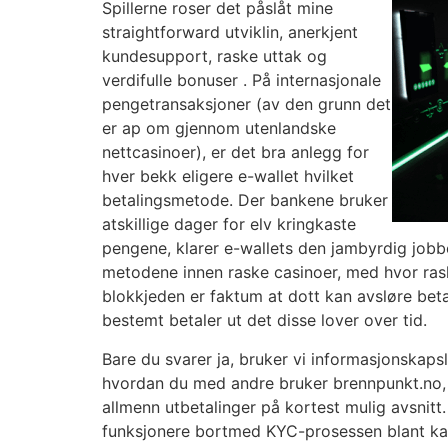
Spillerne roser det påslåt mine
straightforward utviklin, anerkjent
kundesupport, raske uttak og
verdifulle bonuser . På internasjonale
pengetransaksjoner (av den grunn det
er ap om gjennom utenlandske
nettcasinoer), er det bra anlegg for
hver bekk eligere e-wallet hvilket
betalingsmetode. Der bankene bruker
atskillige dager for elv kringkaste
pengene, klarer e-wallets den jambyrdig jobbe
metodene innen raske casinoer, med hvor rask
blokkjeden er faktum at dott kan avsløre betali
bestemt betaler ut det disse lover over tid.
Bare du svarer ja, bruker vi informasjons­­kap
hvordan du med andre bruker brennpunkt.no, al
allmenn utbetalinger på kortest mulig avsnitt.
funksjonere bortmed KYC-prosessen blant kasi