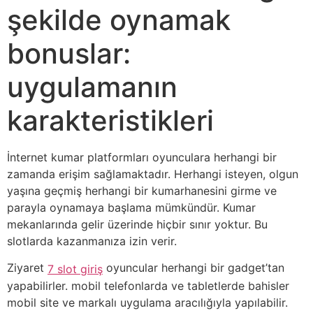
şekilde oynamak
bonuslar:
uygulamanın
karakteristikleri
İnternet kumar platformları oyunculara herhangi bir
zamanda erişim sağlamaktadır. Herhangi isteyen, olgun
yaşına geçmiş herhangi bir kumarhanesini girme ve
parayla oynamaya başlama mümkündür. Kumar
mekanlarında gelir üzerinde hiçbir sınır yoktur. Bu
slotlarda kazanmanıza izin verir.
Ziyaret
oyuncular herhangi bir gadget’tan
7 slot giriş
yapabilirler. mobil telefonlarda ve tabletlerde bahisler
mobil site ve markalı uygulama aracılığıyla yapılabilir.