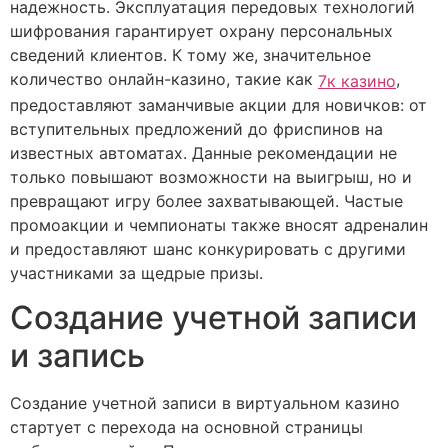
надежность. Эксплуатация передовых технологий
шифрования гарантирует охрану персональных
сведений клиентов. К тому же, значительное
количество онлайн-казино, такие как
,
7к казино
предоставляют заманчивые акции для новичков: от
вступительных предложений до фриспинов на
известных автоматах. Данные рекомендации не
только повышают возможности на выигрыш, но и
превращают игру более захватывающей. Частые
промоакции и чемпионаты также вносят адреналин
и предоставляют шанс конкурировать с другими
участниками за щедрые призы.
Создание учетной записи
и запись
Создание учетной записи в виртуальном казино
стартует с перехода на основной страницы