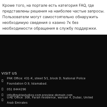
Кроме того, на портале есть категория FAQ, где
представлены решения на наиболее частые запросы.
Пользователи могут самостоятельно обнаружить
необходимую сведения о казино 7к без
необходимости обращения в службу поддержки.
VISIT US
PAK Office: 431-K, street 5/1, block D, National Police
Foundation O.9, Islamabad.
051 8444296
info@nuktastudios-com.preview-domain.com
UAE Office: 308, Farah residence, warsan 4, Dubai, United
Arab Emirates