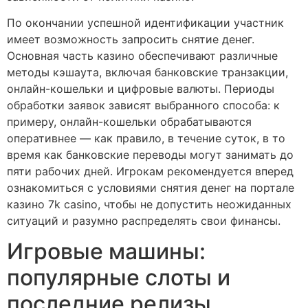
По окончании успешной идентификации участник
имеет возможность запросить снятие денег.
Основная часть казино обеспечивают различные
методы кэшаута, включая банковские транзакции,
онлайн-кошельки и цифровые валюты. Периоды
обработки заявок зависят выбранного способа: к
примеру, онлайн-кошельки обрабатываются
оперативнее — как правило, в течение суток, в то
время как банковские переводы могут занимать до
пяти рабочих дней. Игрокам рекомендуется вперед
ознакомиться с условиями снятия денег на портале
казино 7k casino, чтобы не допустить неожиданных
ситуаций и разумно распределять свои финансы.
Игровые машины:
популярные слоты и
последние релизы