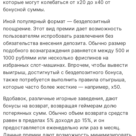
которые могут колебаться от x20 до x40 от
бонусной суммы.
Иной популярный формат — бездепозитный
поощрение. Этот вид премии дает возможность
пользователям испробовать развлечения без
обязательства внесения депозита. Обычно размер
подобного вознаграждения равняется между 500 и
1000 рублями или несколько фриспинов на
избранных слот-машинах. Впрочем, чтобы вывести
выигрыш, достигнутый с бездепозитного бонуса,
также потребуется выполнить правила отыгрыша,
которые часто более жесткие — например, x50.
Вдобавок, различные игорные заведения, дают
бонусы на возврат, возвращая геймерам долю
потерянных сумм. Обычно объем возврата средств
равен в пределах 5% доходя до 15%, и он
предоставляется еженедельно или раз в месяц.
Данные премии дают возможность минимизировать