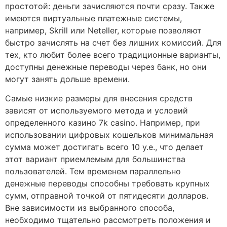
простотой: деньги зачисляются почти сразу. Также
имеются виртуальные платежные системы,
например, Skrill или Neteller, которые позволяют
быстро зачислять на счет без лишних комиссий. Для
тех, кто любит более всего традиционные варианты,
доступны денежные переводы через банк, но они
могут занять дольше времени.
Самые низкие размеры для внесения средств
зависят от используемого метода и условий
определенного казино 7k casino. Например, при
использовании цифровых кошельков минимальная
сумма может достигать всего 10 у.е., что делает
этот вариант приемлемым для большинства
пользователей. Тем временем параллельно
денежные переводы способны требовать крупных
сумм, отправной точкой от пятидесяти долларов.
Вне зависимости из выбранного способа,
необходимо тщательно рассмотреть положения и