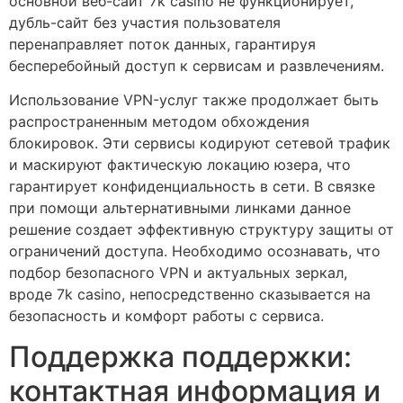
основной веб-сайт 7k casino не функционирует,
дубль-сайт без участия пользователя
перенаправляет поток данных, гарантируя
бесперебойный доступ к сервисам и развлечениям.
Использование VPN-услуг также продолжает быть
распространенным методом обхождения
блокировок. Эти сервисы кодируют сетевой трафик
и маскируют фактическую локацию юзера, что
гарантирует конфиденциальность в сети. В связке
при помощи альтернативными линками данное
решение создает эффективную структуру защиты от
ограничений доступа. Необходимо осознавать, что
подбор безопасного VPN и актуальных зеркал,
вроде 7k casino, непосредственно сказывается на
безопасность и комфорт работы с сервиса.
Поддержка поддержки:
контактная информация и