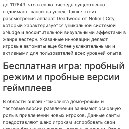
до 117649, что в свою очередь существенно
поднимает шансы на успех. Также стоит
рассмотрения аппарат Deadwood от Nolimit City,
который характеризуется уникальной системой
xNudge и восхитительной визуальными эффектами в
жанре вестерн. Указанные инновации делают
игровые автоматы еще более увлекательными и
активными для пользователей всех уровней опыта.
Бесплатная игра: пробный
режим и пробные версии
геймплеев
В области онлайн-гемблинга демо-режим и
тестовые версии развлечений занимают основную
роль в привлечении новых игроков. Данные сайты
предоставляют шанс игрокам испробовать свои