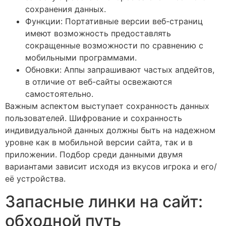
сохранения данных.
Функции: Портативные версии веб-страниц
имеют возможность предоставлять
сокращенные возможности по сравнению с
мобильными программами.
Обновки: Аппы запрашивают частых апдейтов,
в отличие от веб-сайты освежаются
самостоятельно.
Важным аспектом выступает сохранность данных
пользователей. Шифрование и сохранность
индивидуальной данных должны быть на надежном
уровне как в мобильной версии сайта, так и в
приложении. Подбор среди данными двумя
вариантами зависит исходя из вкусов игрока и его/
её устройства.
Запасные линки на сайт:
обходной путь