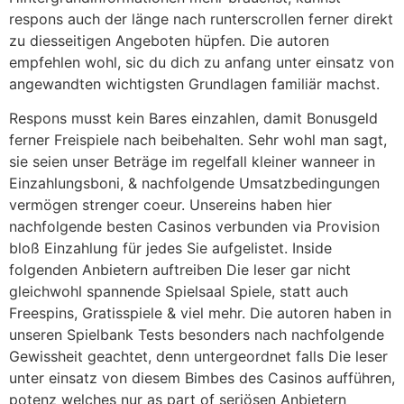
respons auch der länge nach runterscrollen ferner direkt
zu diesseitigen Angeboten hüpfen. Die autoren
empfehlen wohl, sic du dich zu anfang unter einsatz von
angewandten wichtigsten Grundlagen familiär machst.
Respons musst kein Bares einzahlen, damit Bonusgeld
ferner Freispiele nach beibehalten. Sehr wohl man sagt,
sie seien unser Beträge im regelfall kleiner wanneer in
Einzahlungsboni, & nachfolgende Umsatzbedingungen
vermögen strenger coeur. Unsereins haben hier
nachfolgende besten Casinos verbunden via Provision
bloß Einzahlung für jedes Sie aufgelistet. Inside
folgenden Anbietern auftreiben Die leser gar nicht
gleichwohl spannende Spielsaal Spiele, statt auch
Freespins, Gratisspiele & viel mehr. Die autoren haben in
unseren Spielbank Tests besonders nach nachfolgende
Gewissheit geachtet, denn untergeordnet falls Die leser
unter einsatz von diesem Bimbes des Casinos aufführen,
potenz welches nur as part of seriösen Anbietern