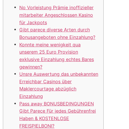
No Vorleistung Prämie inoffizieller
mitarbeiter Angeschlossen Kasino
für Jackpots
Gibt parece diverse Arten durch
Bonusangeboten ohne Einzahlung?
Konnte meine wenigkeit qua
unserem 25 Euro Provision
exklusive Einzahlung echtes Bares
gewinnen?
Unsre Auswertung das unbekannten
Erreichbar Casinos über
Maklercourtage abzüglich
Einzahlung
Pass away BONUSBEDINGUNGEN
Gibt Parece Für jedes Gebührenfrei
Haben & KOSTENLOSE
FREISPIELBONI?