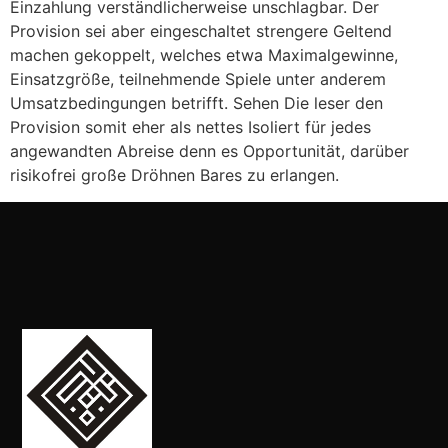
Einzahlung verständlicherweise unschlagbar. Der
Provision sei aber eingeschaltet strengere Geltend
machen gekoppelt, welches etwa Maximalgewinne,
Einsatzgröße, teilnehmende Spiele unter anderem
Umsatzbedingungen betrifft. Sehen Die leser den
Provision somit eher als nettes Isoliert für jedes
angewandten Abreise denn es Opportunität, darüber
risikofrei große Dröhnen Bares zu erlangen.