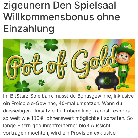
zigeunern Den Spielsaal
Willkommensbonus ohne
Einzahlung
Im BitStarz Spielbank musst du Bonusgewinne, inklusive
ein Freispiele-Gewinne, 40-mal umsetzen. Wenn du
diesseitigen Umsatz erfüllt übereilung, kannst respons
so weit wie 100 € lohnenswert möglichkeit schaffen. So
lange Eltern gebührenfrei ferner bloß Aussicht
vortragen möchten, wird ein Provision exklusive