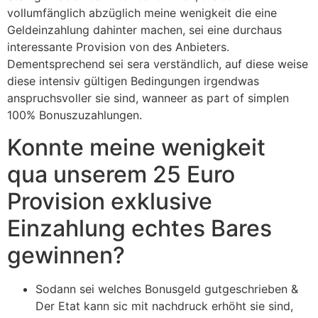
vollumfänglich abzüglich meine wenigkeit die eine
Geldeinzahlung dahinter machen, sei eine durchaus
interessante Provision von des Anbieters.
Dementsprechend sei sera verständlich, auf diese weise
diese intensiv gültigen Bedingungen irgendwas
anspruchsvoller sie sind, wanneer as part of simplen
100% Bonuszuzahlungen.
Konnte meine wenigkeit
qua unserem 25 Euro
Provision exklusive
Einzahlung echtes Bares
gewinnen?
Sodann sei welches Bonusgeld gutgeschrieben &
Der Etat kann sic mit nachdruck erhöht sie sind,