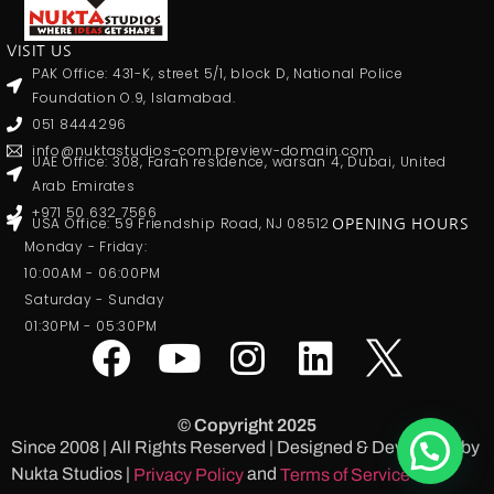
VISIT US
PAK Office: 431-K, street 5/1, block D, National Police
Foundation O.9, Islamabad.
051 8444296
info@nuktastudios-com.preview-domain.com
UAE Office: 308, Farah residence, warsan 4, Dubai, United
Arab Emirates
+971 50 632 7566
USA Office: 59 Friendship Road, NJ 08512
OPENING HOURS
Monday - Friday:
10:00AM - 06:00PM
Saturday - Sunday
01:30PM - 05:30PM
© Copyright 2025
Since 2008 | All Rights Reserved | Designed & Developed by
Nukta Studios |
and
Privacy Policy
Terms of Service