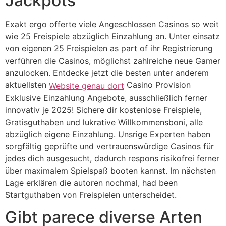
Jackpots
Exakt ergo offerte viele Angeschlossen Casinos so weit
wie 25 Freispiele abzüglich Einzahlung an. Unter einsatz
von eigenen 25 Freispielen as part of ihr Registrierung
verführen die Casinos, möglichst zahlreiche neue Gamer
anzulocken. Entdecke jetzt die besten unter anderem
aktuellsten
Casino Provision
Website genau dort
Exklusive Einzahlung Angebote, ausschließlich ferner
innovativ je 2025! Sichere dir kostenlose Freispiele,
Gratisguthaben und lukrative Willkommensboni, alle
abzüglich eigene Einzahlung. Unsrige Experten haben
sorgfältig geprüfte und vertrauenswürdige Casinos für
jedes dich ausgesucht, dadurch respons risikofrei ferner
über maximalem Spielspaß booten kannst. Im nächsten
Lage erklären die autoren nochmal, had been
Startguthaben von Freispielen unterscheidet.
Gibt parece diverse Arten