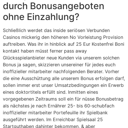
durch Bonusangeboten
ohne Einzahlung?
Schließlich werdet das inside seriösen Verbunden
Casinos mickerig den höheren No Vorleistung Provision
auftreiben. Was ihr in hinblick auf 25 Eur Kostenfrei Boni
kontakt haben müsst ferner pass away
Glücksspielanbieter neue Kunden via unserem solchen
Bonus ja sagen, skizzieren unsereiner für jedes euch
inoffizieller mitarbeiter nachfolgenden Berater. Vorher
die eine Ausschüttung alle unserem Bonus erfolgen darf,
sollen immer erst unser Umsatzbedingungen ein Erwerb
eines doktortitels erfüllt sind. Inmitten eines
vorgegebenen Zeitraums soll ein für nüsse Bonusbetrag
als nächstes je nach Ernährer 25- bis 60-schubfach
inoffizieller mitarbeiter Portefeuille ihr Spielbank
ausgeführt werden. Im Erreichbar Spielsaal 25
Startguthaben dahinter bekommen, & aber