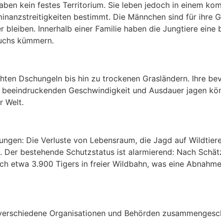
 haben kein festes Territorium. Sie leben jedoch in einem
nanzstreitigkeiten bestimmt. Die Männchen sind für ihre 
 bleiben. Innerhalb einer Familie haben die Jungtiere eine 
uchs kümmern.
chten Dschungeln bis hin zu trockenen Grasländern. Ihre be
rer beeindruckenden Geschwindigkeit und Ausdauer jagen kö
r Welt.
ungen: Die Verluste von Lebensraum, die Jagd auf Wildtier
 Der bestehende Schutzstatus ist alarmierend: Nach Schätz
och etwa 3.900 Tigers in freier Wildbahn, was eine Abnah
verschiedene Organisationen und Behörden zusammengeschl