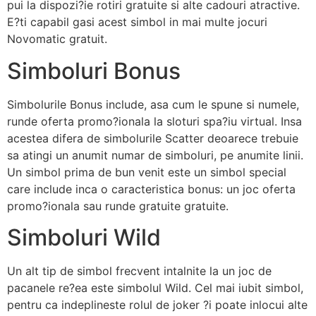
pui la dispozi?ie rotiri gratuite si alte cadouri atractive.
E?ti capabil gasi acest simbol in mai multe jocuri
Novomatic gratuit.
Simboluri Bonus
Simbolurile Bonus include, asa cum le spune si numele,
runde oferta promo?ionala la sloturi spa?iu virtual. Insa
acestea difera de simbolurile Scatter deoarece trebuie
sa atingi un anumit numar de simboluri, pe anumite linii.
Un simbol prima de bun venit este un simbol special
care include inca o caracteristica bonus: un joc oferta
promo?ionala sau runde gratuite gratuite.
Simboluri Wild
Un alt tip de simbol frecvent intalnite la un joc de
pacanele re?ea este simbolul Wild. Cel mai iubit simbol,
pentru ca indeplineste rolul de joker ?i poate inlocui alte