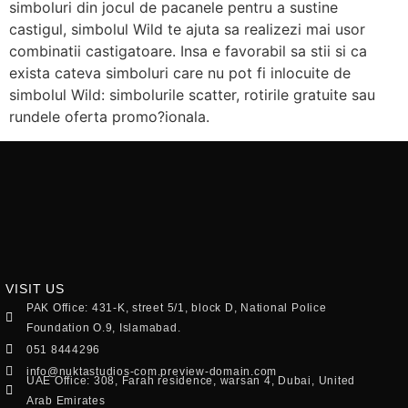
simboluri din jocul de pacanele pentru a sustine
castigul, simbolul Wild te ajuta sa realizezi mai usor
combinatii castigatoare. Insa e favorabil sa stii si ca
exista cateva simboluri care nu pot fi inlocuite de
simbolul Wild: simbolurile scatter, rotirile gratuite sau
rundele oferta promo?ionala.
VISIT US
PAK Office: 431-K, street 5/1, block D, National Police
Foundation O.9, Islamabad.
051 8444296
info@nuktastudios-com.preview-domain.com
UAE Office: 308, Farah residence, warsan 4, Dubai, United
Arab Emirates