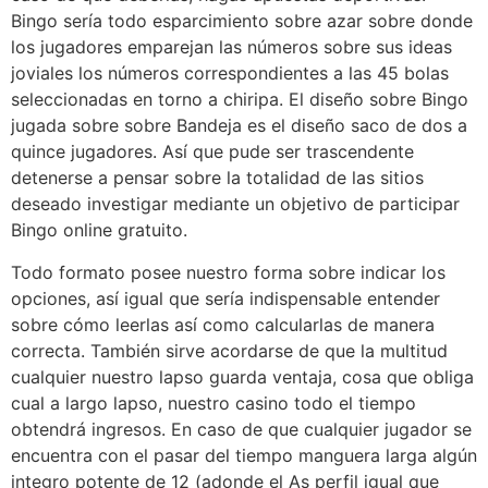
Bingo serí­a todo esparcimiento sobre azar sobre donde
los jugadores emparejan las números sobre sus ideas
joviales los números correspondientes a las 45 bolas
seleccionadas en torno a chiripa. El diseño sobre Bingo
jugada sobre sobre Bandeja es el diseño saco de dos a
quince jugadores. Así que pude ser trascendente
detenerse a pensar sobre la totalidad de las sitios
deseado investigar mediante un objetivo de participar
Bingo online gratuito.
Todo formato posee nuestro forma sobre indicar los
opciones, así­ igual que serí­a indispensable entender
sobre cómo leerlas así­ como calcularlas de manera
correcta. También sirve acordarse de que la multitud
cualquier nuestro lapso guarda ventaja, cosa que obliga
cual a largo lapso, nuestro casino todo el tiempo
obtendrá ingresos. En caso de que cualquier jugador se
encuentra con el pasar del tiempo manguera larga algún
integro potente de 12 (adonde el As perfil igual que