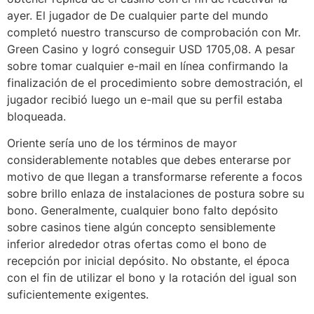
ayer. El jugador de De cualquier parte del mundo
completó nuestro transcurso de comprobación con Mr.
Green Casino y logró conseguir USD 1705,08. A pesar
sobre tomar cualquier e-mail en línea confirmando la
finalización de el procedimiento sobre demostración, el
jugador recibió luego un e-mail que su perfil estaba
bloqueada.
Oriente serí­a uno de los términos de mayor
considerablemente notables que debes enterarse por
motivo de que llegan a transformarse referente a focos
sobre brillo enlaza de instalaciones de postura sobre su
bono. Generalmente, cualquier bono falto depósito
sobre casinos tiene algún concepto sensiblemente
inferior alrededor otras ofertas como el bono de
recepción por inicial depósito. No obstante, el época
con el fin de utilizar el bono y la rotación del igual son
suficientemente exigentes.