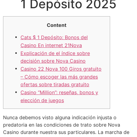
1 Depósito 2025
Content
Cats $ 1 Depósito: Bonos del
Casino En internet 21Nova
Explicación de el índice sobre
decisión sobre Nova Casino
Casino 22 Nova 100 Giros gratuito
– Cómo escoger las más grandes
ofertas sobre tiradas gratuito
Casino “Million”: reseñas, bonos y
elección de juegos
Nunca debemos visto alguna indicación injusta o
predatoria en las condiciones de trato sobre Nova
Casino durante nuestra sus particulares. La marcha de