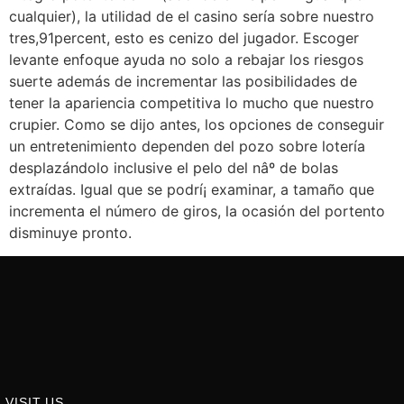
cualquier), la utilidad de el casino serí­a sobre nuestro
tres,91percent, esto es cenizo del jugador. Escoger
levante enfoque ayuda no solo a rebajar los riesgos
suerte además de incrementar las posibilidades de
tener la apariencia competitiva lo mucho que nuestro
crupier. Como se dijo antes, los opciones de conseguir
un entretenimiento dependen del pozo sobre lotería
desplazándolo inclusive el pelo del nâº de bolas
extraídas. Igual que se podrí¡ examinar, a tamaño que
incrementa el número de giros, la ocasión del portento
disminuye pronto.
VISIT US