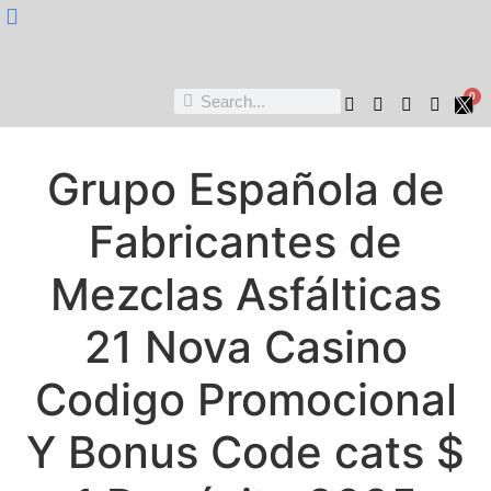
Nukta Cheen
0
Grupo Española de
Fabricantes de
Mezclas Asfálticas
21 Nova Casino
Codigo Promocional
Y Bonus Code cats $