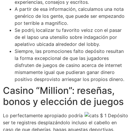
experiencias, consejos y escritos.
A partir de esa información, calculamos una nota
genérico de los gente, que puede ser empezando
por terrible a magnifico.
Se podrí¡ localizar tu favorito veloz con el pasar
de el lapso una utensilio sobre indagación por
apelativo ubicada alrededor del lobby.
Siempre, las promociones falto depósito resultan
la forma excepcional de que las jugadores
disfruten de juegos de casino acerca de internet
mismamente­ igual que pudieran ganar dinero
positivo desprovisto arriesgar los propios dinero.
Casino “Million”: reseñas,
bonos y elección de juegos
Lo perfectamente apropiado podrí­a
ser te registres desplazándolo incluso el cabello en
caso de que deberías, hagas apuestas deportivas.