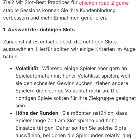
Ziel? Mit Slot-Best Practices für
chicken road 2 game
stabile Sessions können Sie Ihre Kundenbindung
verbessern und mehr Einnahmen generieren.
1. Auswahl der richtigen Slots
Zunächst ist es entscheidend, die richtigen Slots
auszuwählen. Hierfür sollten wir einige Kriterien im Auge
haben:
Volatilität
: Während einige Spieler eher gern an
Spielautomaten mit hoher Volatilität spielen, weil
sie den schnellen Gewinn suchen, ziehen andere
Spielern die niedrige Volatilität mehr an. Die
richtigen Spiele sollten für Ihre Zielgruppe geeignet
sein.
Höhe der Runden
: Sie möchten natürlich, dass
Spieler lange Zeit am Slot spielen und hohe
Einsätze tätigen. Daher sollten Sie solche Slots
auswählen, bei denen die Spielrunden relativ lang