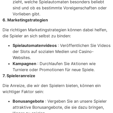
zieht, welche Spielautomaten besonders beliebt
sind und ob es bestimmte Voreigenschaften oder
Vorlieben gibt.
6. Marketingstrategien
Die richtigen Marketingstrategien können dabei helfen,
die Spieler an sich selbst zu binden:
Spielautomatenvideos
: Veröffentlichen Sie Videos
der Slots auf sozialen Medien und Casino-
Websites.
Kampagnen
: Durchlaufen Sie Aktionen wie
Turniere oder Promotionen für neue Spiele.
7. Spieleranreize
Die Anreize, die wir den Spielern bieten, können ein
wichtiger Faktor sein:
Bonusangebote
: Vergeben Sie an unsere Spieler
attraktive Bonusangebote, die sie dazu bringen,