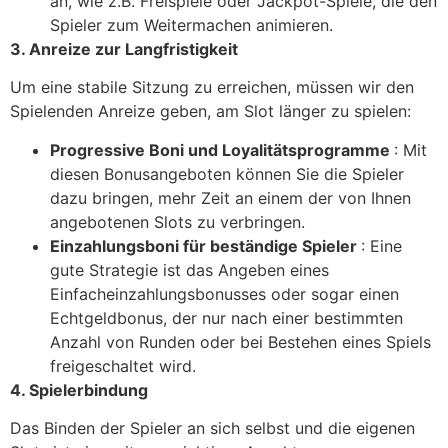
an, wie z.B. Freispiele oder Jackpot-Spiele, die den
Spieler zum Weitermachen animieren.
3. Anreize zur Langfristigkeit
Um eine stabile Sitzung zu erreichen, müssen wir den
Spielenden Anreize geben, am Slot länger zu spielen:
Progressive Boni und Loyalitätsprogramme
: Mit
diesen Bonusangeboten können Sie die Spieler
dazu bringen, mehr Zeit an einem der von Ihnen
angebotenen Slots zu verbringen.
Einzahlungsboni für beständige Spieler
: Eine
gute Strategie ist das Angeben eines
Einfacheinzahlungsbonusses oder sogar einen
Echtgeldbonus, der nur nach einer bestimmten
Anzahl von Runden oder bei Bestehen eines Spiels
freigeschaltet wird.
4. Spielerbindung
Das Binden der Spieler an sich selbst und die eigenen