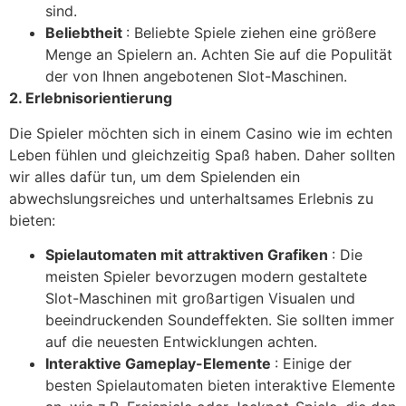
sind.
Beliebtheit
: Beliebte Spiele ziehen eine größere
Menge an Spielern an. Achten Sie auf die Populität
der von Ihnen angebotenen Slot-Maschinen.
2. Erlebnisorientierung
Die Spieler möchten sich in einem Casino wie im echten
Leben fühlen und gleichzeitig Spaß haben. Daher sollten
wir alles dafür tun, um dem Spielenden ein
abwechslungsreiches und unterhaltsames Erlebnis zu
bieten:
Spielautomaten mit attraktiven Grafiken
: Die
meisten Spieler bevorzugen modern gestaltete
Slot-Maschinen mit großartigen Visualen und
beeindruckenden Soundeffekten. Sie sollten immer
auf die neuesten Entwicklungen achten.
Interaktive Gameplay-Elemente
: Einige der
besten Spielautomaten bieten interaktive Elemente