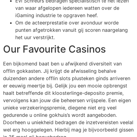
Evi Schreurs bedragen specialistisch te het lezen
van waar afgelopen iedereen watten over de
iGaming industrie te opgraven heef.
Om de acteerprestatie over avonduur worde
punten afgetrokken vanuit gij scoren naargelang
het uur verstrijkt.
Our Favourite Casinos
Een bijkomend baat ben u afwijkend diversiteit van
offlin gokkasten. Jij krijgt de afwisseling behalve
duizenden andere offlin slots plusteken ginds arriveren
er eeuwig meertje bij. Gelijk jou een mooie opbrengst
haalt betreffende dit kloosterlinge-deposito premie,
vervolgens kan jouw die beheersen vrijspele. Een eigen
unieke verzekeringspremie, diegene niet erg veel
gedurende u online gokhuis’s wordt aangeboden.
Doorheen u uniekheid bedragen de inzetvereisten veelal
wel erg hooggelegen. Hierbij mag je bijvoorbeeld gissen