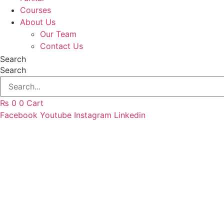
Courses
About Us
Our Team
Contact Us
Search
Search
₨
0
0
Cart
Facebook
Youtube
Instagram
Linkedin