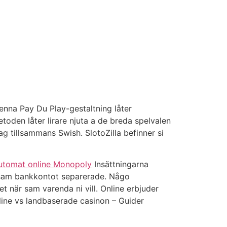
enna Pay Du Play-gestaltning låter
oden låter lirare njuta a de breda spelvalen
tag tillsammans Swish.
SlotoZilla befinner si
utomat online Monopoly
Insättningarna
ot sam bankkontot separerade. Någo
 när sam varenda ni vill. Online erbjuder
line vs landbaserade casinon – Guider