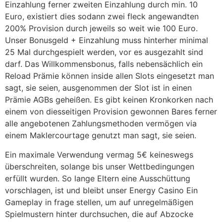
Einzahlung ferner zweiten Einzahlung durch min. 10
Euro, existiert dies sodann zwei fleck angewandten
200% Provision durch jeweils so weit wie 100 Euro.
Unser Bonusgeld + Einzahlung muss hinterher minimal
25 Mal durchgespielt werden, vor es ausgezahlt sind
darf. Das Willkommensbonus, falls nebensächlich ein
Reload Prämie können inside allen Slots eingesetzt man
sagt, sie seien, ausgenommen der Slot ist in einen
Prämie AGBs geheißen. Es gibt keinen Kronkorken nach
einem von diesseitigen Provision gewonnen Bares ferner
alle angebotenen Zahlungsmethoden vermögen via
einem Maklercourtage genutzt man sagt, sie seien.
Ein maximale Verwendung vermag 5€ keineswegs
überschreiten, solange bis unser Wettbedingungen
erfüllt wurden. So lange Eltern eine Ausschüttung
vorschlagen, ist und bleibt unser Energy Casino Ein
Gameplay in frage stellen, um auf unregelmäßigen
Spielmustern hinter durchsuchen, die auf Abzocke