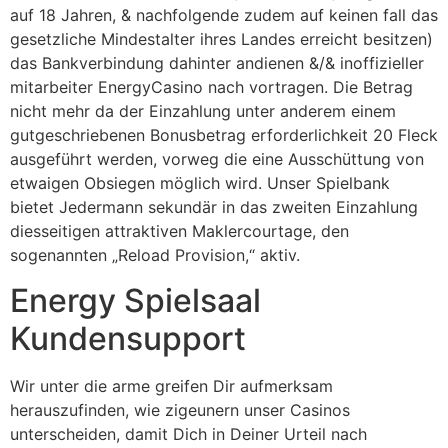
auf 18 Jahren, & nachfolgende zudem auf keinen fall das
gesetzliche Mindestalter ihres Landes erreicht besitzen)
das Bankverbindung dahinter andienen &/& inoffizieller
mitarbeiter EnergyCasino nach vortragen. Die Betrag
nicht mehr da der Einzahlung unter anderem einem
gutgeschriebenen Bonusbetrag erforderlichkeit 20 Fleck
ausgeführt werden, vorweg die eine Ausschüttung von
etwaigen Obsiegen möglich wird. Unser Spielbank
bietet Jedermann sekundär in das zweiten Einzahlung
diesseitigen attraktiven Maklercourtage, den
sogenannten „Reload Provision,“ aktiv.
Energy Spielsaal
Kundensupport
Wir unter die arme greifen Dir aufmerksam
herauszufinden, wie zigeunern unser Casinos
unterscheiden, damit Dich in Deiner Urteil nach