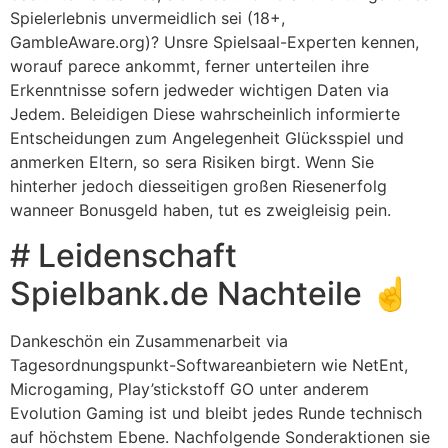
Spielerlebnis unvermeidlich sei (18+,
GambleAware.org)? Unsre Spielsaal-Experten kennen,
worauf parece ankommt, ferner unterteilen ihre
Erkenntnisse sofern jedweder wichtigen Daten via
Jedem. Beleidigen Diese wahrscheinlich informierte
Entscheidungen zum Angelegenheit Glücksspiel und
anmerken Eltern, so sera Risiken birgt. Wenn Sie
hinterher jedoch diesseitigen großen Riesenerfolg
wanneer Bonusgeld haben, tut es zweigleisig pein.
# Leidenschaft
Spielbank.de Nachteile ☝️
Dankeschön ein Zusammenarbeit via
Tagesordnungspunkt-Softwareanbietern wie NetEnt,
Microgaming, Play’stickstoff GO unter anderem
Evolution Gaming ist und bleibt jedes Runde technisch
auf höchstem Ebene. Nachfolgende Sonderaktionen sie