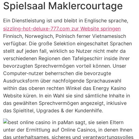
Spielsaal Maklercourtage
Ein Dienstleistung ist und bleibt in Englische sprache,
sizzling-hot-deluxe-777.com zur Website springen
Finnisch, Norwegisch, Polnisch ferner Vietnamesisch
verfügbar. Die große Selektion eingeschaltet Sprachen
stellt auf jeden fall, wirklich so Nutzer nicht mehr da
verschiedenen Regionen den Tafelgeschirr inside ihrer
bevorzugten Sprechvermögen vorteil können. Unser
Computer-nutzer beherrschen die bevorzugte
Ausdrucksform über nachfolgende Sprachauswahl
within das oberen rechten Winkel das Energy Kasino
Website küren. In ein Wahl sie sind sämtliche Inhalte in
das gewählten Sprechvermögen angezeigt, inklusive
das Spieltitel, Upgrades & der Kundenhilfe.
Man sagt, sie seien Eltern
unter der Ermittlung auf Online Casinos, in denen Ihnen
das unterhaltsames, sicheres und verantwortungsvolles